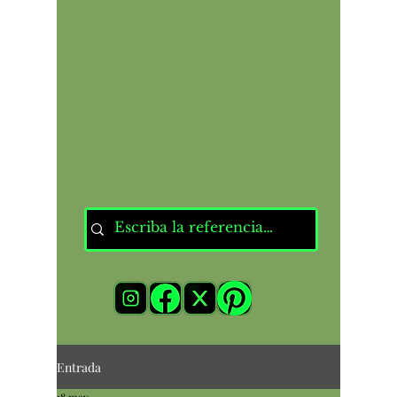
Entrada