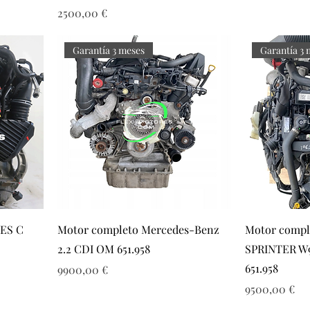
Precio
2500,00 €
Garantía 3 meses
Garantía 3 
ES C
Motor completo Mercedes-Benz
Motor comp
2.2 CDI OM 651.958
SPRINTER W9
651.958
Precio
9900,00 €
Precio
9500,00 €