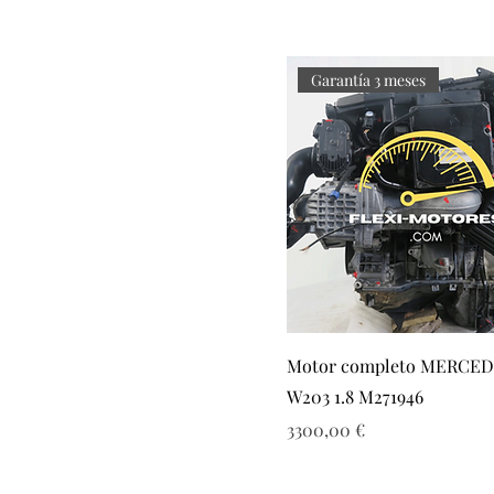
Garantía 3 meses
Motor completo MERCED
W203 1.8 M271946
Precio
3300,00 €