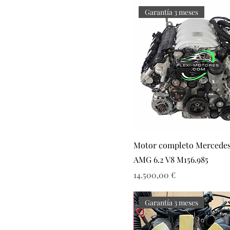
Garantía 3 meses
Motor completo Mercede
AMG 6.2 V8 M156.985
Precio
14.500,00 €
Garantía 3 meses