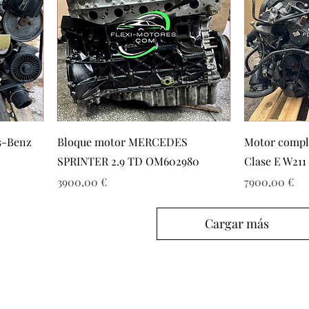
s-Benz
Bloque motor MERCEDES
Motor compl
SPRINTER 2.9 TD OM602980
Clase E W211
Precio
Precio
3900,00 €
7900,00 €
Cargar más