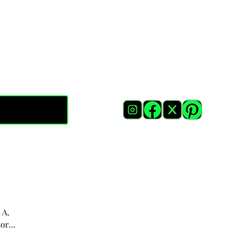
 A,
tores