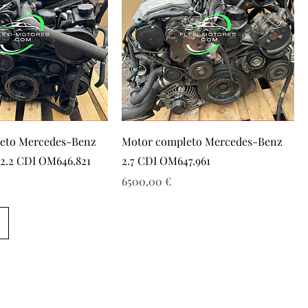
eto Mercedes-Benz
Motor completo Mercedes-Benz
 2.2 CDI OM646.821
2.7 CDI OM647.961
Precio
6500,00 €