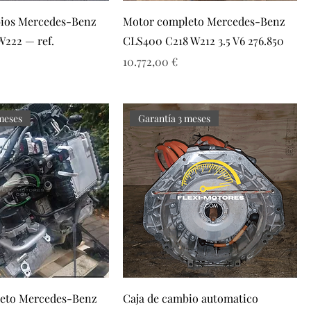
bios Mercedes-Benz
Motor completo Mercedes-Benz
222 — ref.
CLS400 C218 W212 3.5 V6 276.850
Precio
10.772,00 €
meses
Garantía 3 meses
eto Mercedes-Benz
Caja de cambio automatico