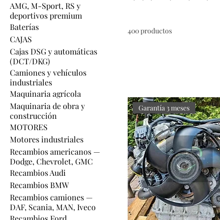
AMG, M-Sport, RS y
6.3 AMG. Cajas 7G-Tronic 
deportivos premium
ampliaciones hasta 24 mes
Baterías
400 productos
CAJAS
Cajas DSG y automáticas
(DCT/DKG)
Camiones y vehículos
industriales
Maquinaria agrícola
Maquinaria de obra y
Garantía 3 meses
construcción
MOTORES
Motores industriales
Recambios americanos —
Dodge, Chevrolet, GMC
Recambios Audi
Recambios BMW
Recambios camiones —
DAF, Scania, MAN, Iveco
Recambios Ford