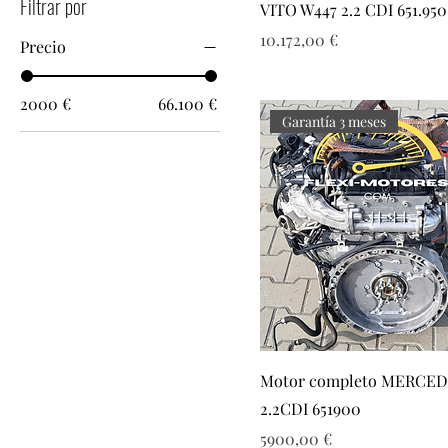
Filtrar por
VITO W447 2.2 CDI 651.950
Precio
10.172,00 €
Precio
2000 €
66.100 €
Garantía 3 meses
Motor completo MERCE
2.2CDI 651900
Precio
5900,00 €