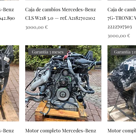
s-Benz
Caja de cambios Mercedes-Benz
Caja de cam
642.890
CLS W218 3.0 — ref. A2182702102
7G-TRONIC W
2222707503
Precio
3000,00 €
Precio
3000,00 €
Garantía 3 meses
Garantía 3 
s-Benz
Motor completo Mercedes-Benz
Motor compl