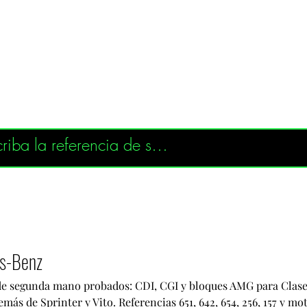
s-Benz
 segunda mano probados: CDI, CGI y bloques AMG para Clase
más de Sprinter y Vito. Referencias 651, 642, 654, 256, 157 y mo