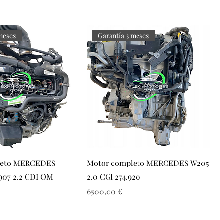
meses
Garantía 3 meses
leto MERCEDES
Motor completo MERCEDES W205
07 2.2 CDI OM
2.0 CGI 274.920
Precio
6500,00 €