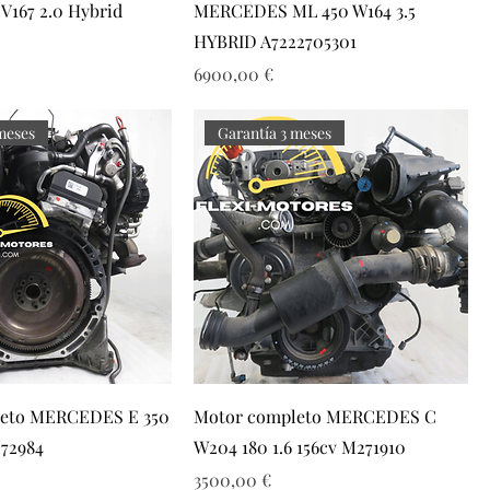
V167 2.0 Hybrid
MERCEDES ML 450 W164 3.5
HYBRID A7222705301
Precio
6900,00 €
meses
Garantía 3 meses
leto MERCEDES E 350
Motor completo MERCEDES C
272984
W204 180 1.6 156cv M271910
Precio
3500,00 €