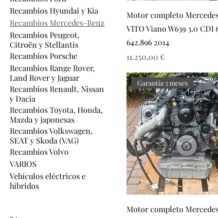
Recambios Hyundai y Kia
Motor completo Mercede
Recambios Mercedes-Benz
VITO Viano W639 3.0 CDI 
Recambios Peugeot,
642.896 2014
Citroën y Stellantis
Recambios Porsche
Precio
11.250,00 €
Recambios Range Rover,
Land Rover y Jaguar
Garantía 3 meses
Recambios Renault, Nissan
y Dacia
Recambios Toyota, Honda,
Mazda y japonesas
Recambios Volkswagen,
SEAT y Skoda (VAG)
Recambios Volvo
VARIOS
Vehículos eléctricos e
híbridos
Motor completo Mercede