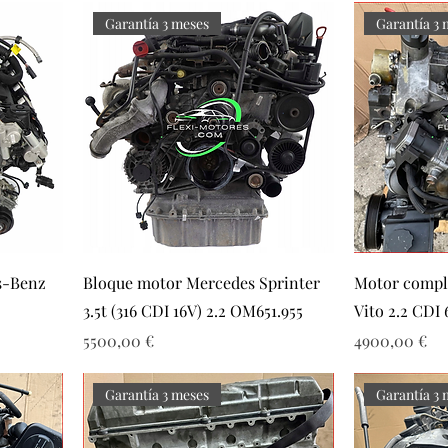
Garantía 3 meses
Garantía 3 
s-Benz
Bloque motor Mercedes Sprinter
Motor compl
3.5t (316 CDI 16V) 2.2 OM651.955
Vito 2.2 CDI 
Precio
Precio
5500,00 €
4900,00 €
Garantía 3 meses
Garantía 3 