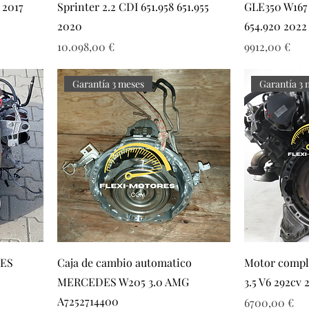
 2017
Sprinter 2.2 CDI 651.958 651.955
GLE350 W167 
2020
654.920 2022
Precio
Precio
10.098,00 €
9912,00 €
Garantía 3 meses
Garantía 3 
DES
Caja de cambio automatico
Motor comp
MERCEDES W205 3.0 AMG
3.5 V6 292cv 
A7252714400
Precio
6700,00 €