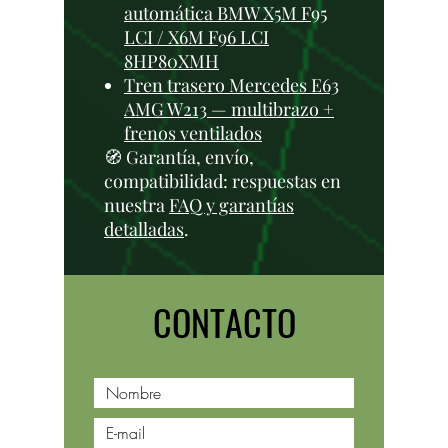
automática BMW X5M F95
LCI / X6M F96 LCI
8HP80XMH
Tren trasero Mercedes E63
AMG W213 — multibrazo +
frenos ventilados
🧭 Garantía, envío,
compatibilidad: respuestas en
nuestra
FAQ y garantías
detalladas
.
CONTACTO