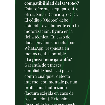
compatibilidad del OM660?
Esta referencia equipa, entre
otros, Smart Cabrio 450 CDI.
El código (OM660) debe
coincidir exactamente con tu
motorización: figura en la
ficha técnica. En caso de
duda, envíanos tu ficha por
WhatsApp, respuesta en
menos de 1h laborable.
¿La pieza tiene garantía?
Garantía de 3 meses
(ampliable hasta 24) pieza
contra cualquier defecto
interno, con montaje por un
profesional autorizado
(factura exigida en caso de
reclamación). Extensión
disponible bajo presupuesto.