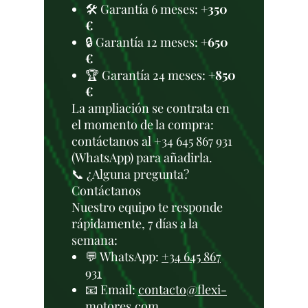
🛠️ Garantía 6 meses:
+350
€
🔒 Garantía 12 meses:
+650
€
🏆 Garantía 24 meses:
+850
€
La ampliación se contrata en
el momento de la compra:
contáctanos al +34 645 867 931
(WhatsApp) para añadirla.
📞 ¿Alguna pregunta?
Contáctanos
Nuestro equipo te responde
rápidamente, 7 días a la
semana:
💬 WhatsApp:
+34 645 867
931
📧 Email:
contacto@flexi-
motores.com