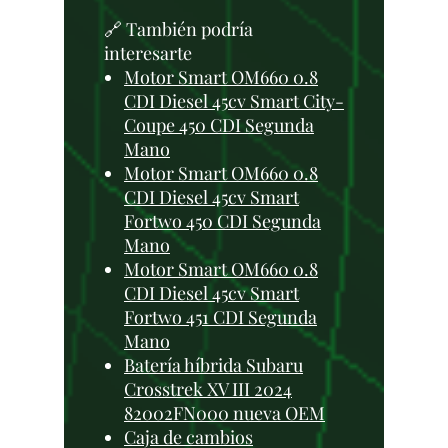
🔗 También podría
interesarte
Motor Smart OM660 0.8
CDI Diesel 45cv Smart City-
Coupe 450 CDI Segunda
Mano
Motor Smart OM660 0.8
CDI Diesel 45cv Smart
Fortwo 450 CDI Segunda
Mano
Motor Smart OM660 0.8
CDI Diesel 45cv Smart
Fortwo 451 CDI Segunda
Mano
Batería híbrida Subaru
Crosstrek XV III 2024
82002FN000 nueva OEM
Caja de cambios