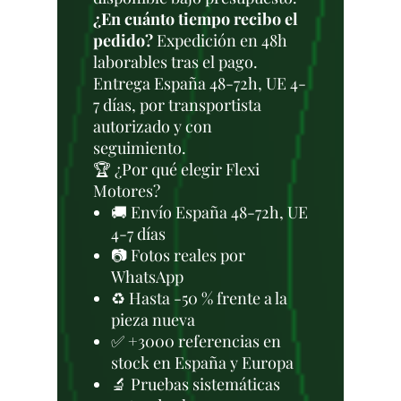
¿En cuánto tiempo recibo el
pedido?
Expedición en 48h
laborables tras el pago.
Entrega España 48-72h, UE 4-
7 días, por transportista
autorizado y con
seguimiento.
🏆 ¿Por qué elegir Flexi
Motores?
🚚 Envío España 48-72h, UE
4-7 días
📷 Fotos reales por
WhatsApp
♻️ Hasta -50 % frente a la
pieza nueva
✅ +3000 referencias en
stock en España y Europa
🔬 Pruebas sistemáticas