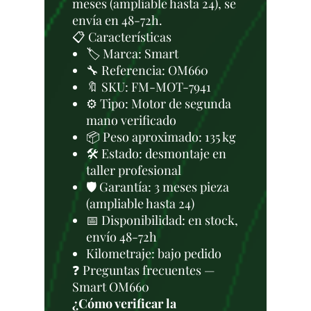
meses (ampliable hasta 24), se
envía en 48-72h.
📋 Características
🏷️ Marca: Smart
🔧 Referencia: OM660
🔖 SKU: FM-MOT-7941
⚙️ Tipo: Motor de segunda
mano verificado
📦 Peso aproximado: 135 kg
🛠 Estado: desmontaje en
taller profesional
🛡️ Garantía: 3 meses pieza
(ampliable hasta 24)
📅 Disponibilidad: en stock,
envío 48-72h
Kilometraje: bajo pedido
❓ Preguntas frecuentes —
Smart OM660
¿Cómo verificar la