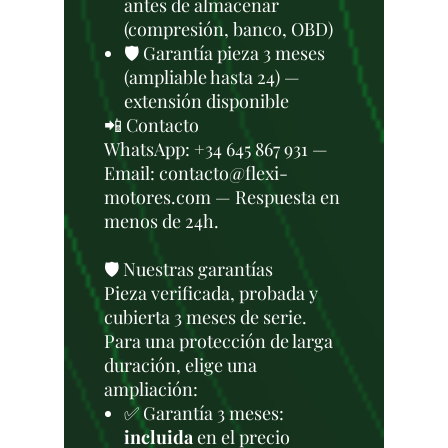
antes de almacenar
(compresión, banco, OBD)
🛡️ Garantía pieza 3 meses
(ampliable hasta 24) —
extensión disponible
📲 Contacto
WhatsApp: +34 645 867 931 —
Email: contacto@flexi-
motores.com — Respuesta en
menos de 24h.
🛡️ Nuestras garantías
Pieza verificada, probada y
cubierta 3 meses de serie.
Para una protección de larga
duración, elige una
ampliación:
✅ Garantía 3 meses:
incluida
en el precio