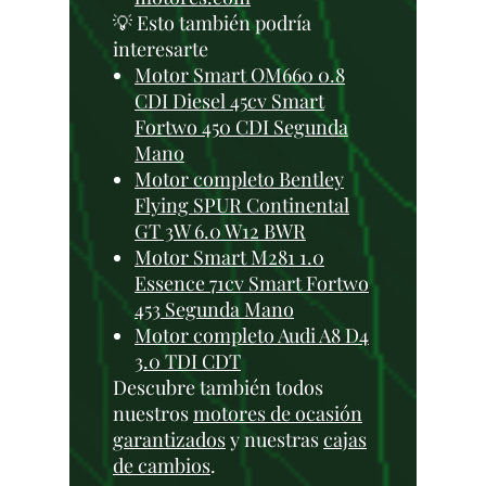
💡 Esto también podría
interesarte
Motor Smart OM660 0.8
CDI Diesel 45cv Smart
Fortwo 450 CDI Segunda
Mano
Motor completo Bentley
Flying SPUR Continental
GT 3W 6.0 W12 BWR
Motor Smart M281 1.0
Essence 71cv Smart Fortwo
453 Segunda Mano
Motor completo Audi A8 D4
3.0 TDI CDT
Descubre también todos
nuestros
motores de ocasión
garantizados
y nuestras
cajas
de cambios
.