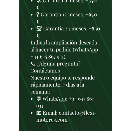
🛠️ Garantía 6 meses:
+350
€
🔒 Garantía 12 meses:
+650
€
🏆 Garantía 24 meses:
+850
€
Indica la ampliación deseada
al hacer tu pedido (WhatsApp
+34 645 867 931).
📞 ¿Alguna pregunta?
Contáctanos
Nuestro equipo te responde
rápidamente, 7 días a la
semana:
💬 WhatsApp:
+34 645 867
931
📧 Email:
contacto@flexi-
motores.com