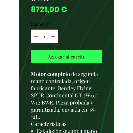
Precio
8721,00 €
Cantidad
*
Agregar al carrito
Motor completo
de segunda
mano controlada, origen
fabricante: Bentley Flying
SPUR Continental GT 3W 6.0
W12 BWR. Pieza probada y
garantizada, enviada en 48-
72h.
Características
Estado: de segunda mano