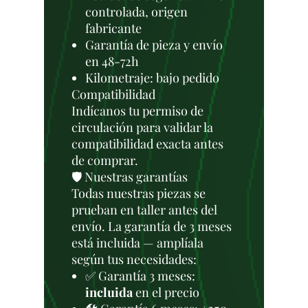
controlada, origen
fabricante
Garantía de pieza y envío
en 48-72h
Kilometraje: bajo pedido
Compatibilidad
Indícanos tu permiso de
circulación para validar la
compatibilidad exacta antes
de comprar.
🛡️ Nuestras garantías
Todas nuestras piezas se
prueban en taller antes del
envío. La garantía de 3 meses
está incluida — amplíala
según tus necesidades:
✅ Garantía 3 meses:
incluida
en el precio