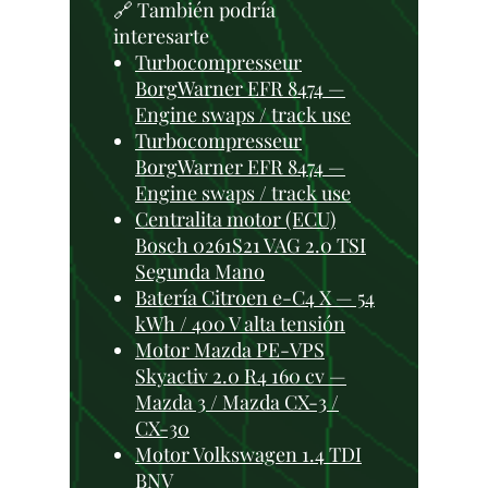
🔗 También podría
interesarte
Turbocompresseur
BorgWarner EFR 8474 —
Engine swaps / track use
Turbocompresseur
BorgWarner EFR 8474 —
Engine swaps / track use
Centralita motor (ECU)
Bosch 0261S21 VAG 2.0 TSI
Segunda Mano
Batería Citroen e-C4 X — 54
kWh / 400 V alta tensión
Motor Mazda PE-VPS
Skyactiv 2.0 R4 160 cv —
Mazda 3 / Mazda CX-3 /
CX-30
Motor Volkswagen 1.4 TDI
BNV