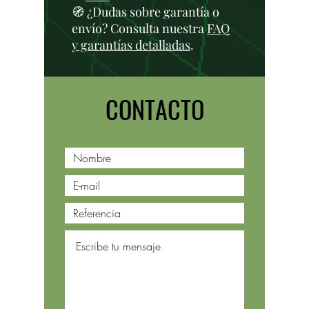
🧭 ¿Dudas sobre garantía o
envío? Consulta nuestra
FAQ
y garantías detalladas
.
CONTACTO