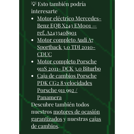
💡 Esto también podría
interesarte
Motor eléctrico Mercedes-
Benz EQB X243 EM001 —
ref. A2433408901
Motor completo Audi A7
Sportback 3.0 TDI 2010-
CDUC
Motor completo Porsche
911S 2011- DCK 3.0 Biturbo
Caja de cambios Porsche
PDK CG2 8 velocidades
Porsche 911 992 /
Panamera
Descubre también todos
nuestros
motores de ocasión
garantizados
y nuestras
cajas
de cambios
.