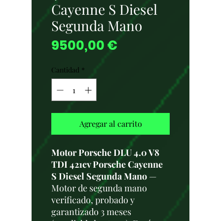
Cayenne S Diesel
Segunda Mano
Precio
9500,00 €
Cantidad
*
Agregar al carrito
Motor Porsche DLU 4.0 V8
TDI 421cv Porsche Cayenne
S Diesel Segunda Mano
—
Motor de segunda mano
verificado, probado y
garantizado 3 meses