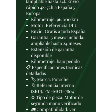
(ampliable hasta 24). Envío
rápido 48-72h a España y
Europa.
Kilometraje: 96.000 km
Motor: Referencia DLU
Envío: Gratis a toda España
Garantía: 3 meses incluida,
ampliable hasta 24 meses
Extensión de garantía
disponible
Kilometraje: bajo pedido
📋 Especificaciones técnicas
detalladas
🏷️ Marca: Porsche
🔖 Referencia interna
(SKU): FM-MOT-7804
⚙️ Tipo de pieza: Motor de
segunda mano verificado
🚛 Compatibilidad: ver