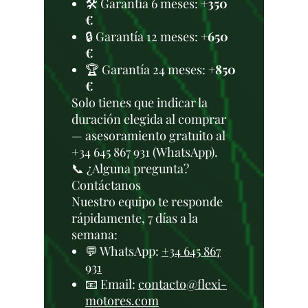
🛠️ Garantía 6 meses:
+350
€
🔒 Garantía 12 meses:
+650
€
🏆 Garantía 24 meses:
+850
€
Solo tienes que indicar la
duración elegida al comprar
— asesoramiento gratuito al
+34 645 867 931 (WhatsApp).
📞 ¿Alguna pregunta?
Contáctanos
Nuestro equipo te responde
rápidamente, 7 días a la
semana:
💬 WhatsApp:
+34 645 867
931
📧 Email:
contacto@flexi-
motores.com