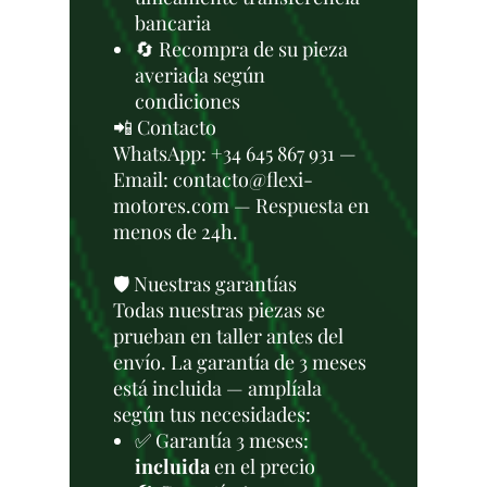
bancaria
🔄 Recompra de su pieza
averiada según
condiciones
📲 Contacto
WhatsApp: +34 645 867 931 —
Email: contacto@flexi-
motores.com — Respuesta en
menos de 24h.
🛡️ Nuestras garantías
Todas nuestras piezas se
prueban en taller antes del
envío. La garantía de 3 meses
está incluida — amplíala
según tus necesidades:
✅ Garantía 3 meses:
incluida
en el precio