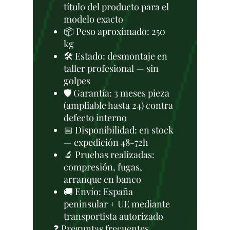
título del producto para el
modelo exacto
📦 Peso aproximado: 250
kg
🛠 Estado: desmontaje en
taller profesional — sin
golpes
🛡️ Garantía: 3 meses pieza
(ampliable hasta 24) contra
defecto interno
📅 Disponibilidad: en stock
— expedición 48-72h
🔬 Pruebas realizadas:
compresión, fugas,
arranque en banco
🚚 Envío: España
peninsular + UE mediante
transportista autorizado
❓ Preguntas frecuentes