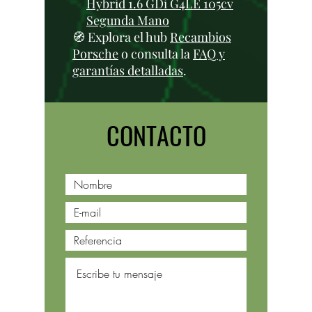
Hybrid 1.6 GDi G4LE 105cv
Segunda Mano
🧭 Explora el hub
Recambios
Porsche
o consulta la
FAQ y
garantías detalladas
.
CONTACTO