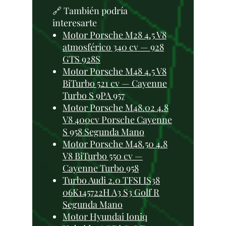
🔗 También podría
interesarte
Motor Porsche M28 4.5 V8
atmosférico 340 cv — 928
GTS 928S
Motor Porsche M48 4.5 V8
BiTurbo 521 cv — Cayenne
Turbo S 9PA 957
Motor Porsche M48.02 4.8
V8 400cv Porsche Cayenne
S 958 Segunda Mano
Motor Porsche M48.50 4.8
V8 BiTurbo 550 cv —
Cayenne Turbo 958
Turbo Audi 2.0 TFSI IS38
06K145722H A3 S3 Golf R
Segunda Mano
Motor Hyundai Ioniq