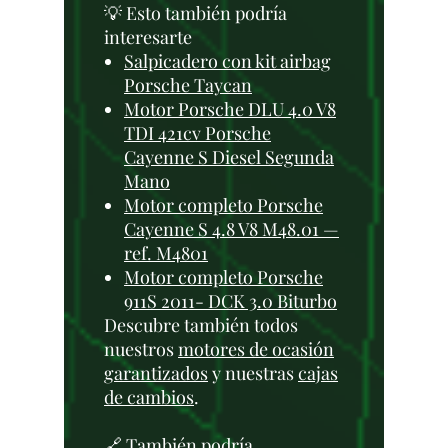
💡 Esto también podría
interesarte
Salpicadero con kit airbag
Porsche Taycan
Motor Porsche DLU 4.0 V8
TDI 421cv Porsche
Cayenne S Diesel Segunda
Mano
Motor completo Porsche
Cayenne S 4.8 V8 M48.01 —
ref. M4801
Motor completo Porsche
911S 2011- DCK 3.0 Biturbo
Descubre también todos
nuestros
motores de ocasión
garantizados
y nuestras
cajas
de cambios
.
🔗 También podría