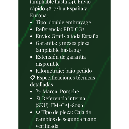
(ampliable hasta 24). Envío
rápido 48-72h a España y
Europa.
Tipo: double embrayage
Referencia: PDK CG2
Envío: Gratis a toda España
Garantía: 3 meses pieza
(ampliable hasta 24)
Extensión de garantía
disponible
Kilometraje: bajo pedido
📋 Especificaciones técnicas
detalladas
🏷️ Marca: Porsche
🔖 Referencia interna
(SKU): FM-CAJ-8096
⚙️ Tipo de pieza: Caja de
cambios de segunda mano
verificada