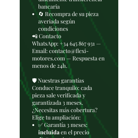
bancaria
🔄 Recompra de su pieza
averiada según
condiciones
📲 Contacto
WhatsApp: +34 645 867 931 —
Email: contacto@flexi-
motores.com — Respuesta en
menos de 24h.
🛡️ Nuestras garantías
Conduce tranquilo: cada
pieza sale verificada y
garantizada 3 meses.
¿Necesitas más cobertura?
Elige tu ampliación:
✅ Garantía 3 meses:
incluida
en el precio