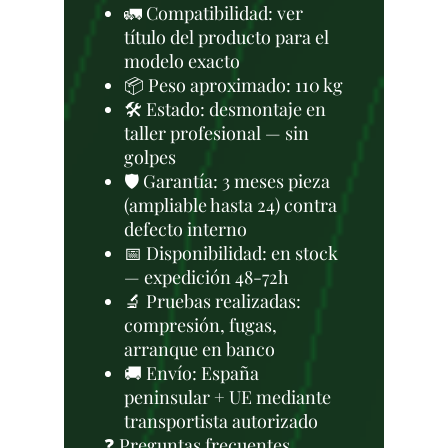
🚛 Compatibilidad: ver
título del producto para el
modelo exacto
📦 Peso aproximado: 110 kg
🛠 Estado: desmontaje en
taller profesional — sin
golpes
🛡️ Garantía: 3 meses pieza
(ampliable hasta 24) contra
defecto interno
📅 Disponibilidad: en stock
— expedición 48-72h
🔬 Pruebas realizadas:
compresión, fugas,
arranque en banco
🚚 Envío: España
peninsular + UE mediante
transportista autorizado
❓ Preguntas frecuentes