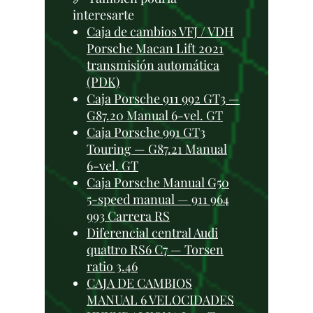
interesarte
Caja de cambios VFJ / VDH
Porsche Macan Lift 2021
transmisión automática
(PDK)
Caja Porsche 911 992 GT3 —
G87.20 Manual 6-vel. GT
Caja Porsche 991 GT3
Touring — G87.21 Manual
6-vel. GT
Caja Porsche Manual G50
5-speed manual — 911 964
993 Carrera RS
Diferencial central Audi
quattro RS6 C7 — Torsen
ratio 3.46
CAJA DE CAMBIOS
MANUAL 6 VELOCIDADES