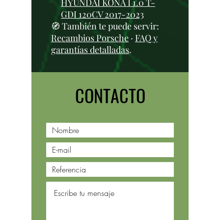
HYUNDAI KONA I 1.0 T-
GDI 120CV 2017-2023
🧭 También te puede servir:
Recambios Porsche
·
FAQ y
garantías detalladas
.
CONTACTO