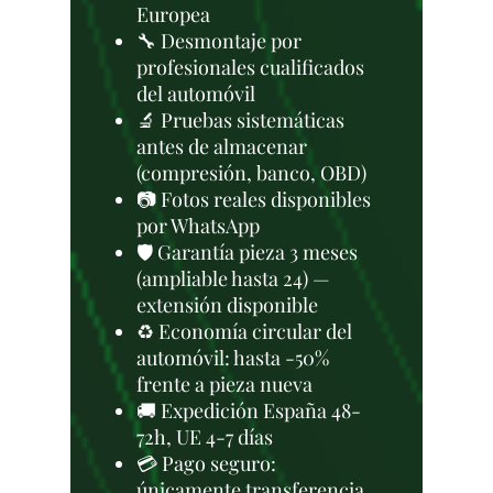
Europea
🔧 Desmontaje por
profesionales cualificados
del automóvil
🔬 Pruebas sistemáticas
antes de almacenar
(compresión, banco, OBD)
📷 Fotos reales disponibles
por WhatsApp
🛡️ Garantía pieza 3 meses
(ampliable hasta 24) —
extensión disponible
♻️ Economía circular del
automóvil: hasta -50%
frente a pieza nueva
🚚 Expedición España 48-
72h, UE 4-7 días
💳 Pago seguro:
únicamente transferencia