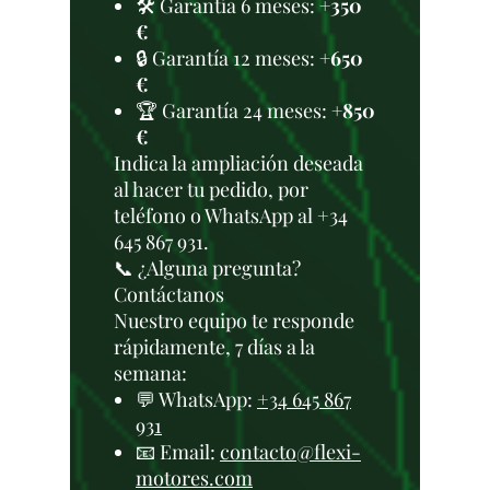
🛠️ Garantía 6 meses:
+350
€
🔒 Garantía 12 meses:
+650
€
🏆 Garantía 24 meses:
+850
€
Indica la ampliación deseada
al hacer tu pedido, por
teléfono o WhatsApp al +34
645 867 931.
📞 ¿Alguna pregunta?
Contáctanos
Nuestro equipo te responde
rápidamente, 7 días a la
semana:
💬 WhatsApp:
+34 645 867
931
📧 Email:
contacto@flexi-
motores.com