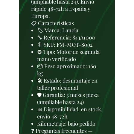
(ampliable hasta 24). Envío
rápido 48-72h a España y
Europa.
📋 Características
🏷️ Marca: Lancia
🔧 Referencia: 843A1000
🔖 SKU: FM-MOT-8092
⚙️ Tipo: Motor de segunda
mano verificado
📦 Peso aproximado: 160
kg
🛠 Estado: desmontaje en
taller profesional
🛡️ Garantía: 3 meses pieza
(ampliable hasta 24)
📅 Disponibilidad: en stock,
envío 48-72h
Kilometraje: bajo pedido
❓ Preguntas frecuentes —