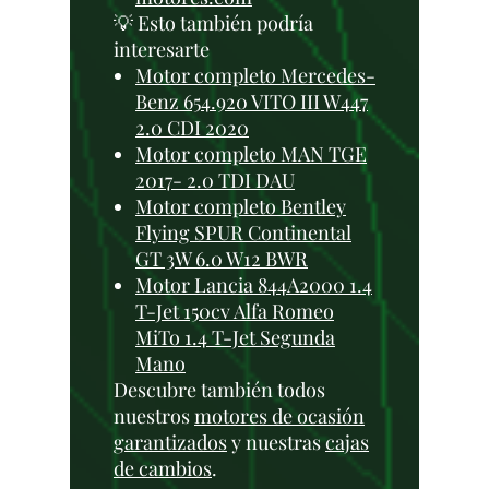
💡 Esto también podría
interesarte
Motor completo Mercedes-
Benz 654.920 VITO III W447
2.0 CDI 2020
Motor completo MAN TGE
2017- 2.0 TDI DAU
Motor completo Bentley
Flying SPUR Continental
GT 3W 6.0 W12 BWR
Motor Lancia 844A2000 1.4
T-Jet 150cv Alfa Romeo
MiTo 1.4 T-Jet Segunda
Mano
Descubre también todos
nuestros
motores de ocasión
garantizados
y nuestras
cajas
de cambios
.