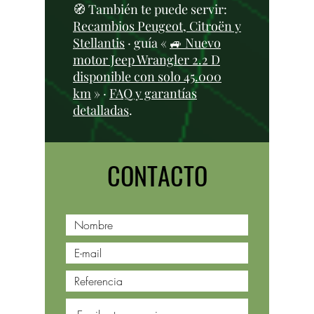
🧭 También te puede servir:
Recambios Peugeot, Citroën y
Stellantis
· guía «
🚙 Nuevo
motor Jeep Wrangler 2.2 D
disponible con solo 45.000
km
» ·
FAQ y garantías
detalladas
.
CONTACTO