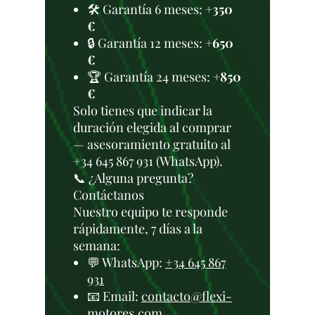
🛠️ Garantía 6 meses:
+350
€
🔒 Garantía 12 meses:
+650
€
🏆 Garantía 24 meses:
+850
€
Solo tienes que indicar la
duración elegida al comprar
— asesoramiento gratuito al
+34 645 867 931 (WhatsApp).
📞 ¿Alguna pregunta?
Contáctanos
Nuestro equipo te responde
rápidamente, 7 días a la
semana:
💬 WhatsApp:
+34 645 867
931
📧 Email:
contacto@flexi-
motores.com