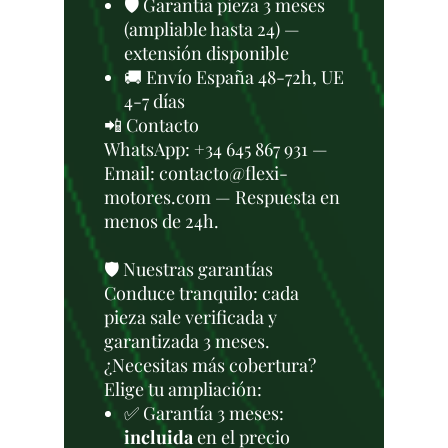
🛡️ Garantía pieza 3 meses
(ampliable hasta 24) —
extensión disponible
🚚 Envío España 48-72h, UE
4-7 días
📲 Contacto
WhatsApp: +34 645 867 931 —
Email: contacto@flexi-
motores.com — Respuesta en
menos de 24h.
🛡️ Nuestras garantías
Conduce tranquilo: cada
pieza sale verificada y
garantizada 3 meses.
¿Necesitas más cobertura?
Elige tu ampliación:
✅ Garantía 3 meses:
incluida
en el precio