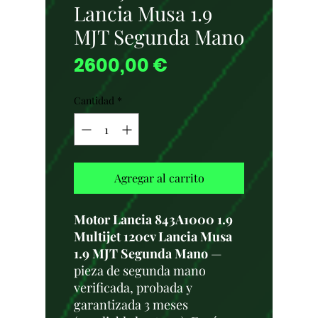
Lancia Musa 1.9
MJT Segunda Mano
Precio
2600,00 €
Cantidad
*
Agregar al carrito
Motor Lancia 843A1000 1.9
Multijet 120cv Lancia Musa
1.9 MJT Segunda Mano
—
pieza de segunda mano
verificada, probada y
garantizada 3 meses