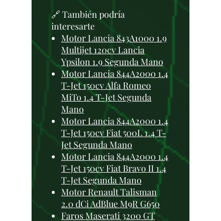
🔗 También podría
interesarte
Motor Lancia 843A1000 1.9
Multijet 120cv Lancia
Ypsilon 1.9 Segunda Mano
Motor Lancia 844A2000 1.4
T-Jet 150cv Alfa Romeo
MiTo 1.4 T-Jet Segunda
Mano
Motor Lancia 844A2000 1.4
T-Jet 150cv Fiat 500L 1.4 T-
Jet Segunda Mano
Motor Lancia 844A2000 1.4
T-Jet 150cv Fiat Bravo II 1.4
T-Jet Segunda Mano
Motor Renault Talisman
2.0 dCi AdBlue M9R G650
Faros Maserati 3200 GT