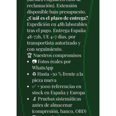
reclamación). Extensión
disponible bajo presupuesto.
¿Cuál es el plazo de entrega?
Expedición en 48h laborables
tras el pago. Entrega España
48-72h, UE 4-7 días, por
transportista autorizado y
con seguimiento.
🏆 Nuestros compromisos
📷 Fotos reales por
WhatsApp
♻️ Hasta -50 % frente a la
pieza nueva
✅ +3000 referencias en
stock en España y Europa
🔬 Pruebas sistemáticas
antes de almacenar
(compresión, banco, OBD)