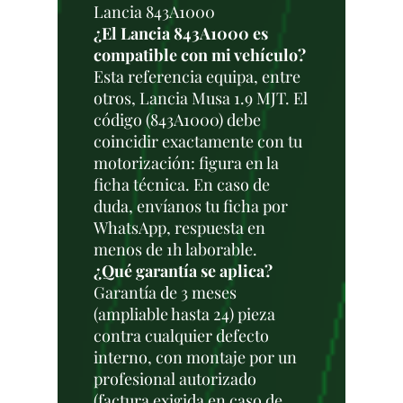
Lancia 843A1000
¿El Lancia 843A1000 es
compatible con mi vehículo?
Esta referencia equipa, entre
otros, Lancia Musa 1.9 MJT. El
código (843A1000) debe
coincidir exactamente con tu
motorización: figura en la
ficha técnica. En caso de
duda, envíanos tu ficha por
WhatsApp, respuesta en
menos de 1h laborable.
¿Qué garantía se aplica?
Garantía de 3 meses
(ampliable hasta 24) pieza
contra cualquier defecto
interno, con montaje por un
profesional autorizado
(factura exigida en caso de