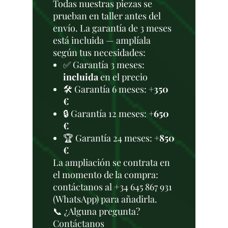
Todas nuestras piezas se
prueban en taller antes del
envío. La garantía de 3 meses
está incluida — amplíala
según tus necesidades:
✅ Garantía 3 meses:
incluida
en el precio
🛠️ Garantía 6 meses:
+350
€
🔒 Garantía 12 meses:
+650
€
🏆 Garantía 24 meses:
+850
€
La ampliación se contrata en
el momento de la compra:
contáctanos al +34 645 867 931
(WhatsApp) para añadirla.
📞 ¿Alguna pregunta?
Contáctanos