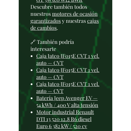
Descubre también todos
nuestros
motores de ocasión
garantizados
y nuestras
cajas
de cambios
.
🔗 También podría
interesarte
Caja Jatco JF015E CVT 1 vel.
auto — CVT
Caja Jatco JF015E CVT 1 vel.
auto — CVT
Caja Jatco JF015E CVT 1 vel.
auto — CVT
Batería Jeep Avenger EV —
54 kWh / 400 V alta tensión
Motor industrial Renault
DTI 13 520 12.8 R6 diesel
Euro 6 382 kW / 520 cv