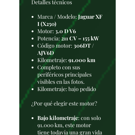
Detalles técnicos
Marca / Modelo:
Jaguar XF
I (X250)
Motor:
3.0 D V6
Potencia:
211 CV – 155 kW
Código motor:
306DT /
AJV6D
Kilometraje:
91.000 km
Completo con sus
periféricos principales
visibles en las fotos.
Kilometraje: bajo pedido
¿Por qué elegir este motor?
Bajo kilometraje
: con solo
91.000 km, este motor
tiene todavía una gran vida