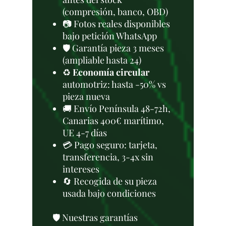
(compresión, banco, OBD)
📷 Fotos reales disponibles
bajo petición WhatsApp
🛡️ Garantía pieza 3 meses
(ampliable hasta 24)
♻️
Economía circular
automotriz: hasta -50% vs
pieza nueva
🚚 Envío Península 48-72h,
Canarias 400€ marítimo,
UE 4-7 días
💳 Pago seguro: tarjeta,
transferencia, 3-4x sin
intereses
🔄 Recogida de su pieza
usada bajo condiciones
🛡️ Nuestras garantías