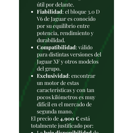
útil por delante.
Fiabilidad
: el bloque 3.0 D
V6 de Jaguar es conocido
por su equilibrio entre
potencia, rendimiento y
durabilidad.
Compatibilidad
: válido
para distintas versiones del
Jaguar XF y otros modelos
del grupo.
Exclusividad
: encontrar
un motor de estas
características y con tan
pocos kilómetros es muy
difícil en el mercado de
segunda mano.
El precio de
4.900 €
está
totalmente justificado por:
La
baja disponibilidad
de