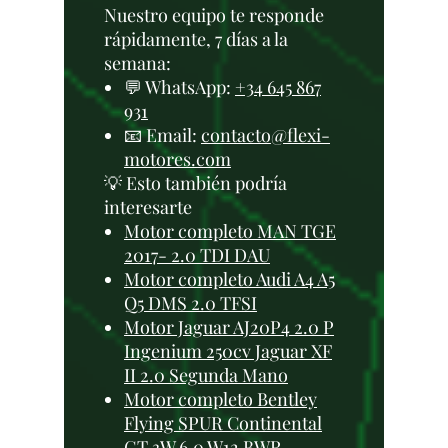
Nuestro equipo te responde
rápidamente, 7 días a la
semana:
💬 WhatsApp:
+34 645 867
931
📧 Email:
contacto@flexi-
motores.com
💡 Esto también podría
interesarte
Motor completo MAN TGE
2017- 2.0 TDI DAU
Motor completo Audi A4 A5
Q5 DMS 2.0 TFSI
Motor Jaguar AJ20P4 2.0 P
Ingenium 250cv Jaguar XF
II 2.0 Segunda Mano
Motor completo Bentley
Flying SPUR Continental
GT 3W 6.0 W12 BWR