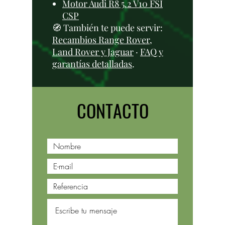
Motor Audi R8 5.2 V10 FSI
CSP
🧭 También te puede servir:
Recambios Range Rover,
Land Rover y Jaguar
·
FAQ y
garantías detalladas
.
CONTACTO