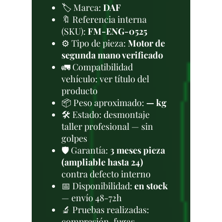
🏷️ Marca:
DAF
🔖 Referencia interna
(SKU):
FM-ENG-0525
⚙️ Tipo de pieza:
Motor de
segunda mano verificado
🚛 Compatibilidad
vehículo: ver título del
producto
📦 Peso aproximado:
— kg
🛠 Estado: desmontaje
taller profesional — sin
golpes
🛡️ Garantía:
3 meses pieza
(ampliable hasta 24)
contra defecto interno
📅 Disponibilidad:
en stock
— envío 48-72h
🔬 Pruebas realizadas:
compresión, fugas,