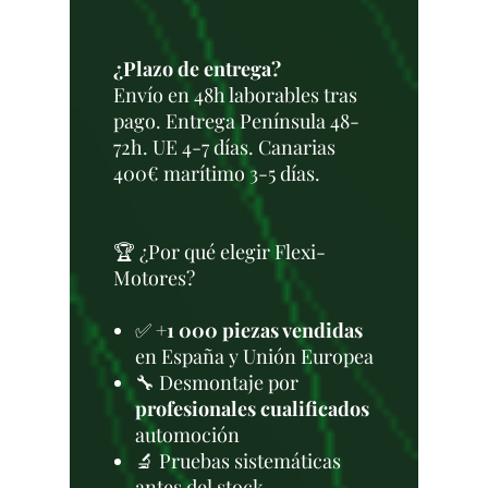
¿Plazo de entrega?
Envío en 48h laborables tras
pago. Entrega Península 48-
72h. UE 4-7 días. Canarias
400€ marítimo 3-5 días.
🏆 ¿Por qué elegir Flexi-
Motores?
✅
+1 000 piezas vendidas
en España y Unión Europea
🔧 Desmontaje por
profesionales cualificados
automoción
🔬 Pruebas sistemáticas
antes del stock