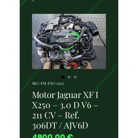
SKU: FM-ENG-0525
Motor Jaguar XF I
X250 – 3.0 D V6 –
211 CV – Ref.
306DT / AJV6D
Precio
4900,00 €