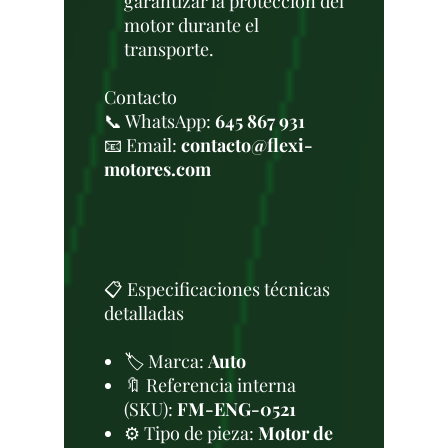
garantizar la protección del
motor durante el
transporte.
Contacto
📞 WhatsApp:
645 867 931
📧 Email:
contacto@flexi-
motores.com
📋 Especificaciones técnicas
detalladas
🏷️ Marca:
Auto
🔖 Referencia interna
(SKU):
FM-ENG-0521
⚙️ Tipo de pieza:
Motor de