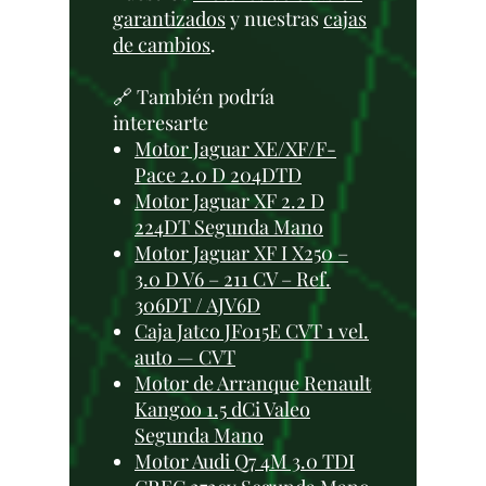
garantizados
y nuestras
cajas
de cambios
.
🔗 También podría
interesarte
Motor Jaguar XE/XF/F-
Pace 2.0 D 204DTD
Motor Jaguar XF 2.2 D
224DT Segunda Mano
Motor Jaguar XF I X250 –
3.0 D V6 – 211 CV – Ref.
306DT / AJV6D
Caja Jatco JF015E CVT 1 vel.
auto — CVT
Motor de Arranque Renault
Kangoo 1.5 dCi Valeo
Segunda Mano
Motor Audi Q7 4M 3.0 TDI