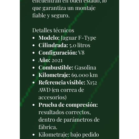
encuentran en buen estado, lo
que garantiza un montaje
fiable y seguro.
Detalles técnicos
Modelo:
Jaguar F-Type
Cilindrada:
5.0 litros
Configuración:
V8
Año:
2021
Combustible:
Gasolina
Kilometraje:
69.000 km
Referencia visible:
X152
AWD (en correa de
accesorios)
Prueba de compresión:
resultados correctos,
dentro de parámetros de
fábrica.
Kilometraje: bajo pedido