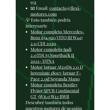
931
📧 Email:
contacto@flexi-
motores.com
💡 Esto también podría
interesarte
Motor completo Mercedes-
Benz 654.920 VITO III W447
2.0 CDI 2020
Motor completo Audi
2.0TDI A5 Sportback II
2021- DTNA
Motor Jaguar AJ20D6 2.0 D
Ingenium 180cv Jaguar F-
Pace 2.0d Segunda Mano
Motor completo Bentley
Flying SPUR Continental
GT 3W 6.0 W12 BWR
Descubre también todos
nuestros
motores de ocasión