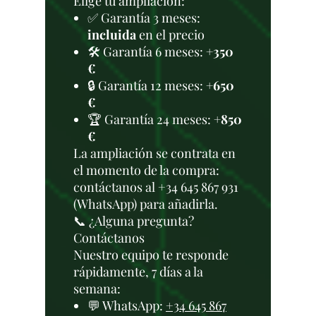
Elige tu ampliación:
✅ Garantía 3 meses:
incluida
en el precio
🛠️ Garantía 6 meses:
+350
€
🔒 Garantía 12 meses:
+650
€
🏆 Garantía 24 meses:
+850
€
La ampliación se contrata en
el momento de la compra:
contáctanos al +34 645 867 931
(WhatsApp) para añadirla.
📞 ¿Alguna pregunta?
Contáctanos
Nuestro equipo te responde
rápidamente, 7 días a la
semana:
💬 WhatsApp:
+34 645 867