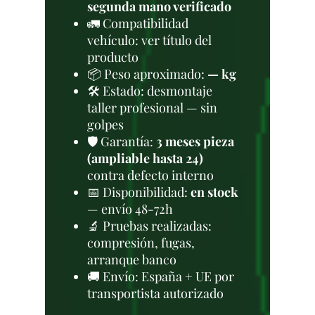
segunda mano verificado
🚛 Compatibilidad
vehículo: ver título del
producto
📦 Peso aproximado:
— kg
🛠 Estado: desmontaje
taller profesional — sin
golpes
🛡️ Garantía:
3 meses pieza
(ampliable hasta 24)
contra defecto interno
📅 Disponibilidad:
en stock
— envío 48-72h
🔬 Pruebas realizadas:
compresión, fugas,
arranque banco
🚚 Envío: España + UE por
transportista autorizado