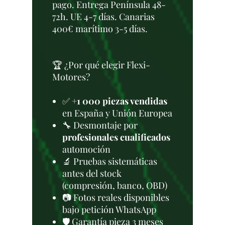
pago. Entrega Península 48-
72h. UE 4-7 días. Canarias
400€ marítimo 3-5 días.
🏆 ¿Por qué elegir Flexi-
Motores?
✅
+1 000 piezas vendidas
en España y Unión Europea
🔧 Desmontaje por
profesionales cualificados
automoción
🔬 Pruebas sistemáticas
antes del stock
(compresión, banco, OBD)
📷 Fotos reales disponibles
bajo petición WhatsApp
🛡️ Garantía pieza 3 meses