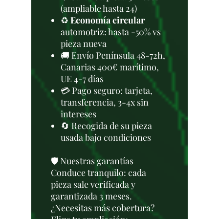
(ampliable hasta 24)
♻️
Economía circular
automotriz: hasta -50% vs
pieza nueva
🚚 Envío Península 48-72h,
Canarias 400€ marítimo,
UE 4-7 días
💳 Pago seguro: tarjeta,
transferencia, 3-4x sin
intereses
🔄 Recogida de su pieza
usada bajo condiciones
🛡️ Nuestras garantías
Conduce tranquilo: cada
pieza sale verificada y
garantizada 3 meses.
¿Necesitas más cobertura?