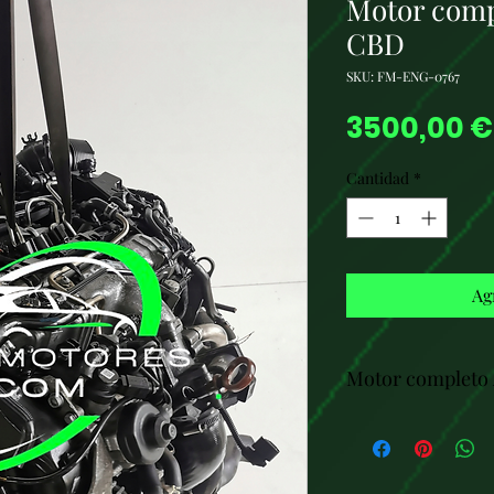
Motor comp
CBD
SKU: FM-ENG-0767
3500,00 €
Cantidad
*
Ag
Motor completo 
Especificaciones Téc
Código del motor
Cilindrada:
1,968 c