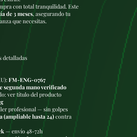
diseñado para sopo
pra con total tranquilidad. Este
Culata:
Aluminio, 
ía de 3 meses
, asegurando tu
mejor disipación d
ianza que necesitas.
Sistema de distri
requiere mantenim
Peso del motor:
A
(incluyendo compo
Aplicaciones en Vehí
El motor
2.0 TDI CB
s detalladas
vehículos dentro del
modelos más comunes
Audi:
KU):
FM-ENG-0767
Audi A3 (8P y 8
e segunda mano verificado
Audi A4 (B8).
o: ver título del producto
Audi A5.
Audi Q3.
kg
Audi Q5.
ler profesional — sin golpes
Volkswagen:
a (ampliable hasta 24)
contra
Passat (B6 y B7)
Golf (VI y VII).
ck
— envío 48-72h
Tiguan.