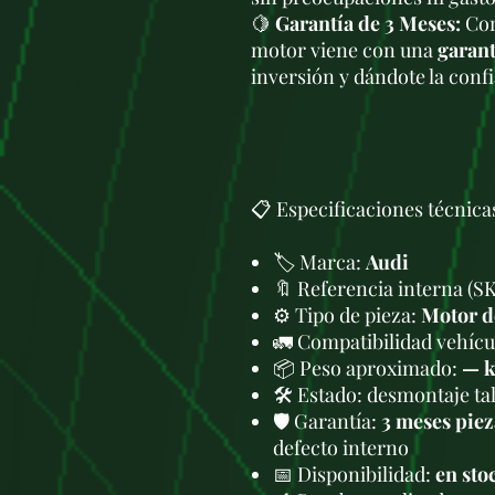
🍋
Garantía de 3 Meses:
Com
motor viene con una
garant
inversión y dándote la conf
📋 Especificaciones técnica
🏷️ Marca:
Audi
🔖 Referencia interna (S
⚙️ Tipo de pieza:
Motor d
🚛 Compatibilidad vehícul
📦 Peso aproximado:
— 
🛠 Estado: desmontaje tal
🛡️ Garantía:
3 meses piez
defecto interno
📅 Disponibilidad:
en sto