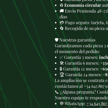
♻️
Economía circular
aut
🚚 Envío Península 48-72
días
💳 Pago seguro: tarjeta, 
🔄 Recogida de su pieza 
🛡️ Nuestras garantías
Garantizamos cada pieza 3 
el momento del pedido:
✅ Garantía 3 meses:
incl
🛠️ Garantía 6 meses:
+35
🔒 Garantía 12 meses:
+65
🏆 Garantía 24 meses:
+8
La ampliación se contrata 
contáctanos al +34 645 867 
📞 ¿Alguna pregunta? Cont
Nuestro equipo te responde 
💬 WhatsApp:
+34 645 867