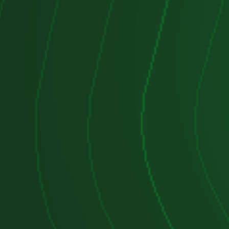
udi 2.0 TDI CBD
bustible:
binados de
4.5 a 5.5 litros/100 km
,
l modelo y configuración.
es largos por su bajo consumo en
do:
ga de par a bajas revoluciones, lo
a conducción ágil y cómoda.
ento adecuado, este motor puede
0,000 km sin problemas