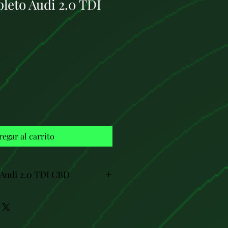
leto Audi 2.0 TDI
Precio
regar al carrito
Audi 2.0 TDI CBD
nicas del Motor Audi 2.0 TDI CBD
:
CBD (CBDC, CBDB, CBDC+).
m³ (2.0 litros).