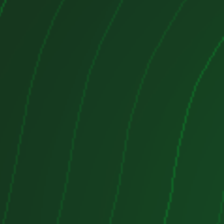
rtar altas presiones.
con canales optimizados para una
el calor.
bución:
Correa dentada, que
iento periódico.
proximadamente
170 kg
nentes auxiliares).
culos
D
se utilizó en una amplia gama de
 Grupo Volkswagen. Algunos de los
 son:
V).
.