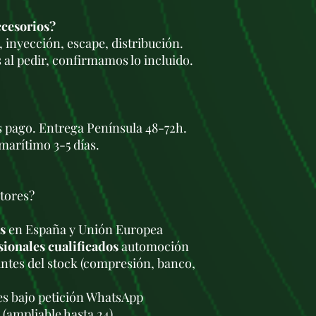
Tecnología avanz
Sistema de iny
ccesorios?
rendimiento y 
 inyección, escape, distribución.
Turbo de geome
 al pedir, confirmamos lo incluido.
potencia a cua
Versatilidad:
Utilizado en ve
deportivos co
s pago. Entrega Península 48-72h.
marítimo 3-5 días.
tores?
s
en España y Unión Europea
sionales cualificados
automoción
antes del stock (compresión, banco,
les bajo petición WhatsApp
 (ampliable hasta 24)