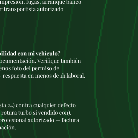
ompresión, fugas, arranque banco
Sharan.
r transportista autorizado
SEAT:
León.
Altea.
Exeo.
Škoda:
Octavia.
Superb.
bilidad con mi vehículo?
Ventajas del Motor A
 documentación. Verifique también
Eficiencia de com
Consumos com
enos foto del permiso de
dependiendo de
 respuesta en menos de 1h laboral.
Ideal para viaj
carretera.
Rendimiento sóli
Excelente entre
sta 24) contra cualquier defecto
que permite un
 rotura turbo si vendido con).
Fiabilidad:
Con mantenimi
 profesional autorizado — factura
superar los 30
mación.
significativos.