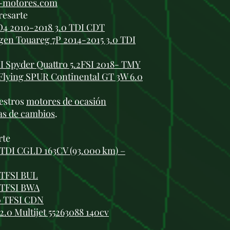
i-motores.com
resarte
D4 2010-2018 3.0 TDI CDT
en Touareg 7P 2014-2015 3.0 TDI
II Spyder Quattro 5.2FSI 2018- TMY
Flying SPUR Continental GT 3W 6.0
estros
motores de ocasión
as de cambios
.
rte
 TDI CGLD 163CV (93.000 km) –
 TFSI BUL
 TFSI BWA
0 TFSI CDN
.0 Multijet 55263088 140cv