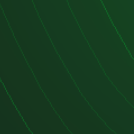
ada:
ección Common Rail que mejora el
reduce las emisiones.
tría variable para maximizar la
lquier régimen de revoluciones.
hículos familiares, SUV y
mpactos.