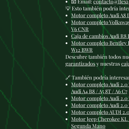
📧 Email:
contacto@flex
💡 Esto también podría inte
Motor completo Audi A8 
Motor completo Volkswag
V6 CNR
Caja de cambios Audi R8 
Motor completo Bentley 
W12 BWR
Descubre también todos nu
garantizados
y nuestras
caj
🔗 También podría interesa
Motor completo Audi 2.0
Audi A4 B8 / A5 8T / A6 C7
Motor completo Audi 2.0
Motor completo Audi 2.0
Motor completo AUDI 2.
Motor Jeep Cherokee KL 2
Segunda Mano