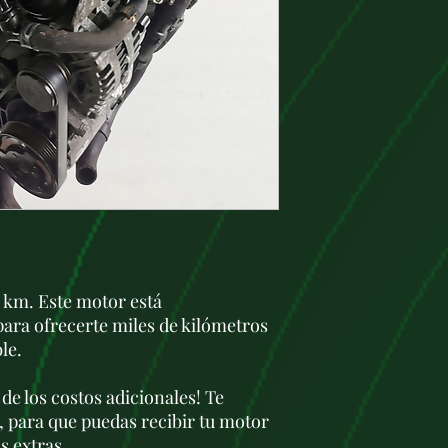
Disposición de cil
Distribución:
Doble árbol de
16 válvulas (4 p
Sistema de inyecc
Inyección dire
Presión de iny
Turbo:
Turboalimentad
Equipado con i
Relación de comp
Potencia:
Entre
140 CV (
dependiendo de
Par máximo:
 km. Este motor está
Entre
320 Nm 
para ofrecerte miles de kilómetros
rpm.
le.
Normativa de emi
Euro 5 (actuali
 de los costos adicionales! Te
el Dieselgate).
, para que puedas recibir tu motor
Diseño y Construcci
Bloque del motor:
s extras.