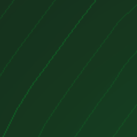
indros:
4 cilindros en línea.
 levas en cabeza (DOHC).
or cilindro).
ión:
cta Common Rail.
ección de hasta
1,800 bar
(Bosch).
o con geometría variable (VGT).
ntercooler.
resión:
16.5:1.
103 kW)
y
170 CV (125 kW)
,
 la variante.
y 350 Nm
, entregados a 1,750-2,500
siones:
zado a Euro 6 en algunos casos tras
ón
Hierro fundido, robusto y