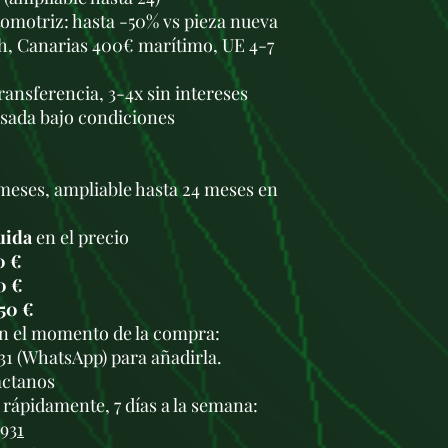
omotriz: hasta -50% vs pieza nueva
h, Canarias 400€ marítimo, UE 4-7
transferencia, 3-4x sin intereses
usada bajo condiciones
meses, ampliable hasta 24 meses en
uida
en el precio
0 €
0 €
50 €
en el momento de la compra:
931 (WhatsApp) para añadirla.
áctanos
rápidamente, 7 días a la semana:
 931