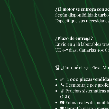
¿El motor se entrega con a
Según disponibilidad: turbo,
Especifique sus necesidades
¿Plazo de entrega?
Envío en 48h laborables tra
UE 4-7 días. Canarias 400€ 
🏆 ¿Por qué elegir Flexi-Mo
✅
+1 000 piezas vendida
🔧 Desmontaje por
profe
🔬 Pruebas sistemáticas 
OBD)
📷 Fotos reales disponib
🛡️ Garantía pieza 3 meses