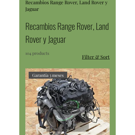
Recambios Range Rover, Land Rover y
Jaguar
Recambios Range Rover, Land
Rover y Jaguar
104 products
Filter & Sort
Garantía 3 meses
Motor completo Range Rover L405 4.4
448DT