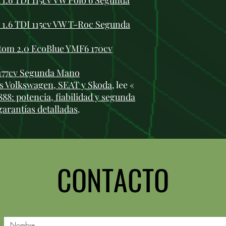
.6 TDI 115cv VW Polo 6 Segunda
1.6 TDI 115cv VW T-Roc Segunda
tom 2.0 EcoBlue YMF6 170cv
 177cv Segunda Mano
 Volkswagen, SEAT y Skoda
, lee «
8: potencia, fiabilidad y segunda
garantías detalladas
.
CONTACTO