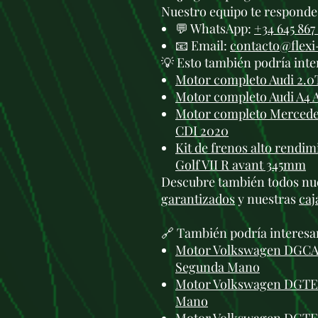
Nuestro equipo te responde 
💬 WhatsApp:
+34 645 867
📧 Email:
contacto@flex
💡 Esto también podría inte
Motor completo Audi 2.0
Motor completo Audi A4 
Motor completo Mercedes
CDI 2020
Kit de frenos alto rend
Golf VII R avant 345mm
Descubre también todos nu
garantizados
y nuestras
caj
🔗 También podría interesa
Motor Volkswagen DGCA 
Segunda Mano
Motor Volkswagen DGTE 1
Mano