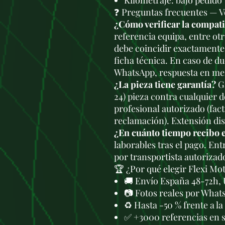
Kilometraje: bajo pedido
❓ Preguntas frecuentes —
¿Cómo verificar la compat
referencia equipa, entre ot
debe coincidir exactamente 
ficha técnica. En caso de du
WhatsApp, respuesta en men
¿La pieza tiene garantía?
Ga
24) pieza contra cualquier 
profesional autorizado (fac
reclamación). Extensión di
¿En cuánto tiempo recibo 
laborables tras el pago. En
por transportista autorizad
🏆 ¿Por qué elegir Flexi Mo
🚚 Envío España 48-72h, 
📷 Fotos reales por What
♻️ Hasta -50 % frente a l
✅ +3000 referencias en 