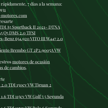
rápidamente, 7 días a la semana:
 931
i-motores.com
resarte
TDI A5 Sportback II 2021- DTNA
A5 Q5 DMS 2.0 TFSI
-Benz 654.920 VITO III W447 2.0
imiento Brembo GT 2P2.9005A VW
estros
motores de ocasión
as de cambios
.
rte
2.0 TDI 150cv VW Tiguan 2
.6 TDI 115cv VW Golf 7.5 Segunda