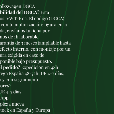
 Volkswagen DGCA
ibilidad del DGCA?
Esta
ros, VW T-Roc. El código (DGCA)
con tu motorización: figura en la
da, envíanos tu ficha por
os de 1h laborable.
rantía de 3 meses (ampliable hasta
defecto interno, con montaje por un
tura exigida en caso de
sponible bajo presupuesto.
el pedido?
Expedición en 48h
trega España 48-72h, UE 4-7 días,
o y con seguimiento.
tores?
UE 4-7 días
sApp
a pieza nueva
stock en España y Europa