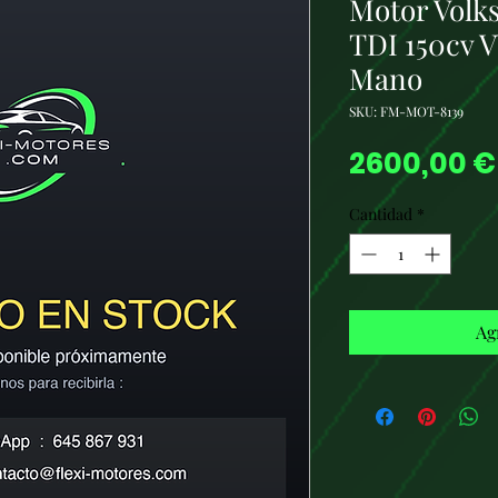
Motor Volk
TDI 150cv 
Mano
SKU: FM-MOT-8139
2600,00 €
Cantidad
*
Ag