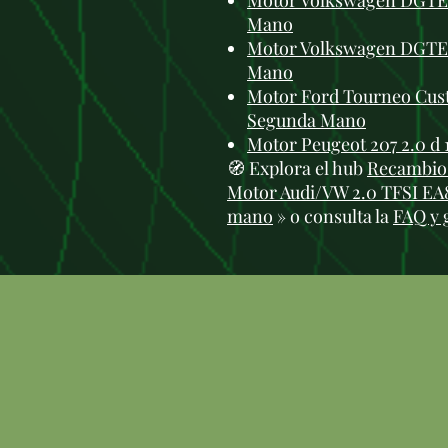
Motor Volkswagen DGTE 1
Mano
Motor Volkswagen DGTE 
Mano
Motor Ford Tourneo Cus
Segunda Mano
Motor Peugeot 207 2.0 d
🧭 Explora el hub
Recambios
Motor Audi/VW 2.0 TFSI EA88
mano
» o consulta la
FAQ y 