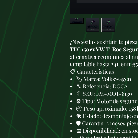
¿Necesitas sustituir tu piez
TDI 150cv VW T-Roc Segu
alternativa económica al n
(ampliable hasta 24), entre
📋 Características
🏷️ Marca: Volkswagen
🔧 Referencia: DGCA
🔖 SKU: FM-MOT-8139
⚙️ Tipo: Motor de segund
📦 Peso aproximado: 158 
🛠 Estado: desmontaje en 
🛡️ Garantía: 3 meses piez
📅 Disponibilidad: en sto