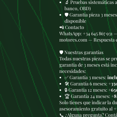
🔬 Pruebas sistemáticas 
banco, OBD)
🛡️ Garantía pieza 3 mese
disponible
📲 Contacto
WhatsApp: +34 645 867 931 
motores.com — Respuesta 
🛡️ Nuestras garantías
Todas nuestras piezas se pru
garantía de 3 meses está in
necesidades:
✅ Garantía 3 meses:
incl
🛠️ Garantía 6 meses:
+35
🔒 Garantía 12 meses:
+65
🏆 Garantía 24 meses:
+8
Solo tienes que indicar la 
asesoramiento gratuito al +
📞 ¿Alguna pregunta? Cont