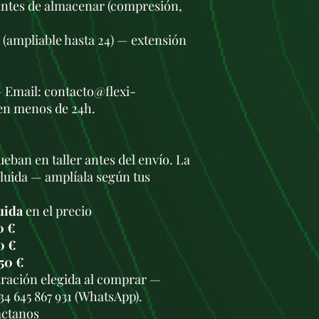
antes de almacenar (compresión,
s (ampliable hasta 24) — extensión
— Email: contacto@flexi-
en menos de 24h.
eban en taller antes del envío. La
cluida — amplíala según tus
uida
en el precio
0 €
0 €
50 €
duración elegida al comprar —
34 645 867 931 (WhatsApp).
áctanos