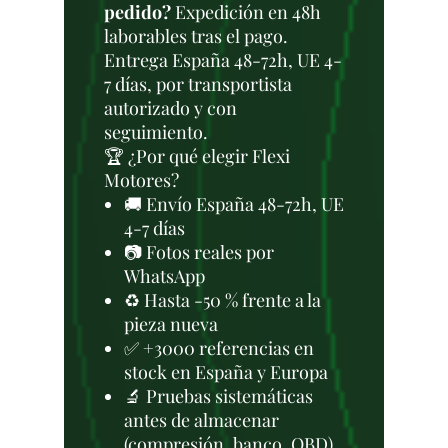
pedido?
Expedición en 48h
laborables tras el pago.
Entrega España 48-72h, UE 4-
7 días, por transportista
autorizado y con
seguimiento.
🏆 ¿Por qué elegir Flexi
Motores?
🚚 Envío España 48-72h, UE
4-7 días
📷 Fotos reales por
WhatsApp
♻️ Hasta -50 % frente a la
pieza nueva
✅ +3000 referencias en
stock en España y Europa
🔬 Pruebas sistemáticas
antes de almacenar
(compresión, banco, OBD)