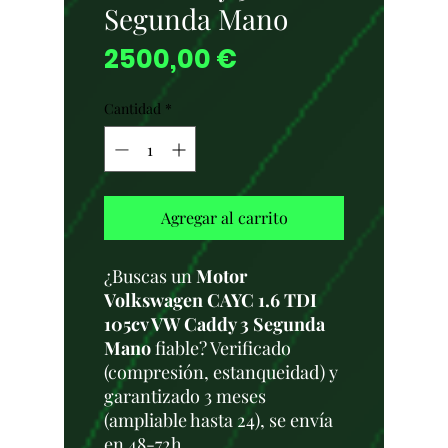
Segunda Mano
Precio
2500,00 €
Cantidad
*
Agregar al carrito
¿Buscas un
Motor
Volkswagen CAYC 1.6 TDI
105cv VW Caddy 3 Segunda
Mano
fiable? Verificado
(compresión, estanqueidad) y
garantizado 3 meses
(ampliable hasta 24), se envía
en 48-72h.