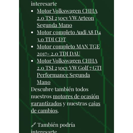
interesarte
Motor Volkswagen CHHA
2.0 TSI 230cv VW Arteon
Segunda Mano
Motor completo Audi A8 D4
3.0 TDI CDT
Motor completo MAN TGE
2017- 2.0 TDI DAU
Motor Volkswagen CHHA
2.0 TSI 230cv VW Golf 7 GTI
Performance Segunda
Mano
Descubre también todos
nuestros
motores de ocasión
garantizados
y nuestras
cajas
de cambios
.
🔗 También podría
interesarte