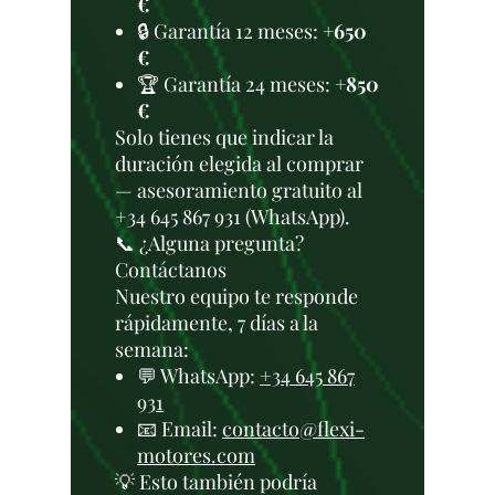
€
🔒 Garantía 12 meses:
+650
€
🏆 Garantía 24 meses:
+850
€
Solo tienes que indicar la
duración elegida al comprar
— asesoramiento gratuito al
+34 645 867 931 (WhatsApp).
📞 ¿Alguna pregunta?
Contáctanos
Nuestro equipo te responde
rápidamente, 7 días a la
semana:
💬 WhatsApp:
+34 645 867
931
📧 Email:
contacto@flexi-
motores.com
💡 Esto también podría