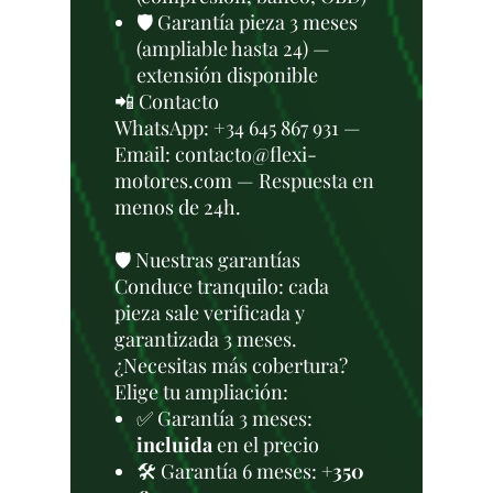
🛡️ Garantía pieza 3 meses
(ampliable hasta 24) —
extensión disponible
📲 Contacto
WhatsApp: +34 645 867 931 —
Email: contacto@flexi-
motores.com — Respuesta en
menos de 24h.
🛡️ Nuestras garantías
Conduce tranquilo: cada
pieza sale verificada y
garantizada 3 meses.
¿Necesitas más cobertura?
Elige tu ampliación:
✅ Garantía 3 meses:
incluida
en el precio
🛠️ Garantía 6 meses:
+350