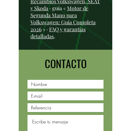
Recambios Volkswagen, SEAT
y Skoda
· guía «
Motor de
Segunda Mano para
Volkswagen: Guía Completa
2026
» ·
FAQ y garantías
detalladas
.
CONTACTO