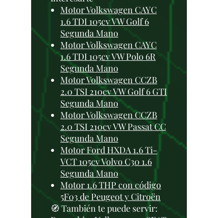
Motor Volkswagen CAYC
1.6 TDI 105cv VW Golf 6
Segunda Mano
Motor Volkswagen CAYC
1.6 TDI 105cv VW Polo 6R
Segunda Mano
Motor Volkswagen CCZB
2.0 TSI 210cv VW Golf 6 GTI
Segunda Mano
Motor Volkswagen CCZB
2.0 TSI 210cv VW Passat CC
Segunda Mano
Motor Ford HXDA 1.6 Ti-
VCT 105cv Volvo C30 1.6
Segunda Mano
Motor 1.6 THP con código
5F03 de Peugeot y Citroën
🧭 También te puede servir: