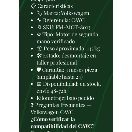
📋 Características
🏷️ Marca: Volkswagen
🔧 Referencia: CAYC
🔖 SKU: FM-MOT-8013
⚙️ Tipo: Motor de segunda
mano verificado
📦 Peso aproximado: 135 kg
🛠 Estado: desmontaje en
taller profesional
🛡️ Garantía: 3 meses pieza
(ampliable hasta 24)
📅 Disponibilidad: en stock,
envío 48-72h
Kilometraje: bajo pedido
❓ Preguntas frecuentes —
Volkswagen CAYC
¿Cómo verificar la
compatibilidad del CAYC?