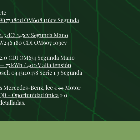
rte
W177 180d OM608 116cv Segunda
2.3 dCi 145cv Segunda Mano
 W246 180 CDI OM607 109cv
 2.0 CDI OM654 Segunda Mano
— 75 kWh / 400 V alta tensión
ch 0445110478 Serie 1 3 Segunda
s Mercedes-Benz
, lee «
🚗 Motor
EQB – Oportunidad única
» o
detalladas
.