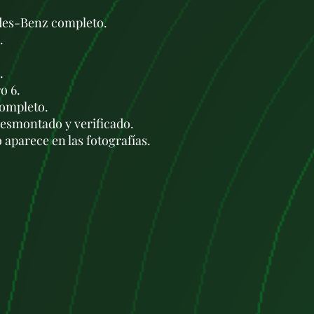
des-Benz completo.
.
.
o 6.
completo.
esmontado y verificado.
aparece en las fotografías.