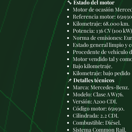
🔧
Estado del motor
Motor de ocasión Merce
Referencia motor: 651930
Kilometraje: 68.000 km.
Potencia: 136 CV (100 kW)
Norma de emisiones: Eur
Estado general limpio y 
Procedente de vehículo d
Motor vendido tal y como 
Bajo kilometraje.
Kilometraje: bajo pedido
📌
Detalles técnicos
Marca: Mercedes-Benz.
Modelo: Clase A W176.
Versión: A200 CDI.
Código motor: 651930.
Cilindrada: 2.2 CDI.
Combustible: Diésel.
Sistema Common Rail.