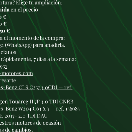
tura? Elige tu ampliación:
uida
en el precio
0 €
0 €
50 €
en el momento de la compra:
931 (WhatsApp) para añadirla.
áctanos
rápidamente, 7 días a la semana:
 931
i-motores.com
resarte
s-Benz CLS C257 3.0CDI — ref.
en Touareg II 7P 3.0 TDI CNRB
-Benz W204 C63 6.3 — ref. 156985
 2017- 2.0 TDI DAU
estros
motores de ocasión
as de cambios
.