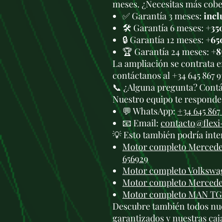
meses. ¿Necesitas más cober
✅ Garantía 3 meses:
incl
🛠️ Garantía 6 meses:
+35
🔒 Garantía 12 meses:
+65
🏆 Garantía 24 meses:
+8
La ampliación se contrata 
contáctanos al +34 645 867 
📞 ¿Alguna pregunta? Cont
Nuestro equipo te responde 
💬 WhatsApp:
+34 645 867
📧 Email:
contacto@flex
💡 Esto también podría inte
Motor completo Mercede
656929
Motor completo Volkswag
Motor completo Mercedes
Motor completo MAN TGE
Descubre también todos nu
garantizados
y nuestras
caj