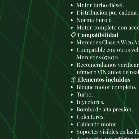
Motor turbo diésel.
Distribución por cadena.
Norma Euro 6.
Motor completo con acces
📋
Compatibilidad
Mercedes Clase A W176 A
Compatible con otros veh
Mercedes 651930.
Recomendamos verificar 
número VIN antes de real
📦
Elementos incluidos
Bloque motor completo.
Turbo.
Inyectores.
Bomba de alta presión.
Colectores.
Cableado motor.
Soportes visibles en las f