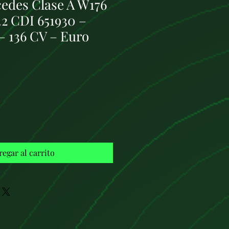
edes Clase A W176
2 CDI 651930 –
– 136 CV – Euro
Precio
€
regar al carrito