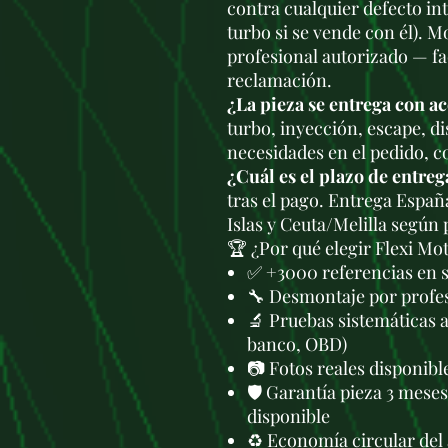
contra cualquier defecto in
turbo si se vende con él). M
profesional autorizado — fa
reclamación.
¿La pieza se entrega con a
turbo, inyección, escape, di
necesidades en el pedido, c
¿Cuál es el plazo de entreg
tras el pago. Entrega Españ
Islas y Ceuta/Melilla según
🏆 ¿Por qué elegir Flexi Mo
✅ +3000 referencias en 
🔧 Desmontaje por profes
🔬 Pruebas sistemáticas 
banco, OBD)
📷 Fotos reales disponib
🛡️ Garantía pieza 3 mese
disponible
♻️ Economía circular del 