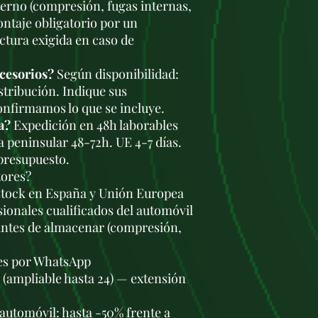
terno (compresión, fugas internas,
ontaje obligatorio por un
ctura exigida en caso de
ccesorios?
Según disponibilidad:
stribución. Indique sus
onfirmamos lo que se incluye.
a?
Expedición en 48h laborables
a peninsular 48-72h. UE 4-7 días.
 presupuesto.
tores?
stock en España y Unión Europea
ionales cualificados del automóvil
antes de almacenar (compresión,
les por WhatsApp
s (ampliable hasta 24) — extensión
automóvil: hasta -50% frente a