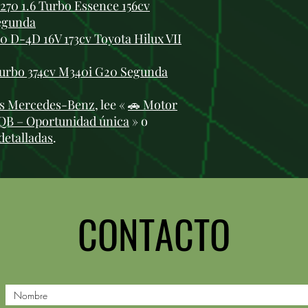
0 1.6 Turbo Essence 156cv
egunda
 D-4D 16V 173cv Toyota Hilux VII
urbo 374cv M340i G20 Segunda
s Mercedes-Benz
, lee «
🚗 Motor
EQB – Oportunidad única
» o
detalladas
.
CONTACTO