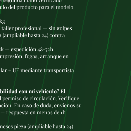
de segunda mano verificado
tulo del producto para el modelo
 kg
taller profesional — sin golpes
a (ampliable hasta 24) contra
ock — expedición 48-72h
ompresión, fugas, arranque en
lar + UE mediante transportista
bilidad con mi vehículo?
El
l permiso de circulación. Verifique
ación. En caso de duda, envíenos su
 — respuesta en menos de 1h
meses pieza (ampliable hasta 24)