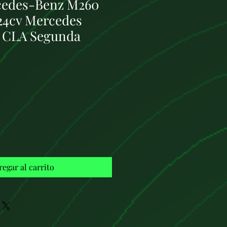
cedes-Benz M260
224cv Mercedes
/ CLA Segunda
Precio
regar al carrito