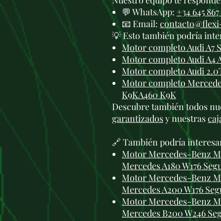
Nuestro equipo te responde 
💬 WhatsApp:
+34 645 867
📧 Email:
contacto@flex
💡 Esto también podría inte
Motor completo Audi A7 
Motor completo Audi A4 
Motor completo Audi 2.0
Motor completo Mercedes
K9KA460 K9K
Descubre también todos nu
garantizados
y nuestras
caj
🔗 También podría interesa
Motor Mercedes-Benz M27
Mercedes A180 W176 Se
Motor Mercedes-Benz M27
Mercedes A200 W176 Se
Motor Mercedes-Benz M27
Mercedes B200 W246 Se