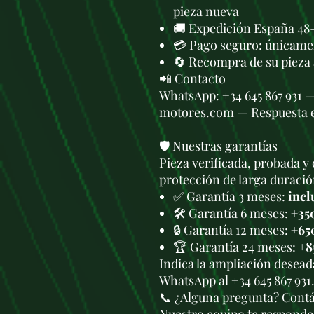
pieza nueva
🚚 Expedición España 48-
💳 Pago seguro: únicame
🔄 Recompra de su pieza
📲 Contacto
WhatsApp: +34 645 867 931 
motores.com — Respuesta 
🛡️ Nuestras garantías
Pieza verificada, probada y 
protección de larga duració
✅ Garantía 3 meses:
incl
🛠️ Garantía 6 meses:
+35
🔒 Garantía 12 meses:
+65
🏆 Garantía 24 meses:
+8
Indica la ampliación deseada
WhatsApp al +34 645 867 931
📞 ¿Alguna pregunta? Cont