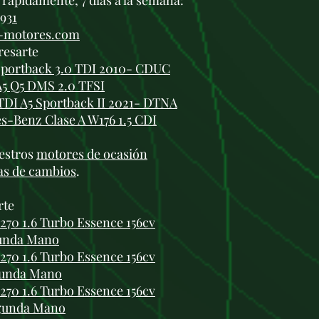
rápidamente, 7 días a la semana:
 931
i-motores.com
resarte
Sportback 3.0 TDI 2010- CDUC
A5 Q5 DMS 2.0 TFSI
TDI A5 Sportback II 2021- DTNA
-Benz Clase A W176 1.5 CDI
estros
motores de ocasión
as de cambios
.
rte
0 1.6 Turbo Essence 156cv
gunda Mano
0 1.6 Turbo Essence 156cv
gunda Mano
0 1.6 Turbo Essence 156cv
gunda Mano