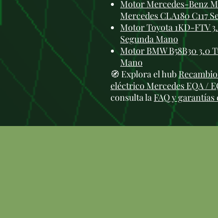
Motor Mercedes-Benz M27
Mercedes CLA180 C117 S
Motor Toyota 1KD-FTV 3.0
Segunda Mano
Motor BMW B58B30 3.0 T
Mano
🧭 Explora el hub
Recambio
eléctrico Mercedes EQA / 
consulta la
FAQ y garantías 