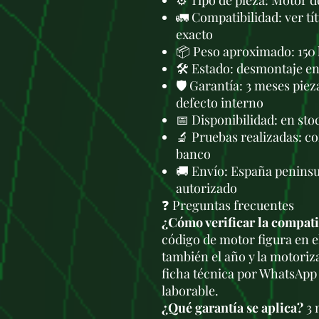
⚙️ Tipo de pieza: Motor 
🚛 Compatibilidad: ver tí
exacto
📦 Peso aproximado: 150
🛠 Estado: desmontaje en 
🛡️ Garantía: 3 meses piez
defecto interno
📅 Disponibilidad: en st
🔬 Pruebas realizadas: c
banco
🚚 Envío: España peninsu
autorizado
❓ Preguntas frecuentes
¿Cómo verificar la compati
código de motor figura en e
también el año y la motoriz
ficha técnica por WhatsApp
laborable.
¿Qué garantía se aplica?
3 