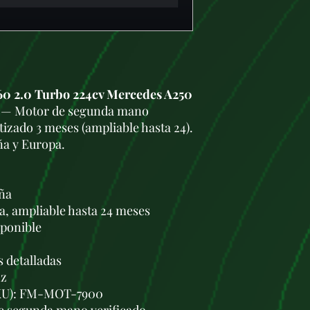
0 2.0 Turbo 224cv Mercedes A250
— Motor de segunda mano
tizado 3 meses (ampliable hasta 24).
ña y Europa.
aña
a, ampliable hasta 24 meses
sponible
s detalladas
nz
(SKU): FM-MOT-7900