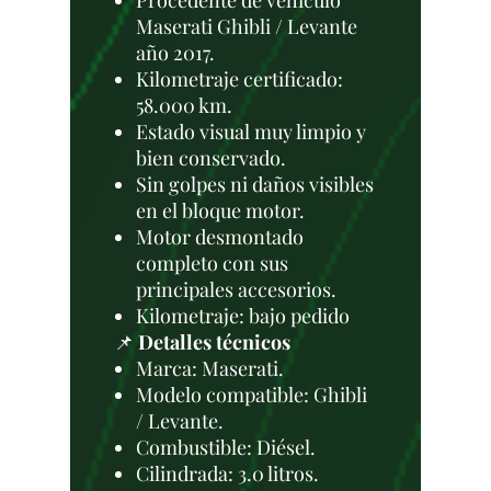
Procedente de vehículo
Maserati Ghibli / Levante
año 2017.
Kilometraje certificado:
58.000 km.
Estado visual muy limpio y
bien conservado.
Sin golpes ni daños visibles
en el bloque motor.
Motor desmontado
completo con sus
principales accesorios.
Kilometraje: bajo pedido
📌
Detalles técnicos
Marca: Maserati.
Modelo compatible: Ghibli
/ Levante.
Combustible: Diésel.
Cilindrada: 3.0 litros.