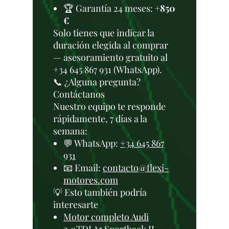
🏆 Garantía 24 meses:
+850
€
Solo tienes que indicar la
duración elegida al comprar
— asesoramiento gratuito al
+34 645 867 931 (WhatsApp).
📞 ¿Alguna pregunta?
Contáctanos
Nuestro equipo te responde
rápidamente, 7 días a la
semana:
💬 WhatsApp:
+34 645 867
931
📧 Email:
contacto@flexi-
motores.com
💡 Esto también podría
interesarte
Motor completo Audi