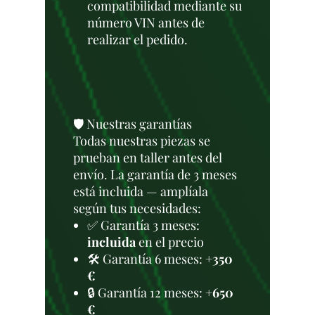
compatibilidad mediante su
número VIN antes de
realizar el pedido.
🛡️ Nuestras garantías
Todas nuestras piezas se
prueban en taller antes del
envío. La garantía de 3 meses
está incluida — amplíala
según tus necesidades:
✅ Garantía 3 meses:
incluida
en el precio
🛠️ Garantía 6 meses:
+350
€
🔒 Garantía 12 meses:
+650
€