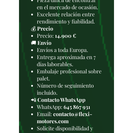
Pieza difícil de encontrar
en el mercado de ocasión.
Excelente relación entre
rendimiento y fiabilidad.
💰
Precio
Precio:
14.900 €
🚚
Envío
Envíos a toda Europa.
Entrega aproximada en 7
días laborables.
Embalaje profesional sobre
palet.
Número de seguimiento
incluido.
📲
Contacto WhatsApp
WhatsApp:
645 867 931
Email:
contacto@flexi-
motores.com
Solicite disponibilidad y