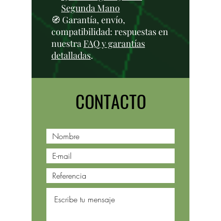
Segunda Mano
🧭 Garantía, envío,
compatibilidad: respuestas en
nuestra
FAQ y garantías
detalladas
.
CONTACTO