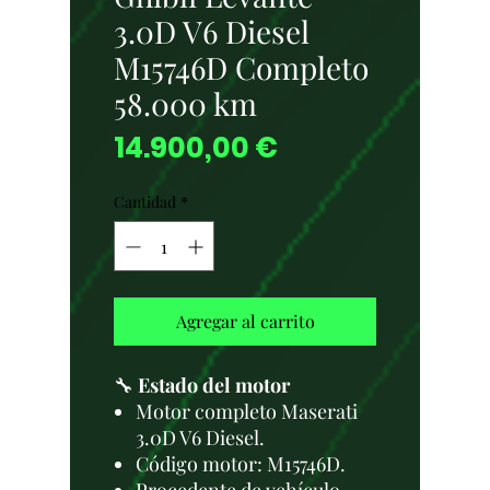
3.0D V6 Diesel
M15746D Completo
58.000 km
Precio
14.900,00 €
Cantidad
*
Agregar al carrito
🔧
Estado del motor
Motor completo Maserati
3.0D V6 Diesel.
Código motor: M15746D.