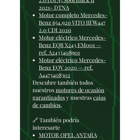
2.0TDI A5 Sportback II
2021- DTNA
Motor completo Mercedes-
Benz 654.920 VITO III W447
2.0 CDI 2020
Motor eléctrico Mercedes-
Benz EQB X243 EM001 —
ref. A2433408901
Motor eléctrico Mercedes-
Benz EQV 2020 — ref.
A4473408302
Descubre también todos
nuestros
motores de ocasión
garantizados
y nuestras
cajas
de cambios
.
🔗 También podría
interesarte
MOTOR OPEL ANTARA