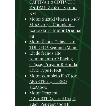
CAPTIVA 2.0 CDTI VCDI
Z20DMH Z20S1 – 89.000
KM
Motor Suzuki Vitara 1.6 16V
M16A 2015 – Completo –
74.000 km – Motor Original
Su
Motor Škoda Octavia 2.0
TDI DFGA Segunda Mano
Kit de frenos alto
rendimiento AP Racing
CP9449 Pro5000R Honda
Civic Type R FK8
Motor completo FIAT 500
ABARTH 1.4 TURBO
312A3000
Motor Peugeot
DW10BTED4 2.0 HDi 136
136cv Peugeot 3008 I