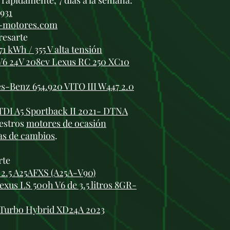
rápidamente, 7 días a la semana:
 931
i-motores.com
resarte
1 kWh / 355 V alta tensión
V6 24V 208cv Lexus RC 250 XC10
-Benz 654.920 VITO III W447 2.0
TDI A5 Sportback II 2021- DTNA
estros
motores de ocasión
as de cambios
.
rte
2.5 A25AFXS (A25A-V90)
xus LS 500h V6 de 3.5 litros 8GR-
 Turbo Hybrid XD24A 2023