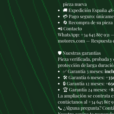
pieza nueva
🚚 Expedición España 48-
💳 Pago seguro: únicame
🔄 Recompra de su pieza
📲 Contacto
WhatsApp: +34 645 867 931 
motores.com — Respuesta 
🛡️ Nuestras garantías
Pieza verificada, probada y 
protección de larga duració
✅ Garantía 3 meses:
incl
🛠️ Garantía 6 meses:
+35
🔒 Garantía 12 meses:
+65
🏆 Garantía 24 meses:
+8
La ampliación se contrata 
contáctanos al +34 645 867 
📞 ¿Alguna pregunta? Cont