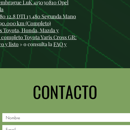
 embrague LuK 415030810 Opel
da
80 12.8 DTI 13 480 Segunda Mano
 90.000 km (Completo)
 Toyota, Honda, Mazda y
 completo Toyota Yaris Cross GR:
o y listo
» o consulta la
FAQ y
CONTACTO