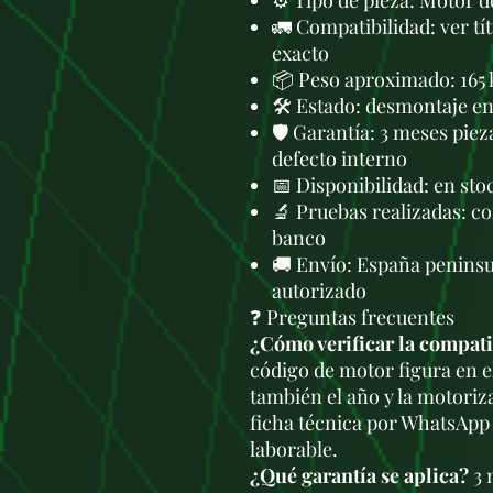
⚙️ Tipo de pieza: Motor 
🚛 Compatibilidad: ver tí
exacto
📦 Peso aproximado: 165 
🛠 Estado: desmontaje en 
🛡️ Garantía: 3 meses piez
defecto interno
📅 Disponibilidad: en st
🔬 Pruebas realizadas: c
banco
🚚 Envío: España peninsu
autorizado
❓ Preguntas frecuentes
¿Cómo verificar la compati
código de motor figura en e
también el año y la motoriz
ficha técnica por WhatsApp
laborable.
¿Qué garantía se aplica?
3 