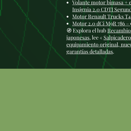
Volante motor bimasa +
Insignia 2.0 CDTI Segun
Motor Renault Trucks T4
Motor 2.0 dCi M9R 786 –
🧭 Explora el hub
Recambios
japonesas
, lee «
Salpicadero
equipamiento original, nuev
garantías detalladas
.