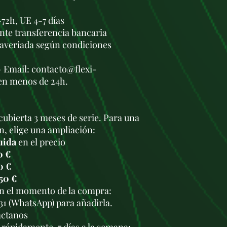
72h, UE 4-7 días
nte transferencia bancaria
 averiada según condiciones
— Email: contacto@flexi-
en menos de 24h.
cubierta 3 meses de serie. Para una
n, elige una ampliación:
uida
en el precio
0 €
0 €
50 €
en el momento de la compra:
931 (WhatsApp) para añadirla.
áctanos