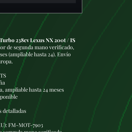
urbo 238cv Lexus NX 200t / IS
r de segunda mano verificado,
es (ampliable hasta 24). Envío
uropa.
FTS
aña
a, ampliable hasta 24 meses
sponible
s detalladas
SKU): FM-MOT-7903