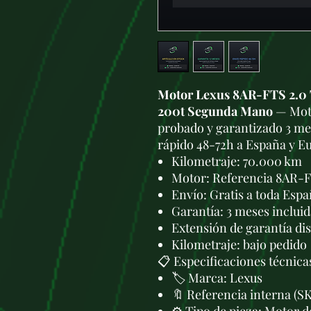
Motor Lexus 8AR-FTS 2.0 T
200t Segunda Mano
— Moto
probado y garantizado 3 mes
rápido 48-72h a España y E
Kilometraje: 70.000 km
Motor: Referencia 8AR-
Envío: Gratis a toda Esp
Garantía: 3 meses incluid
Extensión de garantía di
Kilometraje: bajo pedido
📋 Especificaciones técnica
🏷️ Marca: Lexus
🔖 Referencia interna (