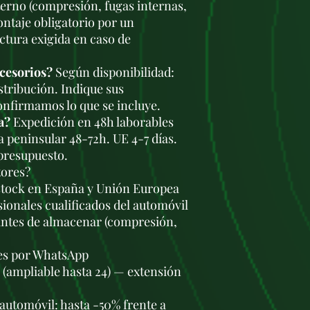
terno (compresión, fugas internas,
ontaje obligatorio por un
ctura exigida en caso de
ccesorios?
Según disponibilidad:
stribución. Indique sus
onfirmamos lo que se incluye.
a?
Expedición en 48h laborables
a peninsular 48-72h. UE 4-7 días.
 presupuesto.
tores?
stock en España y Unión Europea
ionales cualificados del automóvil
antes de almacenar (compresión,
les por WhatsApp
s (ampliable hasta 24) — extensión
automóvil: hasta -50% frente a