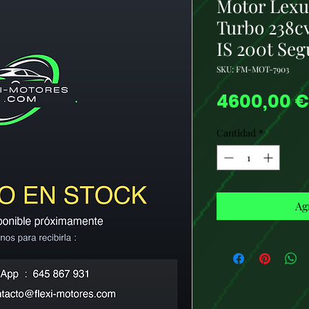
Motor Lexu
Turbo 238cv
IS 200t Se
SKU: FM-MOT-7903
4600,00 €
Cantidad
*
Ag