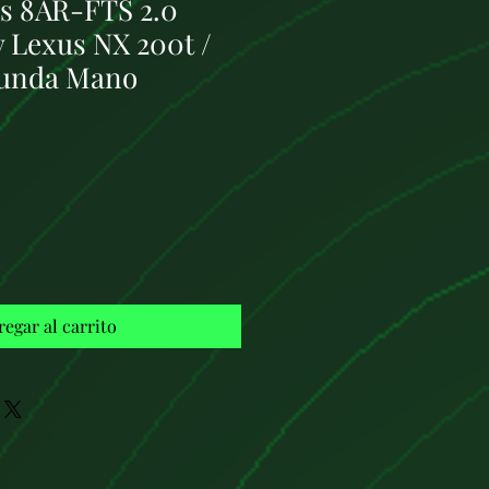
s 8AR-FTS 2.0
 Lexus NX 200t /
gunda Mano
Precio
regar al carrito