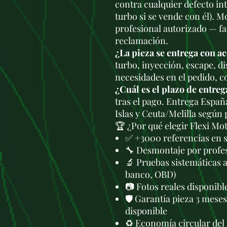
contra cualquier defecto in
turbo si se vende con él). M
profesional autorizado — fa
reclamación.
¿La pieza se entrega con a
turbo, inyección, escape, di
necesidades en el pedido, c
¿Cuál es el plazo de entreg
tras el pago. Entrega Españ
Islas y Ceuta/Melilla según
🏆 ¿Por qué elegir Flexi Mo
✅ +3000 referencias en 
🔧 Desmontaje por profes
🔬 Pruebas sistemáticas 
banco, OBD)
📷 Fotos reales disponib
🛡️ Garantía pieza 3 mese
disponible
♻️ Economía circular del 