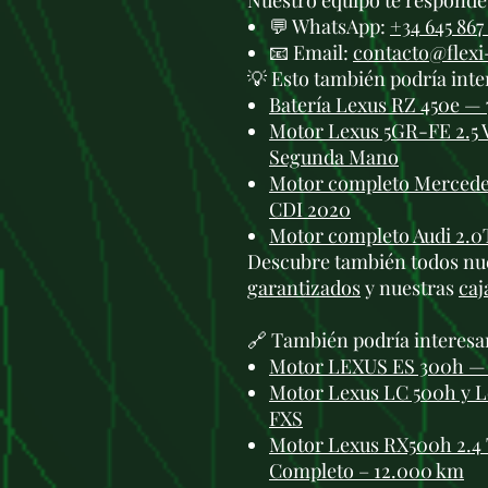
Nuestro equipo te responde 
💬 WhatsApp:
+34 645 867
📧 Email:
contacto@flex
💡 Esto también podría inte
Batería Lexus RZ 450e — 7
Motor Lexus 5GR-FE 2.5 
Segunda Mano
Motor completo Mercedes
CDI 2020
Motor completo Audi 2.0
Descubre también todos nu
garantizados
y nuestras
caj
🔗 También podría interesa
Motor LEXUS ES 300h — 
Motor Lexus LC 500h y Le
FXS
Motor Lexus RX500h 2.4
Completo – 12.000 km