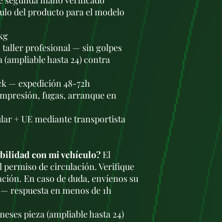
de segunda mano verificado
tulo del producto para el modelo
kg
taller profesional — sin golpes
a (ampliable hasta 24) contra
ock — expedición 48-72h
ompresión, fugas, arranque en
lar + UE mediante transportista
bilidad con mi vehículo?
El
l permiso de circulación. Verifique
ación. En caso de duda, envíenos su
 — respuesta en menos de 1h
meses pieza (ampliable hasta 24)