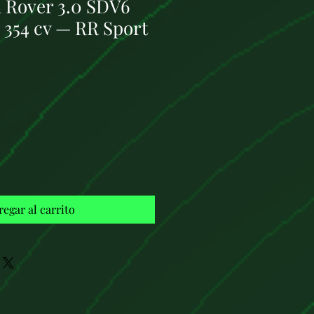
 Rover 3.0 SDV6
 354 cv — RR Sport
Precio
regar al carrito