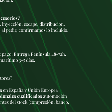
mación.
ccesorios?
 inyección, escape, distribución.
 al pedir, confirmamos lo incluido.
s pago. Entrega Península 48-72h.
marítimo 3-5 días.
tores?
s
en España y Unión Europea
sionales cualificados
automoción
antes del stock (compresión, banco,