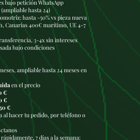
les bajo petición WhatsApp
 (ampliable hasta 24)
omotriz: hasta -50% vs pieza nueva
h, Canarias 400€ marítimo, UE 4-7
transferencia, 3-4x sin intereses
usada bajo condiciones
meses, ampliable hasta 24 meses en
uida
en el precio
0 €
0 €
50 €
 al hacer tu pedido, por teléfono o
.
áctanos
rápidamente, 7 días a la semana: