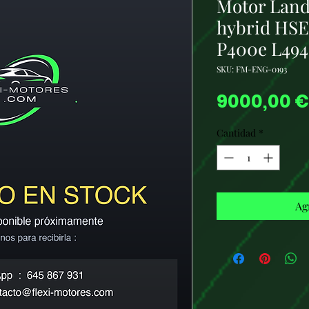
Motor Land
hybrid HSE
P400e L494
SKU: FM-ENG-0193
9000,00 €
Cantidad
*
Ag