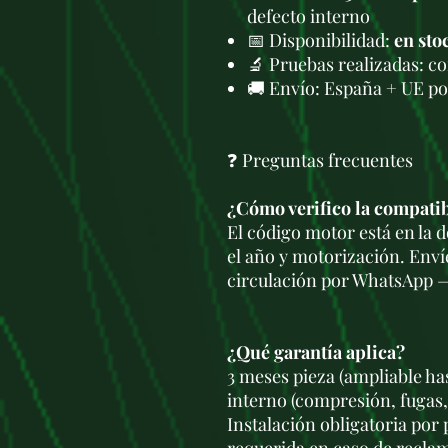
defecto interno
📅 Disponibilidad:
en sto
🔬 Pruebas realizadas: c
🚚 Envío: España + UE po
❓ Preguntas frecuentes
¿Cómo verifico la compati
El código motor está en la
el año y motorización. Enví
circulación por WhatsApp —
¿Qué garantía aplica?
3 meses pieza (ampliable ha
interno (compresión, fugas,
Instalación obligatoria por