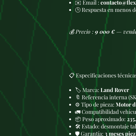
✉️ Email :
contacto@fle
🕒 Respuesta en menos d
💰 Precio :
9 000 €
— vended
📋 Especificaciones técnica
🏷️ Marca:
Land Rover
🔖 Referencia interna (S
⚙️ Tipo de pieza:
Motor d
🚛 Compatibilidad vehícul
📦 Peso aproximado:
235
🛠 Estado: desmontaje tal
🛡️ Garantía:
3 meses piez