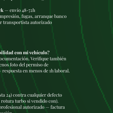
ck
— envío 48-72h
ompresión, fugas, arranque banco
r transportista autorizado
bilidad con mi vehículo?
 documentación. Verifique también
enos foto del permiso de
 respuesta en menos de 1h laboral.
sta 24) contra cualquier defecto
 rotura turbo si vendido con).
 profesional autorizado — factura