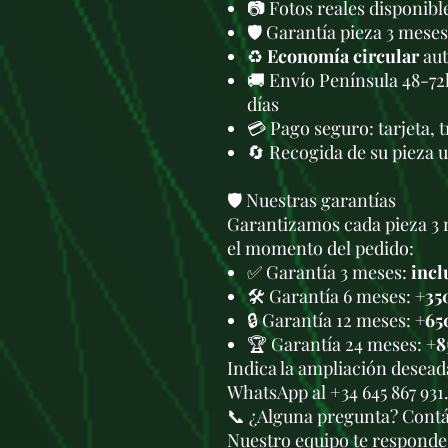
📷 Fotos reales disponib
🛡️ Garantía pieza 3 meses
♻️
Economía circular
aut
🚚 Envío Península 48-72
días
💳 Pago seguro: tarjeta, 
🔄 Recogida de su pieza 
🛡️ Nuestras garantías
Garantizamos cada pieza 3 
el momento del pedido:
✅ Garantía 3 meses:
incl
🛠️ Garantía 6 meses:
+35
🔒 Garantía 12 meses:
+65
🏆 Garantía 24 meses:
+8
Indica la ampliación deseada
WhatsApp al +34 645 867 931
📞 ¿Alguna pregunta? Cont
Nuestro equipo te responde 