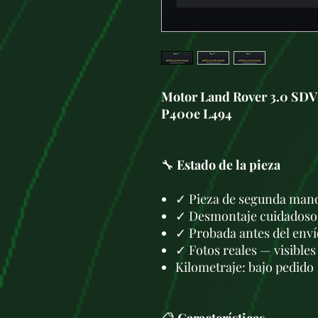
Motor Land Rover 3.0 SDV
P400e L494
🔧
Estado de la pieza
✓ Pieza de segunda mano
✓ Desmontaje cuidadoso 
✓ Probada antes del enví
✓ Fotos reales — visibles
Kilometraje: bajo pedido