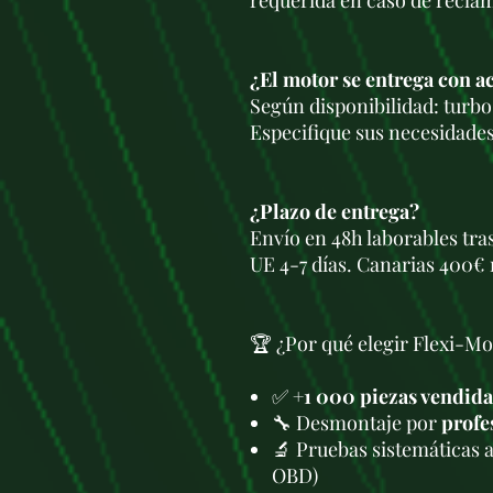
requerida en caso de recla
¿El motor se entrega con a
Según disponibilidad: turbo,
Especifique sus necesidades
¿Plazo de entrega?
Envío en 48h laborables tra
UE 4-7 días. Canarias 400€ 
🏆 ¿Por qué elegir Flexi-Mo
✅
+1 000 piezas vendida
🔧 Desmontaje por
profe
🔬 Pruebas sistemáticas 
OBD)