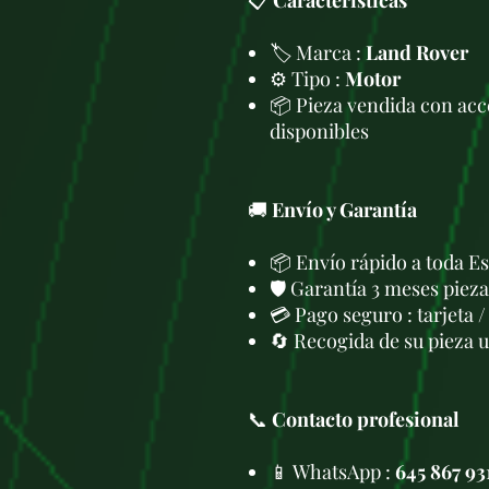
📋
Características
🏷️ Marca :
Land Rover
⚙️ Tipo :
Motor
📦 Pieza vendida con acc
disponibles
🚚
Envío y Garantía
📦 Envío rápido a toda E
🛡️ Garantía 3 meses pieza
💳 Pago seguro : tarjeta 
🔄 Recogida de su pieza 
📞
Contacto profesional
📱 WhatsApp :
645 867 93