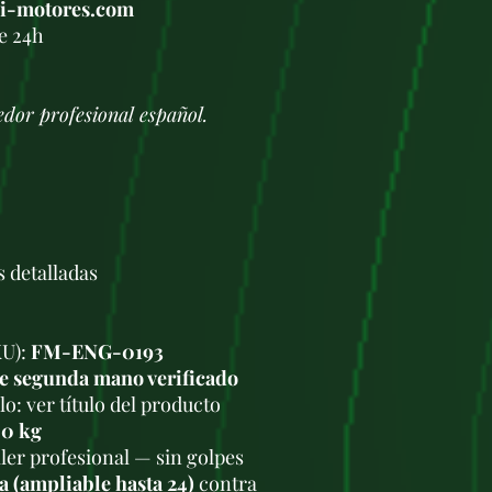
xi-motores.com
e 24h
or profesional español.
s detalladas
KU):
FM-ENG-0193
e segunda mano verificado
o: ver título del producto
.0 kg
ler profesional — sin golpes
a (ampliable hasta 24)
contra