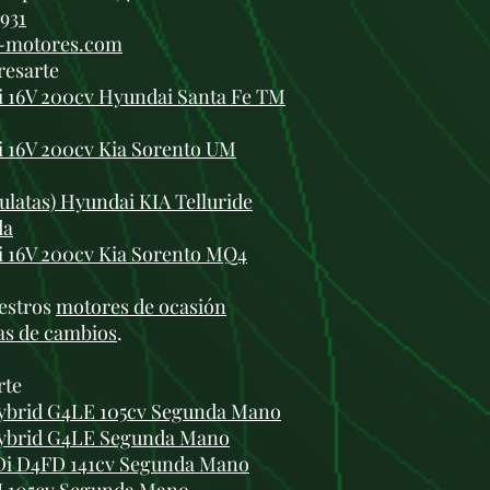
 931
i-motores.com
resarte
 16V 200cv Hyundai Santa Fe TM
 16V 200cv Kia Sorento UM
ulatas) Hyundai KIA Telluride
da
 16V 200cv Kia Sorento MQ4
estros
motores de ocasión
as de cambios
.
rte
Hybrid G4LE 105cv Segunda Mano
 Hybrid G4LE Segunda Mano
RDi D4FD 141cv Segunda Mano