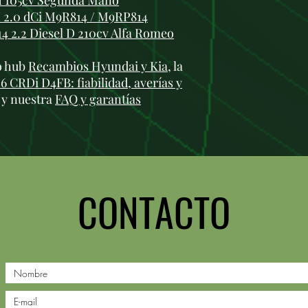
DI 105cv Segunda Mano
I 2.0 dCi M9R814 / M9RP814
4 2.2 Diesel D 210cv Alfa Romeo
ro hub
Recambios Hyundai y Kia
, la
 CRDi D4FB: fiabilidad, averías y
 y nuestra
FAQ y garantías
CONTACTO