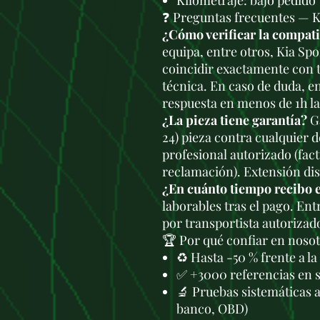
Kilometraje: bajo pedido
❓ Preguntas frecuentes — 
¿Cómo verificar la compat
equipa, entre otros, Kia Sp
coincidir exactamente con t
técnica. En caso de duda, e
respuesta en menos de 1h l
¿La pieza tiene garantía?
Ga
24) pieza contra cualquier 
profesional autorizado (fac
reclamación). Extensión di
¿En cuánto tiempo recibo 
laborables tras el pago. En
por transportista autorizad
🏆 Por qué confiar en noso
♻️ Hasta -50 % frente a l
✅ +3000 referencias en 
🔬 Pruebas sistemáticas 
banco, OBD)