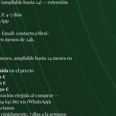
s (ampliable hasta 24) — extensión
UE 4-7 días
sApp
— Email: contacto@flexi-
en menos de 24h.
meses, ampliable hasta 24 meses en
uida
en el precio
0 €
0 €
50 €
duración elegida al comprar —
34 645 867 931 (WhatsApp).
áctanos
rápidamente, 7 días a la semana: