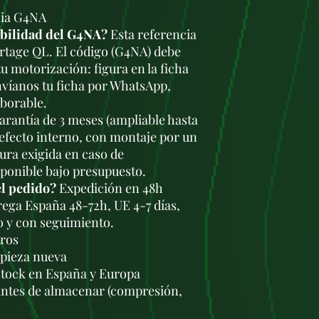
Kia G4NA
ibilidad del G4NA?
Esta referencia
ortage QL. El código (G4NA) debe
u motorización: figura en la ficha
nvíanos tu ficha por WhatsApp,
aborable.
rantía de 3 meses (ampliable hasta
defecto interno, con montaje por un
tura exigida en caso de
sponible bajo presupuesto.
el pedido?
Expedición en 48h
trega España 48-72h, UE 4-7 días,
o y con seguimiento.
tros
a pieza nueva
stock en España y Europa
antes de almacenar (compresión,