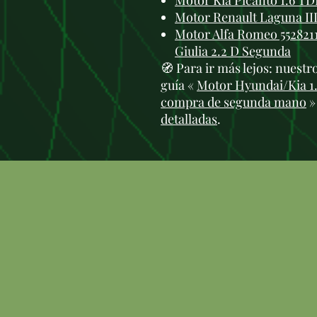
Motor Kia Picanto 1.6 T
Motor Renault Laguna II
Motor Alfa Romeo 5528211
Giulia 2.2 D Segunda
🧭 Para ir más lejos: nuest
guía «
Motor Hyundai/Kia 1.6
compra de segunda mano
»
detalladas
.