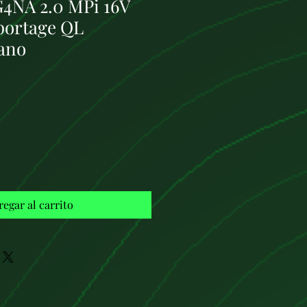
G4NA 2.0 MPi 16V
Sportage QL
ano
Precio
regar al carrito