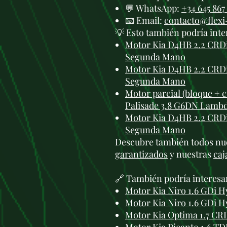
💬 WhatsApp:
+34 645 867
📧 Email:
contacto@flex
💡 Esto también podría inte
Motor Kia D4HB 2.2 CRDi
Segunda Mano
Motor Kia D4HB 2.2 CRDi
Segunda Mano
Motor parcial (bloque + c
Palisade 3.8 G6DN Lamb
Motor Kia D4HB 2.2 CRDi
Segunda Mano
Descubre también todos nu
garantizados
y nuestras
caj
🔗 También podría interesa
Motor Kia Niro 1.6 GDi 
Motor Kia Niro 1.6 GDi
Motor Kia Optima 1.7 C