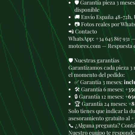
🛡️ Garantía pieza 3 mese
disponible
🚚 Envío España 48-72h, 
📷 Fotos reales por What
📲 Contacto
WhatsApp: +34 645 867 931 
motores.com — Respuesta 
🛡️ Nuestras garantías
Garantizamos cada pieza 3 
el momento del pedido:
✅ Garantía 3 meses:
incl
🛠️ Garantía 6 meses:
+35
🔒 Garantía 12 meses:
+65
🏆 Garantía 24 meses:
+8
Solo tienes que indicar la 
asesoramiento gratuito al +
📞 ¿Alguna pregunta? Cont
Nuestro equipo te responde 