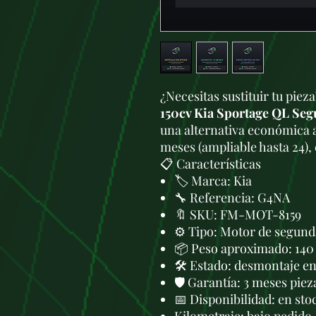
¿Necesitas sustituir tu piez
150cv Kia Sportage QL Se
una alternativa económica 
meses (ampliable hasta 24),
📋 Características
🏷️ Marca: Kia
🔧 Referencia: G4NA
🔖 SKU: FM-MOT-8159
⚙️ Tipo: Motor de segund
📦 Peso aproximado: 140
🛠 Estado: desmontaje en 
🛡️ Garantía: 3 meses piez
📅 Disponibilidad: en sto