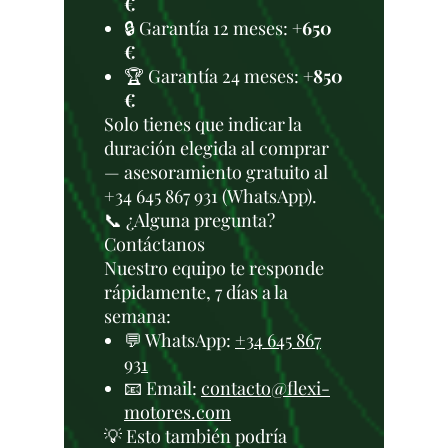
€
🔒 Garantía 12 meses:
+650
€
🏆 Garantía 24 meses:
+850
€
Solo tienes que indicar la
duración elegida al comprar
— asesoramiento gratuito al
+34 645 867 931 (WhatsApp).
📞 ¿Alguna pregunta?
Contáctanos
Nuestro equipo te responde
rápidamente, 7 días a la
semana:
💬 WhatsApp:
+34 645 867
931
📧 Email:
contacto@flexi-
motores.com
💡 Esto también podría