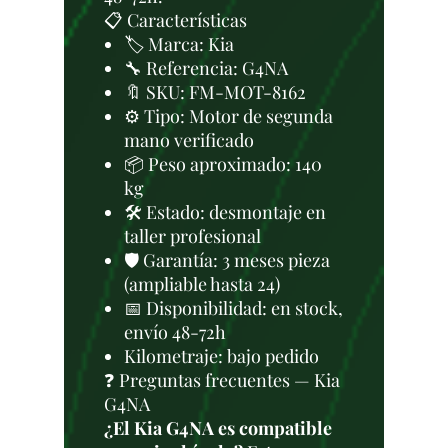
📋 Características
🏷️ Marca: Kia
🔧 Referencia: G4NA
🔖 SKU: FM-MOT-8162
⚙️ Tipo: Motor de segunda
mano verificado
📦 Peso aproximado: 140
kg
🛠 Estado: desmontaje en
taller profesional
🛡️ Garantía: 3 meses pieza
(ampliable hasta 24)
📅 Disponibilidad: en stock,
envío 48-72h
Kilometraje: bajo pedido
❓ Preguntas frecuentes — Kia
G4NA
¿El Kia G4NA es compatible