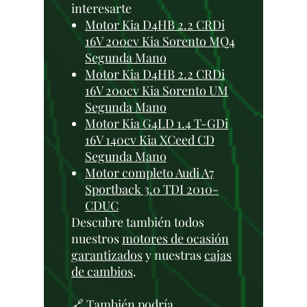
interesarte
Motor Kia D4HB 2.2 CRDi
16V 200cv Kia Sorento MQ4
Segunda Mano
Motor Kia D4HB 2.2 CRDi
16V 200cv Kia Sorento UM
Segunda Mano
Motor Kia G4LD 1.4 T-GDi
16V 140cv Kia XCeed CD
Segunda Mano
Motor completo Audi A7
Sportback 3.0 TDI 2010-
CDUC
Descubre también todos
nuestros
motores de ocasión
garantizados
y nuestras
cajas
de cambios
.
🔗 También podría