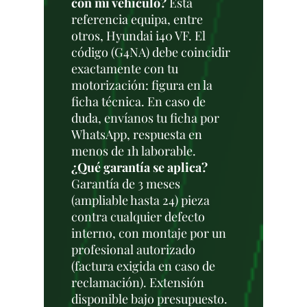
con mi vehículo?
Esta
referencia equipa, entre
otros, Hyundai i40 VF. El
código (G4NA) debe coincidir
exactamente con tu
motorización: figura en la
ficha técnica. En caso de
duda, envíanos tu ficha por
WhatsApp, respuesta en
menos de 1h laborable.
¿Qué garantía se aplica?
Garantía de 3 meses
(ampliable hasta 24) pieza
contra cualquier defecto
interno, con montaje por un
profesional autorizado
(factura exigida en caso de
reclamación). Extensión
disponible bajo presupuesto.