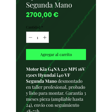
Segunda Mano
Precio
2700,00 €
Cantidad
*
Agregar al carrito
Motor Kia G4NA 2.0 MPi 16V
150cv Hyundai i40 VF
Segunda Mano
desmontado
en taller profesional, probado
y listo para montar. Garantía 3
meses pieza (ampliable hasta
24), envío con seguimiento
48-72h.