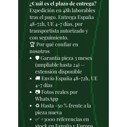
¿Cuál es el plazo de entrega?
Expedición en 48h laborables
tras el pago. Entrega España
48-72h, UE 4-7 días, por
transportista autorizado y
con seguimiento.
🏆 Por qué confiar en
nosotros
🛡️ Garantía pieza 3 meses
(ampliable hasta 24) —
extensión disponible
🚚 Envío España 48-72h, UE
4-7 días
📷 Fotos reales por
WhatsApp
♻️ Hasta -50 % frente a la
pieza nueva
✅ +3000 referencias en
stock en España y Europa