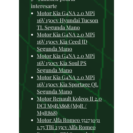
interesarte
Motor Kia G4NA 2.0 MPi
16V 150cv Hyundai Tucson
TL Segunda Mano
Motor Kia G4NA 2.0 MPi
16V 150cv Kia Ceed JD
Segunda Mano
Motor Kia G4NA 2.0 MPi
16V 150cv Kia Soul PS
Segunda Mano
Motor Kia G4NA 2.0 MPi
16V 150cv Kia Sportage QL
Segunda Mano
Motor Renault Koleos II 2.0
DCI M9RA868 (M9R /
M9R868)
Motor Alfa Romeo 55273031
1.75 TBi 235cv Alfa Romeo