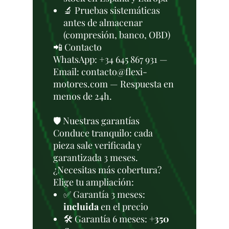
🔬 Pruebas sistemáticas
antes de almacenar
(compresión, banco, OBD)
📲 Contacto
WhatsApp: +34 645 867 931 —
Email: contacto@flexi-
motores.com — Respuesta en
menos de 24h.
🛡️ Nuestras garantías
Conduce tranquilo: cada
pieza sale verificada y
garantizada 3 meses.
¿Necesitas más cobertura?
Elige tu ampliación:
✅ Garantía 3 meses:
incluida
en el precio
🛠️ Garantía 6 meses:
+350