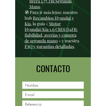
Brera 1.75 TBi Segunda
Mano
🧭 Para ir más lejos: nuestro
hub
Recambios Hyundai y
Kia
, la guía «
Motor
Hyundai/Kia 1.6 CRDi D4FB:
fiabilidad, averías y compra
de segunda mano
» y nuestra
FAQ y garantías detalladas
.
CONTACTO