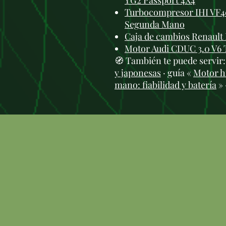
YG2 Passport 4X4
Turbocompresor IHI VF4
Segunda Mano
Caja de cambios Renault
Motor Audi CDUC 3.0 V6 
🧭 También te puede servir
y japonesas
· guía «
Motor hí
mano: fiabilidad y batería
» 