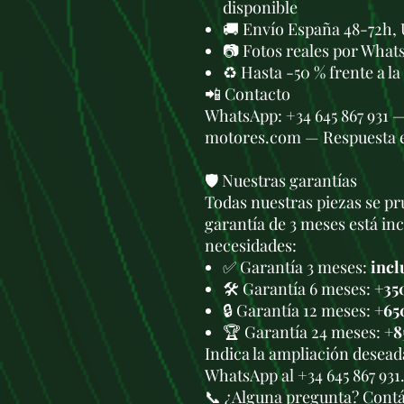
disponible
🚚 Envío España 48-72h, 
📷 Fotos reales por What
♻️ Hasta -50 % frente a l
📲 Contacto
WhatsApp: +34 645 867 931 
motores.com — Respuesta 
🛡️ Nuestras garantías
Todas nuestras piezas se pru
garantía de 3 meses está in
necesidades:
✅ Garantía 3 meses:
incl
🛠️ Garantía 6 meses:
+35
🔒 Garantía 12 meses:
+65
🏆 Garantía 24 meses:
+8
Indica la ampliación deseada
WhatsApp al +34 645 867 931
📞 ¿Alguna pregunta? Cont