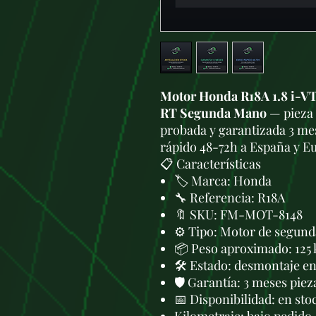
Motor Honda R18A 1.8 i-V
RT Segunda Mano
— pieza 
probada y garantizada 3 mes
rápido 48-72h a España y E
📋 Características
🏷️ Marca: Honda
🔧 Referencia: R18A
🔖 SKU: FM-MOT-8148
⚙️ Tipo: Motor de segund
📦 Peso aproximado: 125 
🛠 Estado: desmontaje en 
🛡️ Garantía: 3 meses piez
📅 Disponibilidad: en sto