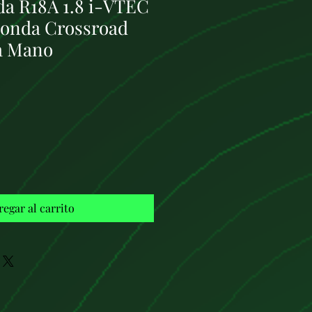
a R18A 1.8 i-VTEC
Honda Crossroad
a Mano
Precio
regar al carrito