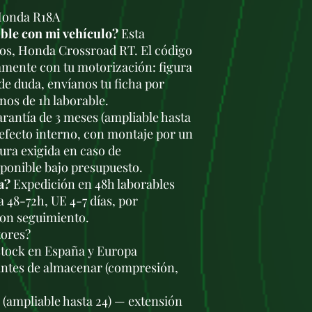
Honda R18A
ble con mi vehículo?
Esta
ros, Honda Crossroad RT. El código
amente con tu motorización: figura
 de duda, envíanos tu ficha por
os de 1h laborable.
rantía de 3 meses (ampliable hasta
defecto interno, con montaje por un
tura exigida en caso de
sponible bajo presupuesto.
a?
Expedición en 48h laborables
a 48-72h, UE 4-7 días, por
con seguimiento.
tores?
stock en España y Europa
antes de almacenar (compresión,
s (ampliable hasta 24) — extensión