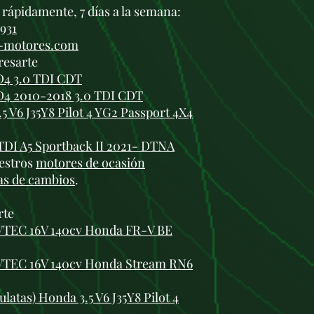
rápidamente, 7 días a la semana:
 931
i-motores.com
resarte
D4 3.0 TDI CDT
D4 2010-2018 3.0 TDI CDT
 V6 J35Y8 Pilot 4 YG2 Passport 4X4
TDI A5 Sportback II 2021- DTNA
estros
motores de ocasión
as de cambios
.
rte
-VTEC 16V 140cv Honda FR-V BE
-VTEC 16V 140cv Honda Stream RN6
latas) Honda 3.5 V6 J35Y8 Pilot 4