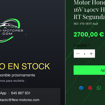
Motor Hond
16V 140cv 
RT Segund
SKU: FM-MOT-8148
2700,00 €
Cantidad
*
Ag