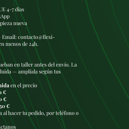
UE 4-7 días
sApp
a pieza nueva
— Email: contacto@flexi-
en menos de 24h.
eban en taller antes del envío. La
cluida — amplíala según tus
uida
en el precio
0 €
0 €
50 €
 al hacer tu pedido, por teléfono o
.
áctanos