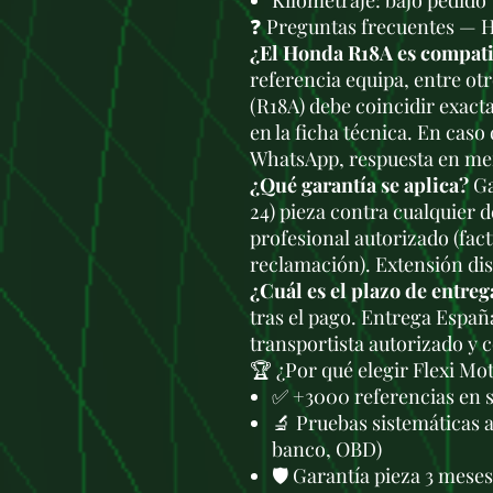
Kilometraje: bajo pedido
❓ Preguntas frecuentes — 
¿El Honda R18A es compati
referencia equipa, entre ot
(R18A) debe coincidir exact
en la ficha técnica. En caso
WhatsApp, respuesta en men
¿Qué garantía se aplica?
Ga
24) pieza contra cualquier 
profesional autorizado (fac
reclamación). Extensión di
¿Cuál es el plazo de entreg
tras el pago. Entrega Españ
transportista autorizado y 
🏆 ¿Por qué elegir Flexi Mo
✅ +3000 referencias en 
🔬 Pruebas sistemáticas 
banco, OBD)
🛡️ Garantía pieza 3 mese