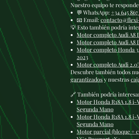
Nuestro equipo te responde 
💬 WhatsApp:
+34 645 867
📧 Email:
contacto@flex
💡 Esto también podría inte
Motor completo Audi A8 
Motor completo Audi A8 
Motor completo Honda 3.5
2023
Motor completo Audi 2.0
Descubre también todos nu
garantizados
y nuestras
caj
🔗 También podría interesa
Motor Honda R18A 1.8 i
Segunda Mano
Motor Honda R18A 1.8 i
Segunda Mano
Motor parcial (bloque + cu