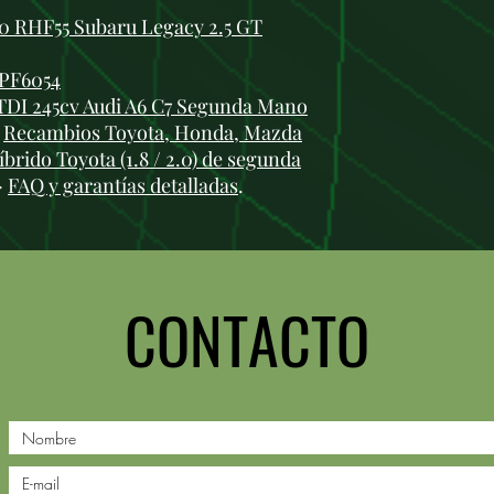
0 RHF55 Subaru Legacy 2.5 GT
 PF6054
TDI 245cv Audi A6 C7 Segunda Mano
:
Recambios Toyota, Honda, Mazda
brido Toyota (1.8 / 2.0) de segunda
·
FAQ y garantías detalladas
.
CONTACTO