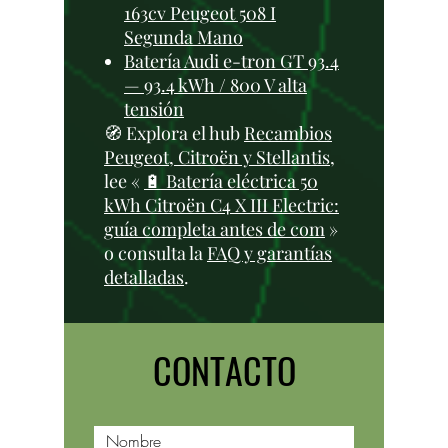
163cv Peugeot 508 I
Segunda Mano
Batería Audi e-tron GT 93.4
— 93.4 kWh / 800 V alta
tensión
🧭 Explora el hub
Recambios
Peugeot, Citroën y Stellantis
,
lee «
🔋 Batería eléctrica 50
kWh Citroën C4 X III Electric:
guía completa antes de com
»
o consulta la
FAQ y garantías
detalladas
.
CONTACTO