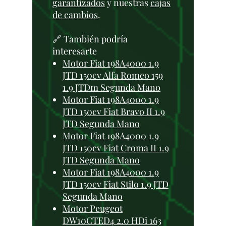
garantizados
y nuestras
cajas
de cambios
.
🔗 También podría
interesarte
Motor Fiat 198A4000 1.9
JTD 150cv Alfa Romeo 159
1.9 JTDm Segunda Mano
Motor Fiat 198A4000 1.9
JTD 150cv Fiat Bravo II 1.9
JTD Segunda Mano
Motor Fiat 198A4000 1.9
JTD 150cv Fiat Croma II 1.9
JTD Segunda Mano
Motor Fiat 198A4000 1.9
JTD 150cv Fiat Stilo 1.9 JTD
Segunda Mano
Motor Peugeot
DW10CTED4 2.0 HDi 163