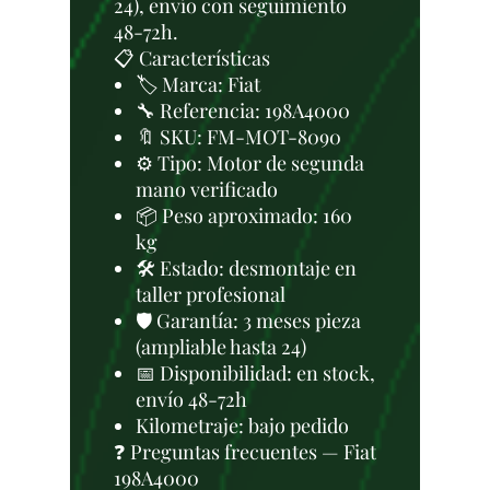
24), envío con seguimiento
48-72h.
📋 Características
🏷️ Marca: Fiat
🔧 Referencia: 198A4000
🔖 SKU: FM-MOT-8090
⚙️ Tipo: Motor de segunda
mano verificado
📦 Peso aproximado: 160
kg
🛠 Estado: desmontaje en
taller profesional
🛡️ Garantía: 3 meses pieza
(ampliable hasta 24)
📅 Disponibilidad: en stock,
envío 48-72h
Kilometraje: bajo pedido
❓ Preguntas frecuentes — Fiat
198A4000