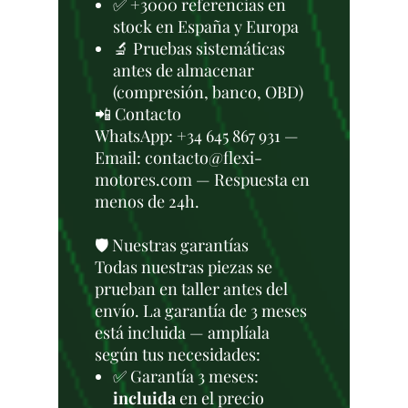
✅ +3000 referencias en
stock en España y Europa
🔬 Pruebas sistemáticas
antes de almacenar
(compresión, banco, OBD)
📲 Contacto
WhatsApp: +34 645 867 931 —
Email: contacto@flexi-
motores.com — Respuesta en
menos de 24h.
🛡️ Nuestras garantías
Todas nuestras piezas se
prueban en taller antes del
envío. La garantía de 3 meses
está incluida — amplíala
según tus necesidades:
✅ Garantía 3 meses:
incluida
en el precio