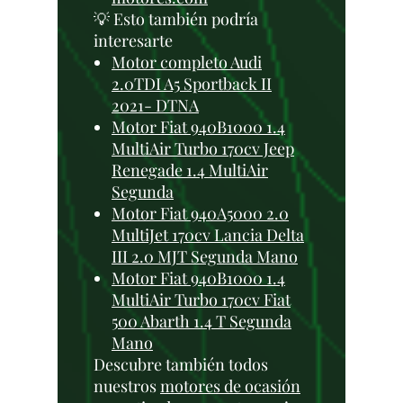
💡 Esto también podría
interesarte
Motor completo Audi
2.0TDI A5 Sportback II
2021- DTNA
Motor Fiat 940B1000 1.4
MultiAir Turbo 170cv Jeep
Renegade 1.4 MultiAir
Segunda
Motor Fiat 940A5000 2.0
MultiJet 170cv Lancia Delta
III 2.0 MJT Segunda Mano
Motor Fiat 940B1000 1.4
MultiAir Turbo 170cv Fiat
500 Abarth 1.4 T Segunda
Mano
Descubre también todos
nuestros
motores de ocasión