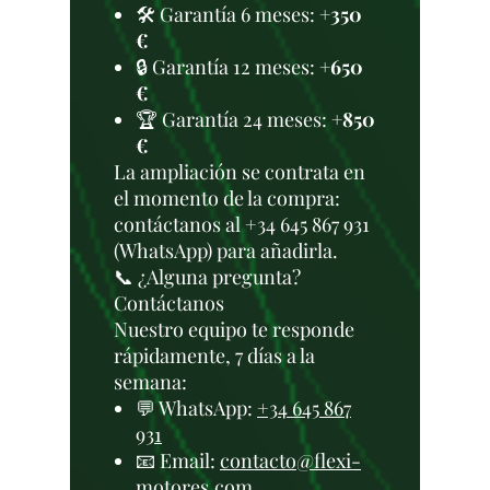
🛠️ Garantía 6 meses:
+350
€
🔒 Garantía 12 meses:
+650
€
🏆 Garantía 24 meses:
+850
€
La ampliación se contrata en
el momento de la compra:
contáctanos al +34 645 867 931
(WhatsApp) para añadirla.
📞 ¿Alguna pregunta?
Contáctanos
Nuestro equipo te responde
rápidamente, 7 días a la
semana:
💬 WhatsApp:
+34 645 867
931
📧 Email:
contacto@flexi-
motores.com