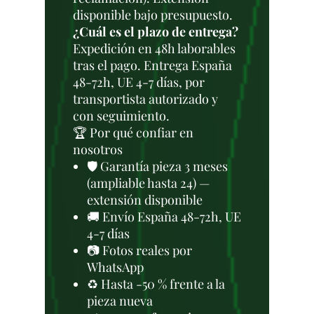
disponible bajo presupuesto.
¿Cuál es el plazo de entrega?
Expedición en 48h laborables
tras el pago. Entrega España
48-72h, UE 4-7 días, por
transportista autorizado y
con seguimiento.
🏆 Por qué confiar en
nosotros
🛡️ Garantía pieza 3 meses
(ampliable hasta 24) —
extensión disponible
🚚 Envío España 48-72h, UE
4-7 días
📷 Fotos reales por
WhatsApp
♻️ Hasta -50 % frente a la
pieza nueva