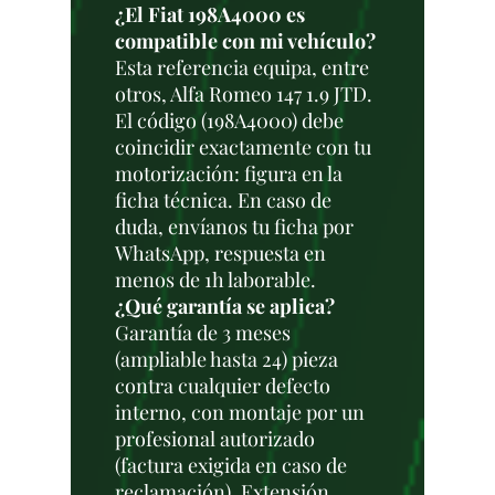
¿El Fiat 198A4000 es
compatible con mi vehículo?
Esta referencia equipa, entre
otros, Alfa Romeo 147 1.9 JTD.
El código (198A4000) debe
coincidir exactamente con tu
motorización: figura en la
ficha técnica. En caso de
duda, envíanos tu ficha por
WhatsApp, respuesta en
menos de 1h laborable.
¿Qué garantía se aplica?
Garantía de 3 meses
(ampliable hasta 24) pieza
contra cualquier defecto
interno, con montaje por un
profesional autorizado
(factura exigida en caso de
reclamación). Extensión