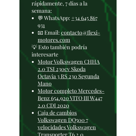
rápidamente, 7 días a la
semana:
💬 WhatsApp:
+34 645 867
931
📧 Email:
contacto@flexi-
motores.com
💡 Esto también podría
interesarte
Motor Volkswagen CHHA
2.0 TSI 230cv Skoda
Octavia 3 RS 230 Segunda
Mano
Motor completo Mercedes-
Benz 654.920 VITO III W447
2.0 CDI 2020
Caja de cambios
Volkswagen DQ500 7
velocidades Volkswagen
Transporter T6 2.0