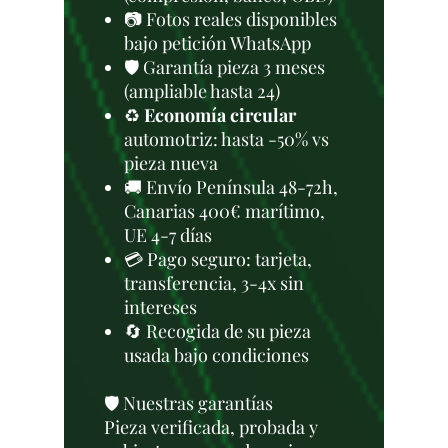
📷 Fotos reales disponibles
bajo petición WhatsApp
🛡️ Garantía pieza 3 meses
(ampliable hasta 24)
♻️
Economía circular
automotriz: hasta -50% vs
pieza nueva
🚚 Envío Península 48-72h,
Canarias 400€ marítimo,
UE 4-7 días
💳 Pago seguro: tarjeta,
transferencia, 3-4x sin
intereses
🔄 Recogida de su pieza
usada bajo condiciones
🛡️ Nuestras garantías
Pieza verificada, probada y