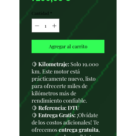
Cantidad
*
Agregar al carrito
🍋
Kilometraje:
Solo 19.000
km. Este motor está
prácticamente nuevo, listo
para ofrecerte miles de
kilómetros más de
rendimiento confiable.
🍋
Referencia: DTU
🍋
Entrega Gratis:
¡Olvídate
de los costos adicionales! Te
ofrecemos
entrega gratuita
,