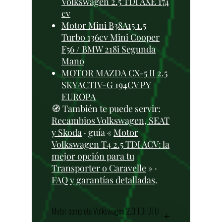
Volkswagen 2.5 TDI AXE 174
cv
Motor Mini B38A15 1.5
Turbo 136cv Mini Cooper
F56 / BMW 218i Segunda
Mano
MOTOR MAZDA CX-5 II 2.5
SKYACTIV-G 194CV PY
EUROPA
🧭 También te puede servir:
Recambios Volkswagen, SEAT
y Skoda
· guía «
Motor
Volkswagen T4 2.5 TDI ACV: la
mejor opción para tu
Transporter o Caravelle
» ·
FAQ y garantías detalladas
.
Motor completo Volkswagen 2.0 TDI DTU