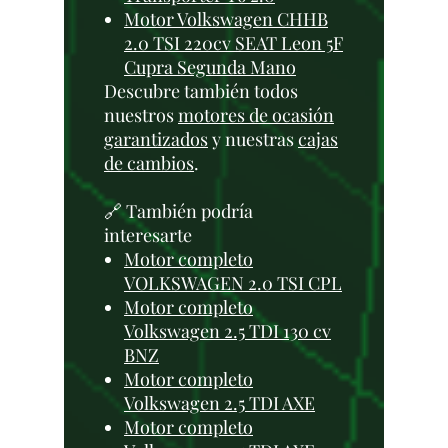
Motor Volkswagen CHHB
2.0 TSI 220cv SEAT Leon 5F
Cupra Segunda Mano
Descubre también todos
nuestros
motores de ocasión
garantizados
y nuestras
cajas
de cambios
.
🔗 También podría
interesarte
Motor completo
VOLKSWAGEN 2.0 TSI CPL
Motor completo
Volkswagen 2.5 TDI 130 cv
BNZ
Motor completo
Volkswagen 2.5 TDI AXE
Motor completo