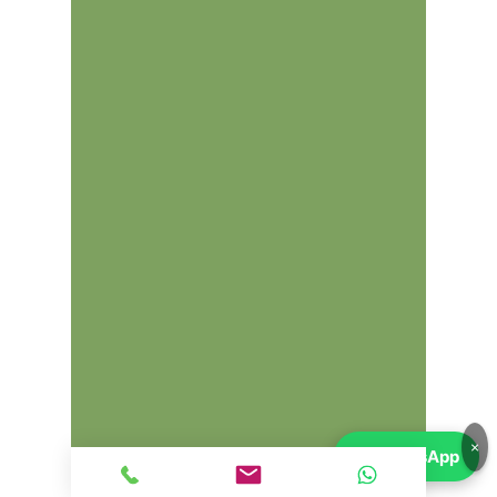
emisiones.
SCR con AdBlue
: Sistema de
Reducción Catalítica Selectiva para
reducir las emisiones de NOx.
Filtro de partículas diésel (DPF)
:
Retiene partículas sólidas para
minimizar la contaminación.
Sistema EGR
: Válvula de
recirculación de gases de escape
refrigerada, esencial para reducir
las emisiones de NOx.
Start/Stop
: Reduce el consumo en
condiciones urbanas al apagar el
motor automáticamente en
detenciones.
Aplicaciones del motor DTU
El motor DTU se encuentra
principalmente en vehículos que
priorizan eficiencia y funcionalidad,
como:
×
💬
WhatsApp
Volkswagen Passat
Volkswagen Golf