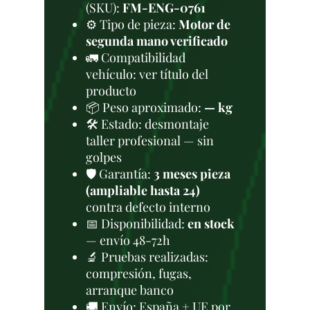
(SKU):
FM-ENG-0761
⚙️ Tipo de pieza:
Motor de
segunda mano verificado
🚛 Compatibilidad
vehículo: ver título del
producto
📦 Peso aproximado:
— kg
🛠 Estado: desmontaje
taller profesional — sin
golpes
🛡️ Garantía:
3 meses pieza
(ampliable hasta 24)
contra defecto interno
📅 Disponibilidad:
en stock
— envío 48-72h
🔬 Pruebas realizadas:
compresión, fugas,
arranque banco
🚚 Envío: España + UE por