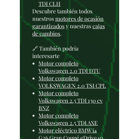
TDI CLH
Descubre también todos
nuestros
motores de ocasión
garantizados
y nuestras
cajas
de cambios
.
🔗 También podría
interesarte
Motor completo
Volkswagen 2.0 TDI DTU
Motor completo
VOLKSWAGEN 2.0 TSI CPL
Motor completo
Volkswagen 2.5 TDI 130 cv
BNZ
Motor completo
Volkswagen 2.5 TDI AXE
Motor eléctrico BMW i4
G26 Gran Coupé eDrive40