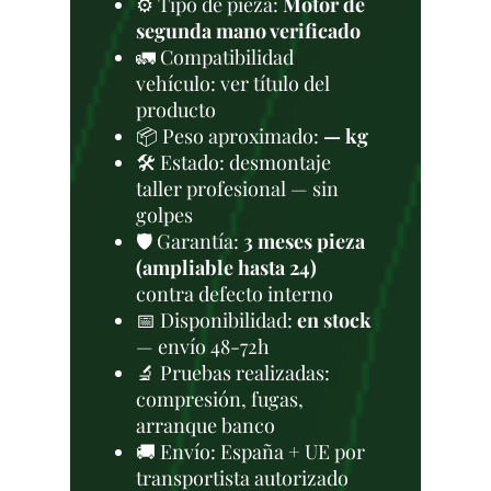
⚙️ Tipo de pieza:
Motor de
segunda mano verificado
🚛 Compatibilidad
vehículo: ver título del
producto
📦 Peso aproximado:
— kg
🛠 Estado: desmontaje
taller profesional — sin
golpes
🛡️ Garantía:
3 meses pieza
(ampliable hasta 24)
contra defecto interno
📅 Disponibilidad:
en stock
— envío 48-72h
🔬 Pruebas realizadas:
compresión, fugas,
arranque banco
🚚 Envío: España + UE por
transportista autorizado