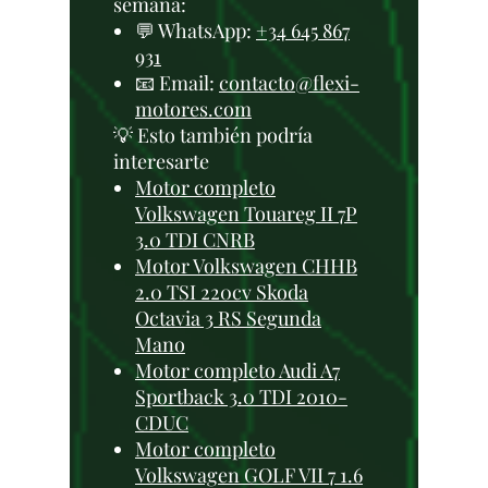
semana:
💬 WhatsApp:
+34 645 867
931
📧 Email:
contacto@flexi-
motores.com
💡 Esto también podría
interesarte
Motor completo
Volkswagen Touareg II 7P
3.0 TDI CNRB
Motor Volkswagen CHHB
2.0 TSI 220cv Skoda
Octavia 3 RS Segunda
Mano
Motor completo Audi A7
Sportback 3.0 TDI 2010-
CDUC
Motor completo
Volkswagen GOLF VII 7 1.6