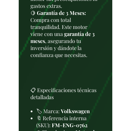
gastos extras.
🍋
Garantía de 3 Meses:
Compra con total
tranquilidad. Este motor
viene con una
garantía de 3
meses
, asegurando tu
inversión y dándote la
confianza que necesitas.
📋 Especificaciones técnicas
detalladas
🏷️ Marca:
Volkswagen
🔖 Referencia interna
(SKU):
FM-ENG-0762