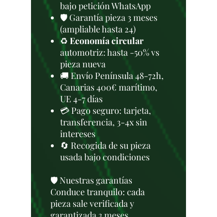
bajo petición WhatsApp
🛡️ Garantía pieza 3 meses
(ampliable hasta 24)
♻️
Economía circular
automotriz: hasta -50% vs
pieza nueva
🚚 Envío Península 48-72h,
Canarias 400€ marítimo,
UE 4-7 días
💳 Pago seguro: tarjeta,
transferencia, 3-4x sin
intereses
🔄 Recogida de su pieza
usada bajo condiciones
🛡️ Nuestras garantías
Conduce tranquilo: cada
pieza sale verificada y
garantizada 3 meses.