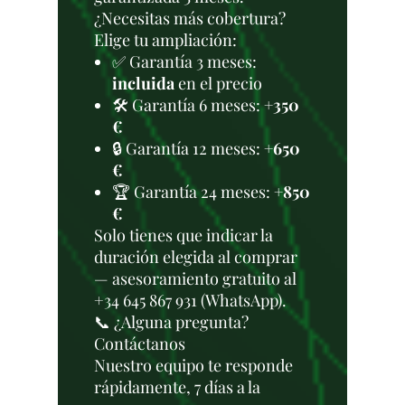
¿Necesitas más cobertura?
Elige tu ampliación:
✅ Garantía 3 meses:
incluida
en el precio
🛠️ Garantía 6 meses:
+350
€
🔒 Garantía 12 meses:
+650
€
🏆 Garantía 24 meses:
+850
€
Solo tienes que indicar la
duración elegida al comprar
— asesoramiento gratuito al
+34 645 867 931 (WhatsApp).
📞 ¿Alguna pregunta?
Contáctanos
Nuestro equipo te responde
rápidamente, 7 días a la