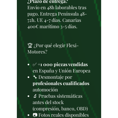
¿Plazo de entrega?
Envío en 48h laborables tras
pago. Entrega Península 48-
72h. UE 4-7 días. Canarias
400€ marítimo 3-5 días.
🏆 ¿Por qué elegir Flexi-
Motores?
✅
+1 000 piezas vendidas
en España y Unión Europea
🔧 Desmontaje por
profesionales cualificados
automoción
🔬 Pruebas sistemáticas
antes del stock
(compresión, banco, OBD)
📷 Fotos reales disponibles