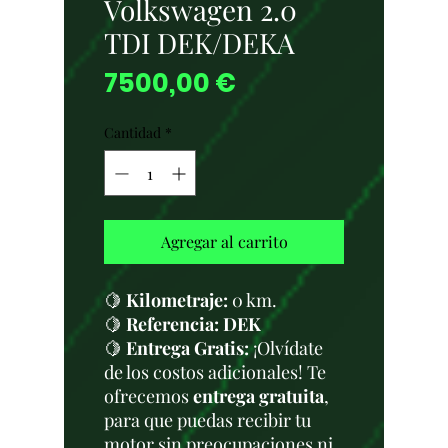
Volkswagen 2.0
TDI DEK/DEKA
Precio
7500,00 €
Cantidad
*
Agregar al carrito
🍋
Kilometraje:
0 km.
🍋
Referencia: DEK
🍋
Entrega Gratis:
¡Olvídate
de los costos adicionales! Te
ofrecemos
entrega gratuita
,
para que puedas recibir tu
motor sin preocupaciones ni