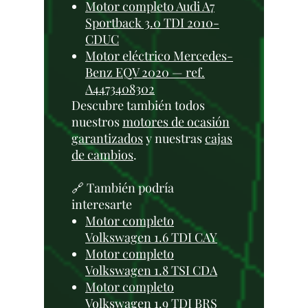
Motor completo Audi A7
Sportback 3.0 TDI 2010-
CDUC
Motor eléctrico Mercedes-
Benz EQV 2020 — ref.
A4473408302
Descubre también todos
nuestros
motores de ocasión
garantizados
y nuestras
cajas
de cambios
.
🔗 También podría
interesarte
Motor completo
Volkswagen 1.6 TDI CAY
Motor completo
Volkswagen 1.8 TSI CDA
Motor completo
Volkswagen 1.9 TDI BRS