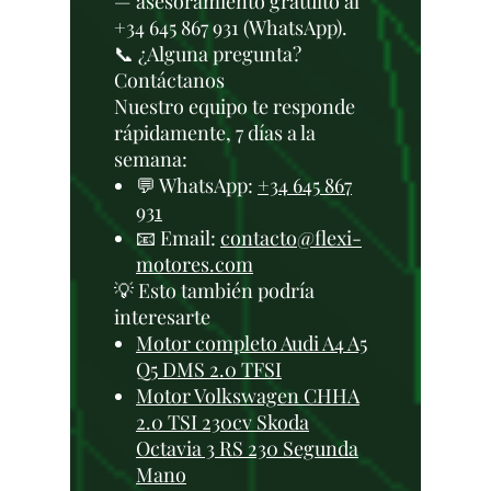
— asesoramiento gratuito al
+34 645 867 931 (WhatsApp).
📞 ¿Alguna pregunta?
Contáctanos
Nuestro equipo te responde
rápidamente, 7 días a la
semana:
💬 WhatsApp:
+34 645 867
931
📧 Email:
contacto@flexi-
motores.com
💡 Esto también podría
interesarte
Motor completo Audi A4 A5
Q5 DMS 2.0 TFSI
Motor Volkswagen CHHA
2.0 TSI 230cv Skoda
Octavia 3 RS 230 Segunda
Mano