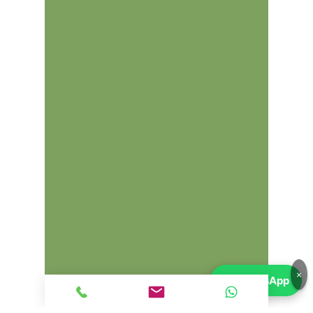
mejorar la eficiencia de
combustible y a reducir el peso
total del vehículo.
Sistema Start-Stop
(en versiones
más modernas): Apaga el motor en
detenciones para ahorrar
combustible.
Problemas comunes:
El motor VW 1.4 TSI CAX ha sido
elogiado por su eficiencia, pero
también ha tenido algunos problemas
comunes que los propietarios deben
tener en cuenta:
Excesivo consumo de aceite
: Es
conocido que algunos de estos
motores consumen más aceite de lo
normal, lo que puede requerir
recargas frecuentes.
Problemas con la cadena de
×
💬
WhatsApp
distribución
: En algunas versiones,
la cadena de distribución puede