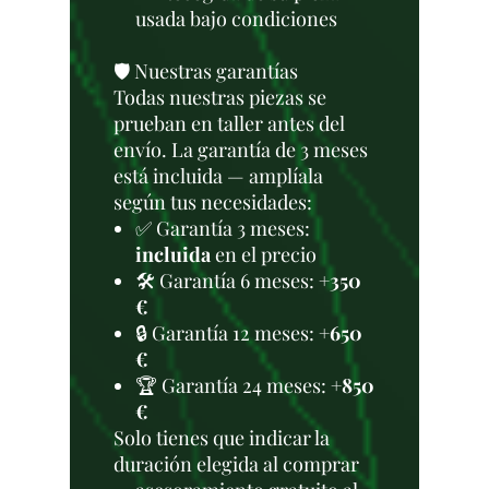
usada bajo condiciones
🛡️ Nuestras garantías
Todas nuestras piezas se
prueban en taller antes del
envío. La garantía de 3 meses
está incluida — amplíala
según tus necesidades:
✅ Garantía 3 meses:
incluida
en el precio
🛠️ Garantía 6 meses:
+350
€
🔒 Garantía 12 meses:
+650
€
🏆 Garantía 24 meses:
+850
€
Solo tienes que indicar la
duración elegida al comprar