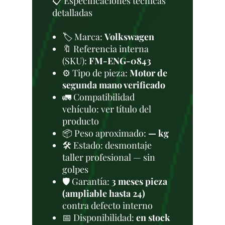
📋 Especificaciones técnicas
detalladas
🏷️ Marca:
Volkswagen
🔖 Referencia interna
(SKU):
FM-ENG-0843
⚙️ Tipo de pieza:
Motor de
segunda mano verificado
🚛 Compatibilidad
vehículo: ver título del
producto
📦 Peso aproximado:
— kg
🛠 Estado: desmontaje
taller profesional — sin
golpes
🛡️ Garantía:
3 meses pieza
(ampliable hasta 24)
contra defecto interno
📅 Disponibilidad:
en stock