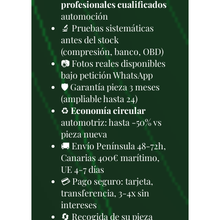
profesionales cualificados
automoción
🔬 Pruebas sistemáticas
antes del stock
(compresión, banco, OBD)
📷 Fotos reales disponibles
bajo petición WhatsApp
🛡️ Garantía pieza 3 meses
(ampliable hasta 24)
♻️
Economía circular
automotriz: hasta -50% vs
pieza nueva
🚚 Envío Península 48-72h,
Canarias 400€ marítimo,
UE 4-7 días
💳 Pago seguro: tarjeta,
transferencia, 3-4x sin
intereses
🔄 Recogida de su pieza