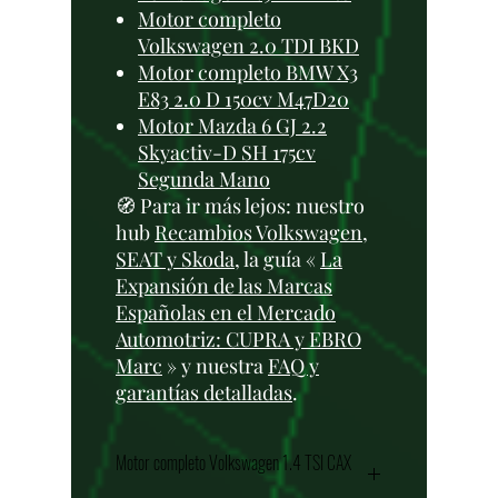
Motor completo
Volkswagen 2.0 TDI BKD
Motor completo BMW X3
E83 2.0 D 150cv M47D20
Motor Mazda 6 GJ 2.2
Skyactiv-D SH 175cv
Segunda Mano
🧭 Para ir más lejos: nuestro
hub
Recambios Volkswagen,
SEAT y Skoda
, la guía «
La
Expansión de las Marcas
Españolas en el Mercado
Automotriz: CUPRA y EBRO
Marc
» y nuestra
FAQ y
garantías detalladas
.
Motor completo Volkswagen 1.4 TSI CAX