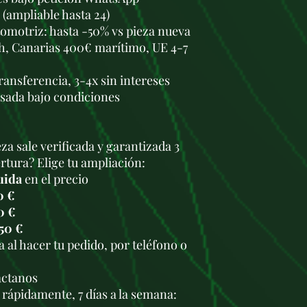
mantenimiento ade
 (ampliable hasta 24)
respecta a los inte
omotriz: hasta -50% vs pieza nueva
de baja calidad o
h, Canarias 400€ marítimo, UE 4-7
largos pueden daña
Problemas con el 
A veces, este sens
transferencia, 3-4x sin intereses
el motor entre en
usada bajo condiciones
potencia limitada 
Fugas de aceite:
Se
alrededor de la ta
za sale verificada y garantizada 3
sellado, especial
tura? Elige tu ampliación:
kilometraje.
6.
Mantenimiento R
uida
en el precio
Cambio de aceite y
0 €
adecuado y seguir
0 €
fabricante (cada 
50 €
las condiciones de
 al hacer tu pedido, por teléfono o
especialmente dis
.
es esencial para pr
áctanos
turbo.
Limpieza del EGR
rápidamente, 7 días a la semana:
inspeccionada y l