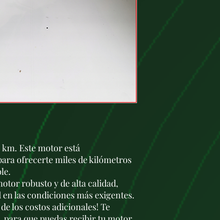
Desplazamiento:
2
Configuración:
Mo
turboalimentación
Distribución:
DOHC
Número de válvul
Inyección:
Inyecc
Turbo:
Equipado 
variable (VGT)
par
un amplio rango d
Sistema de contro
recientes, cuenta c
para cumplir con 
2.
Especificaciones T
Potencia máxima
 km. Este motor está
versión, este mo
para ofrecerte miles de kilómetros
caballos de fuerza
le.
Par máximo:
Ent
aproximadamente 1
tor robusto y de alta calidad,
una gran capacida
d en las condiciones más exigentes.
bajas revoluciones
 de los costos adicionales! Te
Sistema de inyecc
, para que puedas recibir tu motor