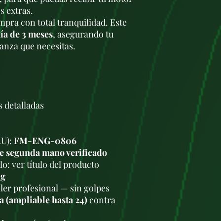
presión, que perm
s extras.
combustible, mejor
pra con total tranquilidad. Este
emisiones.
ía de 3 meses
, asegurando tu
Relación de comp
Consumo de comb
ianza que necesitas.
SsangYong Kyron 2
un consumo combi
100 km
.
3.
Tecnología y Diseñ
Common Rail:
El 
s detalladas
desarrollado por 
precisa y eficient
combustión y redu
emisiones.
KU):
FM-ENG-0806
Turboalimentació
e segunda mano verificado
geometría variable
o: ver título del producto
bajas revolucione
kg
en altas. Esto le 
ler profesional — sin golpes
lineal y mayor fle
a (ampliable hasta 24)
contra
manejo.
Intercooler:
El mo
intercooler que en