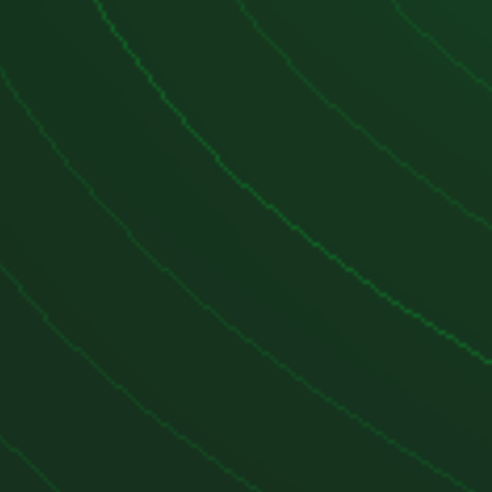
cuado, especialmente en lo que
rvalos de cambio de aceite. El aceite
 intervalos de cambio demasiado
r el turbo.
sensor de presión de combustible:
or puede fallar, lo que provoca que
 un "modo de emergencia" con una
para evitar daños graves.
 han reportado fugas de aceite
pa de válvulas y otros puntos de
mente en vehículos con mayor
ecomendado:
 filtro:
Es crucial utilizar el aceite
 los intervalos recomendados por el
10,000 a 15,000 km, dependiendo de
 uso). Un aceite de buena calidad,
eñado para motores diésel con DPF,
olongar la vida útil del motor y del
:
La válvula EGR debe ser
impiada periódicamente para evitar