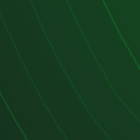
 han utilizado el D20DT.
lemas Comunes:
 una reputación mixta en cuanto a
uchos propietarios lo consideran un
ente, se han reportado algunos
e pueden surgir, especialmente si
tenimiento adecuado. Entre los
ales se encuentran:
EGR (Válvula de recirculación de
a válvula EGR puede obstruirse con
 la acumulación de carbonilla. Esto
 pérdida de potencia, mayor
ible y posibles fallos en las
nes.
yectores del sistema Common Rail
calidad del combustible. Si se usa
la calidad o con impurezas, los
fallar prematuramente, lo que lleva
ranque o pérdida de potencia.
nque el turbocompresor VGT es
ble, puede fallar si no se sigue el