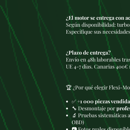
¿El motor se entrega con a
Según disponibilidad: turbo,
Especifique sus necesidades
¿Plazo de entrega?
Envío en 48h laborables tra
UE 4-7 días. Canarias 400€ 
🏆 ¿Por qué elegir Flexi-Mo
✅
+1 000 piezas vendida
🔧 Desmontaje por
profe
🔬 Pruebas sistemáticas 
OBD)
📷 Fotos reales disponib