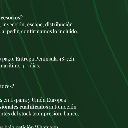
de entrada a gama
5.
Fiabilidad y Prob
El motor D20DT tiene
ccesorios?
fiabilidad. Si bien m
 inyección, escape, distribución.
motor robusto y efici
 al pedir, confirmamos lo incluido.
problemas comunes qu
no se realiza un man
problemas más habitu
Problemas con el 
gases de escape):
L
s pago. Entrega Península 48-72h.
el tiempo debido a
marítimo 3-5 días.
puede llevar a una
consumo de combust
pruebas de emisio
tores?
Inyectores:
Los in
son sensibles a la 
s
en España y Unión Europea
combustible de ma
inyectores pueden 
sionales cualificados
automoción
a problemas de ar
antes del stock (compresión, banco,
Fallo del turbo:
Au
generalmente confia
les bajo petición WhatsApp