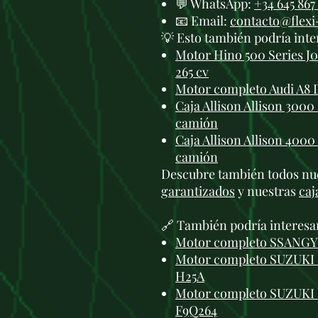
💬 WhatsApp:
+34 645 867
📧 Email:
contacto@flex
💡 Esto también podría inte
Motor Hino 500 Series J0
265 cv
Motor completo Audi A8 
Caja Allison Allison 300
camión
Caja Allison Allison 400
camión
Descubre también todos nu
garantizados
y nuestras
caj
🔗 También podría interesa
Motor completo SSANGY
Motor completo SUZUKI G
H25A
Motor completo SUZUKI 
F9Q264