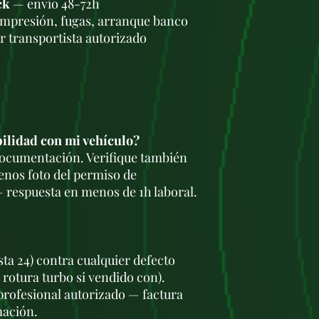
ck
— envío 48-72h
antes de que entre
ompresión, fugas, arranque banco
eficiencia de la c
r transportista autorizado
4.
Aplicaciones del 
Este motor se ha util
de la gama SUV de Ss
modelos:
SsangYong Kyron 
tamaño medio, con 
todoterreno liger
bilidad con mi vehículo?
un buen equilibrio
 documentación. Verifique también
combustible.
enos foto del permiso de
SsangYong Actyo
 respuesta en menos de 1h laboral.
motor en versiones
más deportivo pe
condiciones todote
SsangYong Korand
Algunos modelos d
sta 24) contra cualquier defecto
motor, especialme
 rotura turbo si vendido con).
diésel y al mercad
 profesional autorizado — factura
SsangYong Rexto
mación.
se asocia con mot