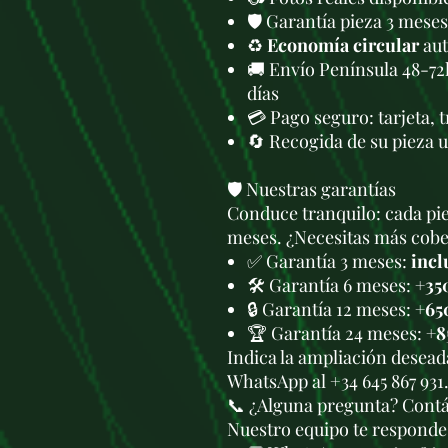
🛡️ Garantía pieza 3 meses
♻️
Economía circular
aut
🚚 Envío Península 48-72
días
💳 Pago seguro: tarjeta, 
🔄 Recogida de su pieza 
🛡️ Nuestras garantías
Conduce tranquilo: cada pie
meses. ¿Necesitas más cober
✅ Garantía 3 meses:
incl
🛠️ Garantía 6 meses:
+35
🔒 Garantía 12 meses:
+65
🏆 Garantía 24 meses:
+8
Indica la ampliación deseada
WhatsApp al +34 645 867 931
📞 ¿Alguna pregunta? Cont
Nuestro equipo te responde 