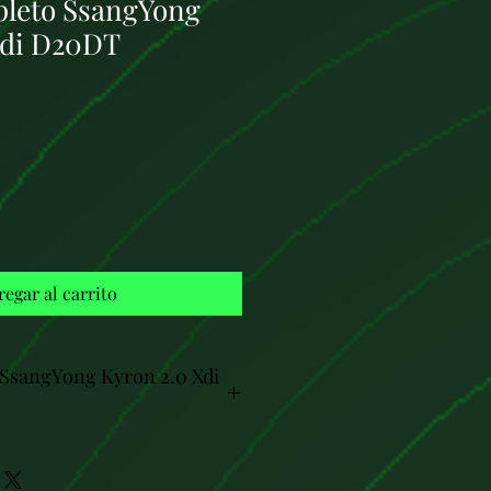
leto SsangYong
Xdi D20DT
Precio
regar al carrito
SsangYong Kyron 2.0 Xdi
nerales:
sel de cuatro cilindros en línea.