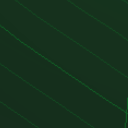
to es especialmente importante en
lizan muchos trayectos cortos,
ión de carbonilla es más frecuente.
En los modelos equipados con DPF,
izar trayectos más largos y a
e de vez en cuando para permitir la
ltro. Ignorar esto puede llevar a
el DPF y costosas reparaciones.
yectores:
Los inyectores deben ser
mente para asegurarse de que
amente y no haya fugas. La limpieza
yección también es recomendable en
tenimiento mayores.
ución:
Aunque el D20DT utiliza
ción en lugar de correa, lo que
adero, se recomienda una
r para asegurar que no haya
iento excesivo de la cadena.
r D20DT:
bajas revoluciones:
Gracias a la
e geometría variable, el motor