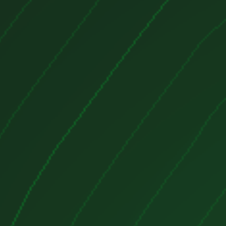
.0 litros (1,998 cc).
tor de cuatro tiempos con
.
 (doble árbol de levas en cabeza).
as:
16 válvulas (4 por cilindro).
ión directa Common Rail.
con
turbocompresor de geometría
a mejorar la entrega de potencia en
e revoluciones.
l de emisiones:
En versiones más
on filtro de partículas diésel (DPF)
las normativas de emisiones.
écnicas:
:
Dependiendo del mercado y la
tor genera aproximadamente
141-145
 (hp)
a 4,000 rpm.
re
310 y 340 Nm
, disponible desde
,800 a 2,750 rpm, lo que le permite
d de arrastre y buen rendimiento a
.
ión:
Common Rail Bosch de alta