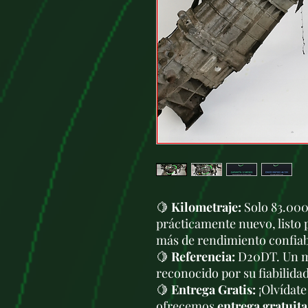
🍋
Kilometraje:
Solo 83.000
prácticamente nuevo, listo 
más de rendimiento confiab
🍋
Referencia:
D20DT. Un mo
reconocido por su fiabilida
🍋
Entrega Gratis:
¡Olvídate
ofrecemos
entrega gratuita