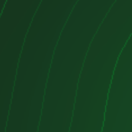
ite una atomización más fina del
ando la eficiencia y reduciendo las
resión:
17.5:1.
ustible:
En promedio, el
.0 Xdi con este motor puede tener
nado de entre
7 y 8 litros por cada
o:
sistema de inyección Common Rail,
Bosch, permite una inyección más
e del combustible, lo que mejora la
ce tanto el consumo como las
n con VGT:
El uso de un turbo de
 mejora la respuesta del motor a
s sin comprometer el rendimiento
otorga una entrega de potencia más
xibilidad en diversas condiciones de
tor está equipado con un
fría el aire comprimido por el turbo