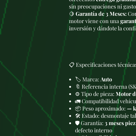
sin preocupaciones ni gasto
🍋
Garantía de 3 Meses:
Com
motor viene con una
garant
inversión y dándote la conf
📋 Especificaciones técnica
🏷️ Marca:
Auto
🔖 Referencia interna (S
⚙️ Tipo de pieza:
Motor d
🚛 Compatibilidad vehícul
📦 Peso aproximado:
— 
🛠 Estado: desmontaje tal
🛡️ Garantía:
3 meses piez
defecto interno