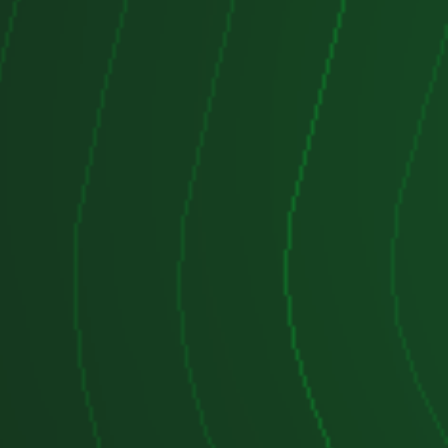
 en el motor, mejorando así la
ombustión.
motor D20DT:
izado principalmente en vehículos
angYong, especialmente en los
2.0 Xdi:
El Kyron es un SUV de
orientación hacia el uso familiar y
o. El motor D20DT le proporciona
 entre rendimiento y eficiencia de
n:
Otro modelo que utiliza este
 diésel, conocido por su diseño
ro también adecuado para
rreno ligeras.
o (anteriores generaciones):
el Korando han utilizado este
nte en versiones más enfocadas al
o europeo.
n:
Aunque el Rexton generalmente
ores más grandes, algunas versiones