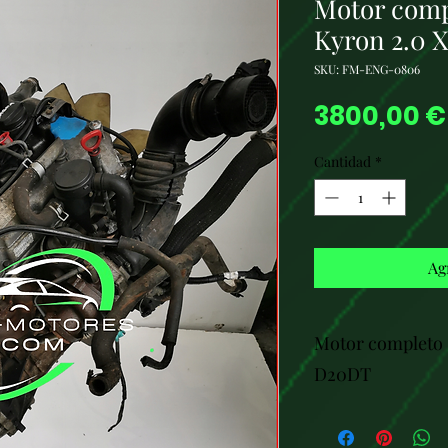
Motor comp
Kyron 2.0 
SKU: FM-ENG-0806
3800,00 €
Cantidad
*
Ag
Motor completo 
D20DT
1.
Características Ge
Tipo de motor:
Dié