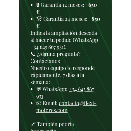
🔒 Garantía 12 meses:
+650
€
🏆 Garantía 24 meses:
+850
€
Indica la ampliación deseada
al hacer tu pedido (WhatsApp
+34 645 867 931).
📞 ¿Alguna pregunta?
Contáctanos
Nuestro equipo te responde
rápidamente, 7 días a la
semana:
💬 WhatsApp:
+34 645 867
931
📧 Email:
contacto@flexi-
motores.com
🔗 También podría