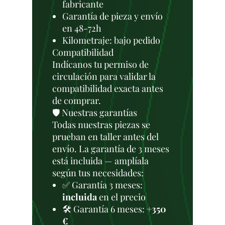
fabricante
Garantía de pieza y envío
en 48-72h
Kilometraje: bajo pedido
Compatibilidad
Indícanos tu permiso de
circulación para validar la
compatibilidad exacta antes
de comprar.
🛡️ Nuestras garantías
Todas nuestras piezas se
prueban en taller antes del
envío. La garantía de 3 meses
está incluida — amplíala
según tus necesidades:
✅ Garantía 3 meses:
incluida
en el precio
🛠️ Garantía 6 meses:
+350
€