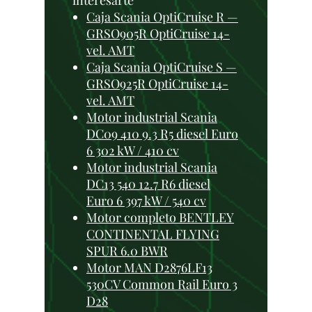
interesarte
Caja Scania OptiCruise R —
GRSO905R OptiCruise 14-
vel. AMT
Caja Scania OptiCruise S —
GRSO925R OptiCruise 14-
vel. AMT
Motor industrial Scania
DC09 410 9.3 R5 diesel Euro
6 302 kW / 410 cv
Motor industrial Scania
DC13 540 12.7 R6 diesel
Euro 6 397 kW / 540 cv
Motor completo BENTLEY
CONTINENTAL FLYING
SPUR 6.0 BWR
Motor MAN D2876LF13
530CV Common Rail Euro 3
D28