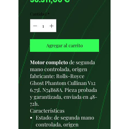
Cantidad
*
Agregar al carrito
Motor completo
de segunda
mano controlada, origen
fabricante: Rolls-Royce
Ghost Phantom Cullinan V12
6.75L N74B68A. Pieza probada
y garantizada, enviada en 48-
72h.
Características
Estado: de segunda mano
controlada, origen