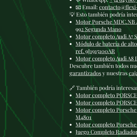
📧 Email:
contacto@flex
💡 Esto también podría inte
Motor Porsche MDC.NB 4.
992 Segunda Mano
Motor completo Audi A7 
Módulo de batería de alt
ref. 9J1915100AR
Motor completo Audi A8 
Descubre también todos nu
garantizados
y nuestras
caj
🔗 También podría interesa
Motor completo PORSCH
Motor completo PORSC
Motor completo Porsche 
M4801
Motor completo Porsche
Juego Completo Radiadore