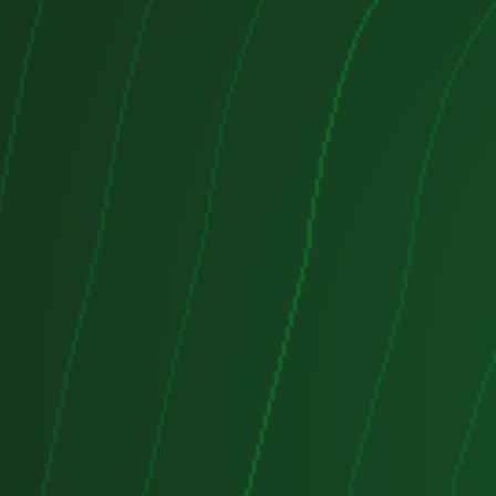
s y guiarlo a lo largo del proceso de
uscando un motor completo para
u coche o una caja de cambio para
o clásico, encontrará todo lo que
motores.com. Nuestro inventario se
temente con nuevos artículos,
 a una selección variada de
isfacer todas sus necesidades
 compromiso con la calidad y la
mbién ofrecemos precios
rtas especiales regulares para
r aún más en sus compras. ¡Explore
en línea hoy mismo y descubra por
tes confían en flexi-motores.com
des de repuestos automotrices!
 motor defectuoso o una caja de
 le impidan disfrutar plenamente
onfíe en flexi-motores.com para
uciones asequibles y confiables, y
ra con total tranquilidad