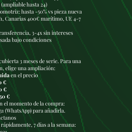
 (ampliable hasta 24)
omotriz: hasta -50% vs pieza nueva
h, Canarias 400€ marítimo, UE 4-7
transferencia, 3-4x sin intereses
usada bajo condiciones
cubierta 3 meses de serie. Para una
n, elige una ampliación:
uida
en el precio
0 €
0 €
50 €
en el momento de la compra:
931 (WhatsApp) para añadirla.
áctanos
rápidamente, 7 días a la semana:
 931