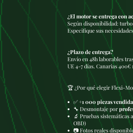
¿El motor se entrega con a
Según disponibilidad: turbo,
Especifique sus necesidades
¿Plazo de entrega?
Envío en 48h laborables tra
UE 4-7 días. Canarias 400€ 
🏆 ¿Por qué elegir Flexi-Mo
✅
+1 000 piezas vendida
🔧 Desmontaje por
profe
🔬 Pruebas sistemáticas 
OBD)
📷 Fotos reales disponib