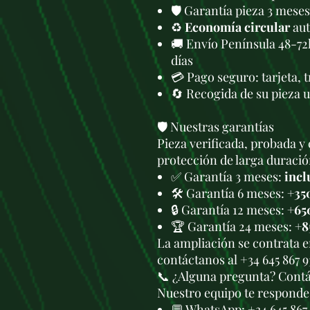
🛡️ Garantía pieza 3 meses
♻️
Economía circular
aut
🚚 Envío Península 48-72
días
💳 Pago seguro: tarjeta, 
🔄 Recogida de su pieza 
🛡️ Nuestras garantías
Pieza verificada, probada y 
protección de larga duració
✅ Garantía 3 meses:
incl
🛠️ Garantía 6 meses:
+35
🔒 Garantía 12 meses:
+65
🏆 Garantía 24 meses:
+8
La ampliación se contrata 
contáctanos al +34 645 867 
📞 ¿Alguna pregunta? Cont
Nuestro equipo te responde 
💬 WhatsApp:
+34 645 867