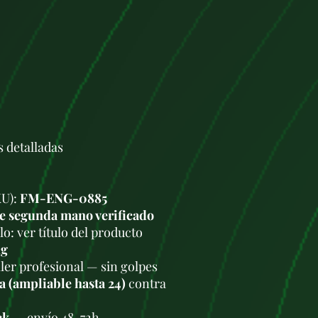
de segunda mano de
Nuestra plataform
selección de repu
de fuentes confiab
S
reparar su vehícul
Entendemos la imp
repuestos de autom
el buen funcionami
nos comprometemo
de calidad, minuc
s detalladas
garantizar su rend
motores.com, enc
motores y cajas d
KU):
FM-ENG-0885
marcas de coches,
e segunda mano verificado
a sus necesidades 
o: ver título del producto
Cada artículo ofre
acompañado de una
kg
información técnic
ler profesional — sin golpes
para ayudarlo a t
a (ampliable hasta 24)
contra
Además, ponemos a
cliente competente
ck
— envío 48-72h