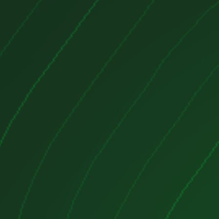
 alta calidad a precios imbatibles.
a en línea ofrece una amplia
estos para automóviles procedentes
les, lo que le permite restaurar o
o sin arruinarse.
ortancia crucial de contar con
óviles confiables para garantizar
ento de su vehículo. Es por eso que
s a proporcionar solo productos
iosamente inspeccionados para
imiento y durabilidad. En flexi-
ontrará una gama completa de
e cambio para diferentes modelos y
 ofreciendo una solución adaptada
específicas.
cido en nuestro sitio viene
 descripción detallada que incluye
a y especificaciones relevantes
omar una decisión informada.
 su disposición un servicio al
 y receptivo, listo para responder a