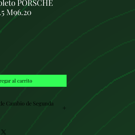
pleto PORSCHE
5 M96.20
Precio
regar al carrito
 de Cambio de Segunda
i-motores.com, su destino confiable
tores y cajas de cambio de coches