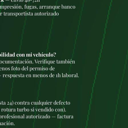
todas sus pregunta
ompresión, fugas, arranque banco
compra.
r transportista autorizado
Ya sea que esté b
reemplazar el de s
restaurar un model
necesita en flexi-
actualiza constan
brindándole acceso
repuestos para sat
bilidad con mi vehículo?
automotrices.
 documentación. Verifique también
Además de nuestro
confiabilidad, ta
enos foto del permiso de
competitivos y ofe
 respuesta en menos de 1h laboral.
ayudarlo a ahorra
nuestro catálogo 
qué miles de clien
para sus necesida
sta 24) contra cualquier defecto
No permita que un
 rotura turbo si vendido con).
cambio desgastada
de su vehículo. C
 profesional autorizado — factura
proporcionarle sol
mación.
vuelva a la carrete