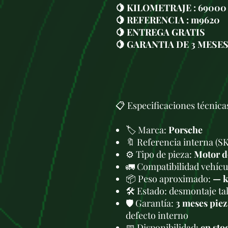
🍋 KILOMETRAJE : 69000
🍋 REFERENCIA : m9620
🍋 ENTREGA GRATIS
🍋 GARANTIA DE 3 MESE
📋 Especificaciones técnica
🏷️ Marca:
Porsche
🔖 Referencia interna (S
⚙️ Tipo de pieza:
Motor d
🚛 Compatibilidad vehícul
📦 Peso aproximado:
— 
🛠 Estado: desmontaje tal
🛡️ Garantía:
3 meses piez
defecto interno
📅 Disponibilidad:
en sto