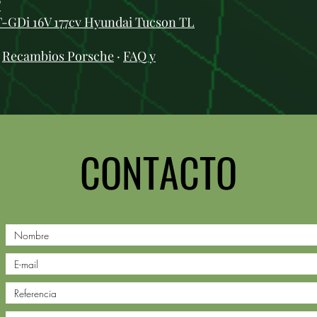
T
T-GDi 16V 177cv Hyundai Tucson TL
:
Recambios Porsche
·
FAQ y
CONTACTO