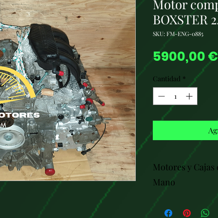
Motor com
BOXSTER 2.
SKU: FM-ENG-0885
5900,00 €
Cantidad
*
Ag
Motores y Cajas
Mano
Bienvenido a flex
para encontrar mo