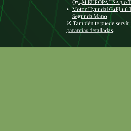
Q7 4M EUROPA USA 3.0 
Motor Hyundai G4FJ 1.6 
Segunda Mano
🧭 También te puede servir
garantías detalladas
.