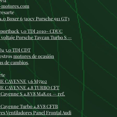
i-motores.com
resarte
0 Boxer 6 510cv Porsche 911 GT3
Sportback 3.0 TDI 2010- CDUC
o voltaje Porsche Taycan Turbo S —
D4 3.0 TDI CDT
estros
motores de ocasión
as de cambios
.
rte
E CAYENNE 3.6 M5502
HE CAYENNE 4.8 TURBO CFT
Cayenne S 4.8 V8 M48.01 — ref.
 Cayenne Turbo 4.8 V8 CFTB
s Ventiladores Panel Frontal Audi