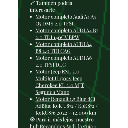
🔗 También podría
interesarte
Motor completo Audi A4 A5
Q5 DMS 2.0 TFSI
Motor completo AUDI A4 B7
2.0 TDI 140CV BPW
Motor completo AUDI A4
B8 2.0 TDI CAG
Motor completo AUDI A6
2.0 TFSI DLG
Motor Jeep EXL 2.0
MultiJet II 170cv Jeep
Cherokee KL 2.0 MJT
Segunda Mano
Motor Renault 1.5 Blue dCi
AdBlue K9K U872 / K9K872 /
K9KU876 2022 – 12.000 km
🧭 Para ir más lejos: nuestro
hub
Recambios Audi
, la guía «