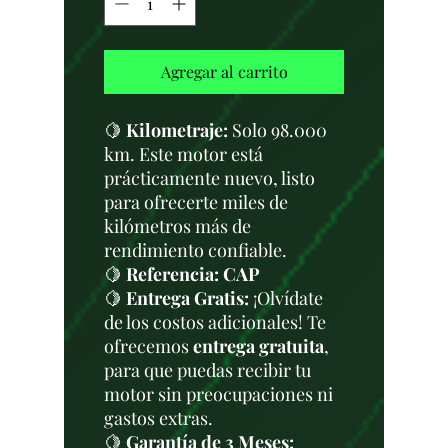
Agregar al carrito
🍋
Kilometraje:
Solo 98.000
km. Este motor está
prácticamente nuevo, listo
para ofrecerte miles de
kilómetros más de
rendimiento confiable.
🍋
Referencia: CAP
🍋
Entrega Gratis:
¡Olvídate
de los costos adicionales! Te
ofrecemos
entrega gratuita
,
para que puedas recibir tu
motor sin preocupaciones ni
gastos extras.
🍋
Garantía de 3 Meses: