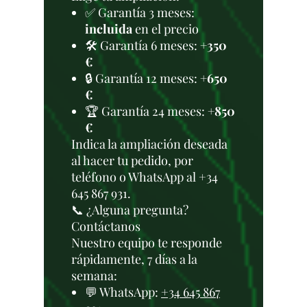
✅ Garantía 3 meses:
incluida
en el precio
🛠️ Garantía 6 meses:
+350
€
🔒 Garantía 12 meses:
+650
€
🏆 Garantía 24 meses:
+850
€
Indica la ampliación deseada
al hacer tu pedido, por
teléfono o WhatsApp al +34
645 867 931.
📞 ¿Alguna pregunta?
Contáctanos
Nuestro equipo te responde
rápidamente, 7 días a la
semana:
💬 WhatsApp:
+34 645 867