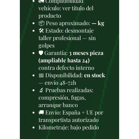
🚛 Compatibilidad
vehículo: ver título del
producto
📦 Peso aproximado:
— kg
🛠 Estado: desmontaje
taller profesional — sin
golpes
🛡️ Garantía:
3 meses pieza
(ampliable hasta 24)
contra defecto interno
📅 Disponibilidad:
en stock
— envío 48-72h
🔬 Pruebas realizadas:
compresión, fugas,
arranque banco
🚚 Envío: España + UE por
transportista autorizado
Kilometraje: bajo pedido