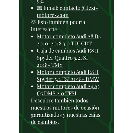
931
📧 Email:
contacto@flexi-
motores.com
💡 Esto también podría
interesarte
Motor completo Audi A8 D4
2010-2018 3.0 TDI CDT
Caja de cambios Audi R8 II
Spyder Quattro 5.2FSI
2018- TMY
Motor completo Audi R8 II
Spyder 5.2 FSI 2018- DMW
Motor completo Audi A4 A5
Q5 DMS 2.0 TFSI
Descubre también todos
nuestros
motores de ocasión
garantizados
y nuestras
cajas
de cambios
.