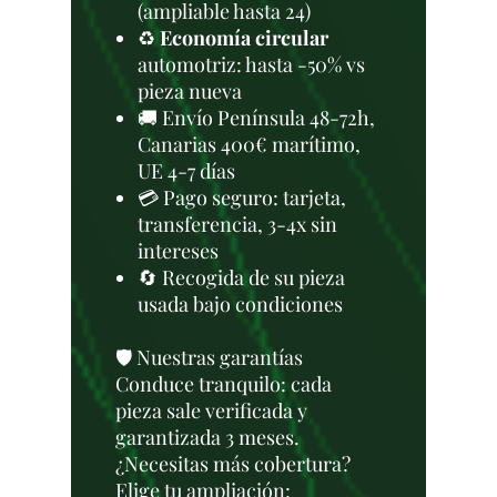
(ampliable hasta 24)
♻️
Economía circular
automotriz: hasta -50% vs
pieza nueva
🚚 Envío Península 48-72h,
Canarias 400€ marítimo,
UE 4-7 días
💳 Pago seguro: tarjeta,
transferencia, 3-4x sin
intereses
🔄 Recogida de su pieza
usada bajo condiciones
🛡️ Nuestras garantías
Conduce tranquilo: cada
pieza sale verificada y
garantizada 3 meses.
¿Necesitas más cobertura?
Elige tu ampliación: