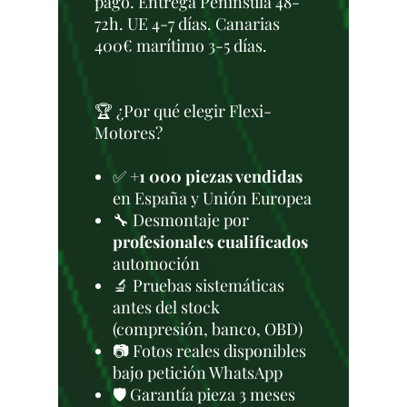
pago. Entrega Península 48-
72h. UE 4-7 días. Canarias
400€ marítimo 3-5 días.
🏆 ¿Por qué elegir Flexi-
Motores?
✅
+1 000 piezas vendidas
en España y Unión Europea
🔧 Desmontaje por
profesionales cualificados
automoción
🔬 Pruebas sistemáticas
antes del stock
(compresión, banco, OBD)
📷 Fotos reales disponibles
bajo petición WhatsApp
🛡️ Garantía pieza 3 meses