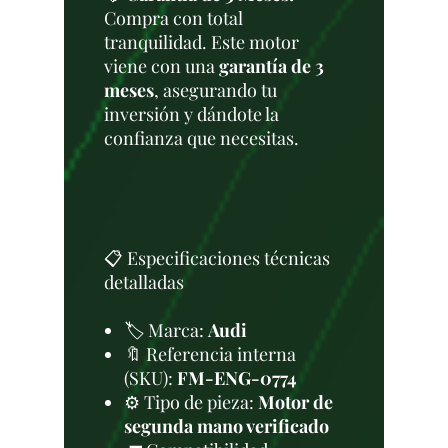
Compra con total
tranquilidad. Este motor
viene con una
garantía de 3
meses
, asegurando tu
inversión y dándote la
confianza que necesitas.
📋 Especificaciones técnicas
detalladas
🏷️ Marca:
Audi
🔖 Referencia interna
(SKU):
FM-ENG-0774
⚙️ Tipo de pieza:
Motor de
segunda mano verificado