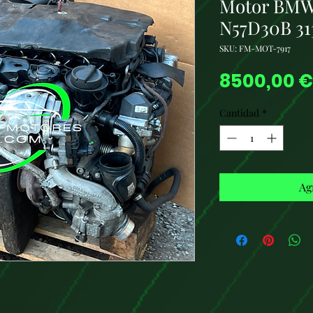
Motor BMW 
N57D30B 31
SKU: FM-MOT-7917
8500,00 €
Cantidad
*
Ag