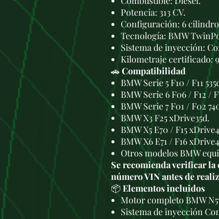
Combustible: Diésel.
Potencia: 313 CV.
Configuración: 6 cilindro
Tecnología: BMW TwinPo
Sistema de inyección: C
Kilometraje certificado:
🚗
Compatibilidad
BMW Serie 5 F10 / F11 535
BMW Serie 6 F06 / F12 / F
BMW Serie 7 F01 / F02 74
BMW X3 F25 xDrive35d.
BMW X5 E70 / F15 xDrive
BMW X6 E71 / F16 xDrive
Otros modelos BMW equi
Se recomienda verificar la
número VIN antes de realiz
📦
Elementos incluidos
Motor completo BMW N5
Sistema de inyección Co