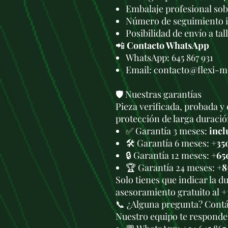
Embalaje profesional sob
Número de seguimiento i
Posibilidad de envío a tal
📲
Contacto WhatsApp
WhatsApp: 645 867 931
Email: contacto@flexi-
🛡️ Nuestras garantías
Pieza verificada, probada y 
protección de larga duració
✅ Garantía 3 meses:
incl
🛠️ Garantía 6 meses:
+35
🔒 Garantía 12 meses:
+65
🏆 Garantía 24 meses:
+8
Solo tienes que indicar la 
asesoramiento gratuito al +
📞 ¿Alguna pregunta? Cont
Nuestro equipo te responde 