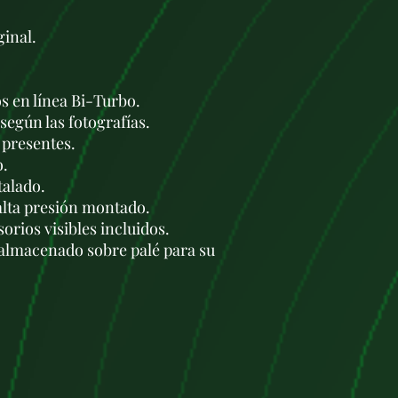
inal.
os en línea Bi-Turbo.
según las fotografías.
presentes.
o.
talado.
alta presión montado.
orios visibles incluidos.
lmacenado sobre palé para su