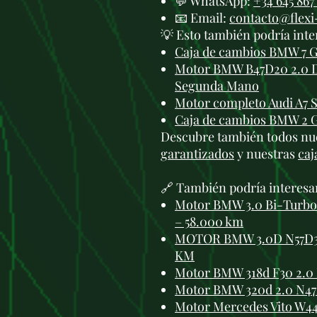
💬 WhatsApp:
+34 645 867
📧 Email:
contacto@flex
💡 Esto también podría inte
Caja de cambios BMW 7 G
Motor BMW B47D20 2.0 D
Segunda Mano
Motor completo Audi A7 
Caja de cambios BMW 2 G
Descubre también todos nu
garantizados
y nuestras
caj
🔗 También podría interesa
Motor BMW 3.0 Bi-Turbo 
– 58.000 km
MOTOR BMW 3.0D N57D30A 
KM
Motor BMW 318d F30 2.
Motor BMW 320d 2.0 N4
Motor Mercedes Vito W44