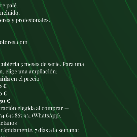
re palé.
ncluido.
leres y profesionales.
motores.com
cubierta 3 meses de serie. Para una
n, elige una ampliación:
uida
en el precio
0 €
0 €
50 €
duración elegida al comprar —
34 645 867 931 (WhatsApp).
áctanos
rápidamente, 7 días a la semana: