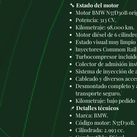
🔧
Estado del motor
Motor BMW N57D30B orig
Potencia: 313 CV.
Kilometraje: 98.000 km.
Motor diésel de 6 cilindr
Estado visual muy limpio 
Inyectores Common Rail 
Turbocompresor incluid
Colector de admisión ins
Sistema de inyección de 
Cableado y diversos acces
Desmontado completo y a
transporte seguro.
Kilometraje: bajo pedido
📌
Detalles técnicos
Marca: BMW.
Código motor: N57D30B.
Cilindrada: 2.993 cc.