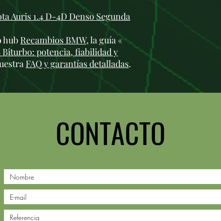
ta Auris 1.4 D-4D Denso Segunda
ro hub
Recambios BMW
, la guía «
iturbo: potencia, fiabilidad y
nuestra
FAQ y garantías detalladas
.
CONTACTO