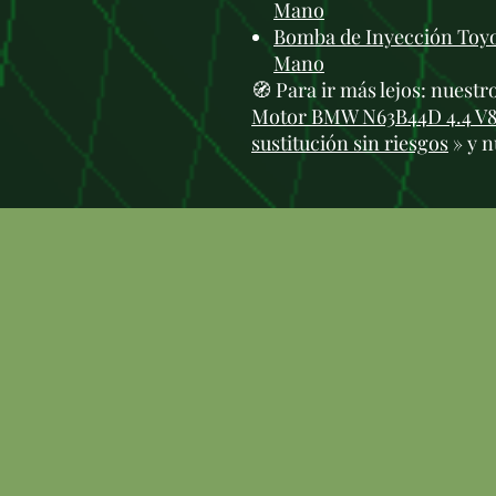
Mano
Bomba de Inyección Toyo
Mano
🧭 Para ir más lejos: nuest
Motor BMW N63B44D 4.4 V8 B
sustitución sin riesgos
» y 