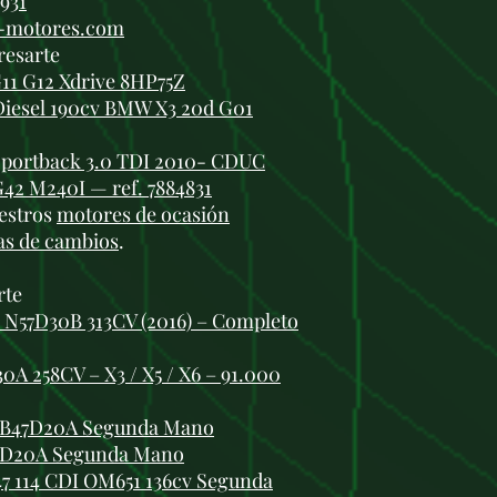
 931
i-motores.com
resarte
11 G12 Xdrive 8HP75Z
iesel 190cv BMW X3 20d G01
Sportback 3.0 TDI 2010- CDUC
42 M240I — ref. 7884831
estros
motores de ocasión
as de cambios
.
rte
N57D30B 313CV (2016) – Completo
258CV – X3 / X5 / X6 – 91.000
0 B47D20A Segunda Mano
7D20A Segunda Mano
7 114 CDI OM651 136cv Segunda