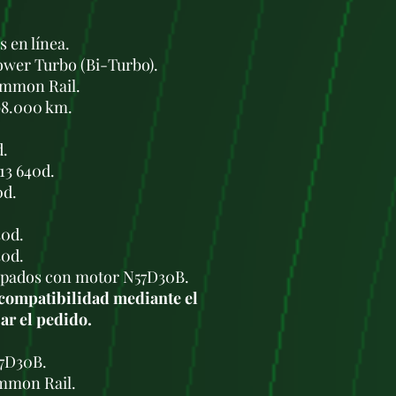
s en línea.
wer Turbo (Bi-Turbo).
ommon Rail.
 98.000 km.
d.
13 640d.
0d.
40d.
40d.
pados con motor N57D30B.
 compatibilidad mediante el
ar el pedido.
7D30B.
mmon Rail.