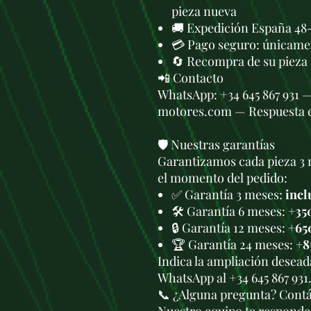
pieza nueva
🚚 Expedición España 48-
💳 Pago seguro: únicame
🔄 Recompra de su pieza
📲 Contacto
WhatsApp: +34 645 867 931 
motores.com — Respuesta 
🛡️ Nuestras garantías
Garantizamos cada pieza 3 
el momento del pedido:
✅ Garantía 3 meses:
incl
🛠️ Garantía 6 meses:
+35
🔒 Garantía 12 meses:
+65
🏆 Garantía 24 meses:
+8
Indica la ampliación deseada
WhatsApp al +34 645 867 931
📞 ¿Alguna pregunta? Cont