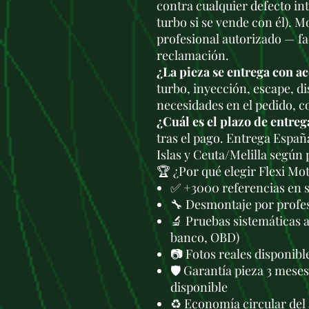
contra cualquier defecto in
turbo si se vende con él). M
profesional autorizado — fa
reclamación.
¿La pieza se entrega con a
turbo, inyección, escape, di
necesidades en el pedido, c
¿Cuál es el plazo de entreg
tras el pago. Entrega Españ
Islas y Ceuta/Melilla según
🏆 ¿Por qué elegir Flexi Mo
✅ +3000 referencias en 
🔧 Desmontaje por profes
🔬 Pruebas sistemáticas 
banco, OBD)
📷 Fotos reales disponib
🛡️ Garantía pieza 3 mese
disponible
♻️ Economía circular del 