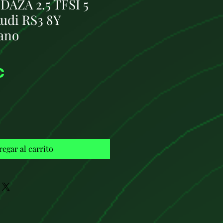
DAZA 2.5 TFSI 5
Audi RS3 8Y
ano
Precio
€
regar al carrito