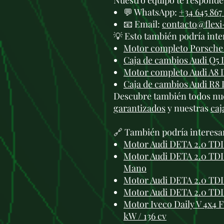
Nuestro equipo te responde 
💬 WhatsApp:
+34 645 867
📧 Email:
contacto@flex
💡 Esto también podría inte
Motor completo Porsche 
Caja de cambios Audi Q5 
Motor completo Audi A8 
Caja de cambios Audi R8 
Descubre también todos nu
garantizados
y nuestras
caj
🔗 También podría interesa
Motor Audi DETA 2.0 TDI
Motor Audi DETA 2.0 TDI 
Mano
Motor Audi DETA 2.0 TDI
Motor Audi DETA 2.0 TDI
Motor Iveco Daily V 4x4 
kW / 136 cv