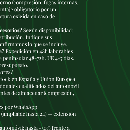
terno (compresión, fugas internas,
ontaje obligatorio por un
ctura exigida en caso de
ccesorios?
Según disponibilidad:
stribución. Indique sus
onfirmamos lo que se incluye.
a?
Expedición en 48h laborables
a peninsular 48-72h. UE 4-7 días.
 presupuesto.
tores?
stock en España y Unión Europea
ionales cualificados del automóvil
antes de almacenar (compresión,
les por WhatsApp
s (ampliable hasta 24) — extensión
automóvil: hasta -50% frente a