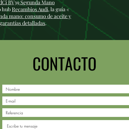
5 dCi BV39 Segunda Mano
ro hub
Recambios Audi
, la guía «
unda mano: consumo de aceite y
garantías detalladas
.
CONTACTO