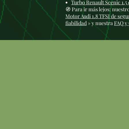
Turbo Renault Scenic 1.
🧭 Para ir más lejos: nuest
Motor Audi 1.8 TFSI de seg
fiabilidad
» y nuestra
FAQ y 