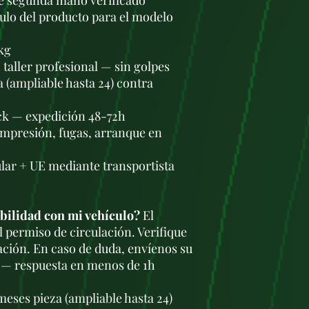
de segunda mano verificado
tulo del producto para el modelo
kg
taller profesional — sin golpes
a (ampliable hasta 24) contra
ock — expedición 48-72h
ompresión, fugas, arranque en
lar + UE mediante transportista
bilidad con mi vehículo?
El
l permiso de circulación. Verifique
ación. En caso de duda, envíenos su
 — respuesta en menos de 1h
meses pieza (ampliable hasta 24)