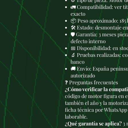
⚙️ Tipo de pieza: Motor 
🚛 Compatibilidad: ver tí
exacto
📦 Peso aproximado: 185 
🛠 Estado: desmontaje en 
🛡️ Garantía: 3 meses piez
defecto interno
📅 Disponibilidad: en st
🔬 Pruebas realizadas: c
banco
🚚 Envío: España peninsu
autorizado
❓ Preguntas frecuentes
¿Cómo verificar la compati
código de motor figura en e
también el año y la motoriz
ficha técnica por WhatsApp
laborable.
¿Qué garantía se aplica?
3 