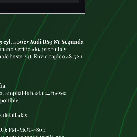
5 cyl. 400cv Audi RS3 8Y Segunda
ano verificado, probado y
ble hasta 24). Envío rápido 48-72h
aña
a, ampliable hasta 24 meses
sponible
s detalladas
(SKU): FM-MOT-7800