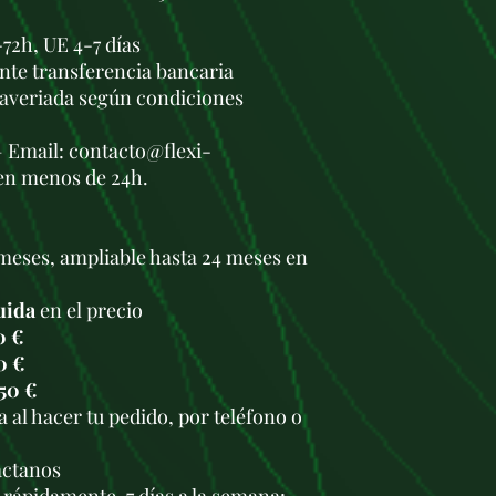
72h, UE 4-7 días
nte transferencia bancaria
 averiada según condiciones
— Email: contacto@flexi-
en menos de 24h.
meses, ampliable hasta 24 meses en
uida
en el precio
0 €
0 €
50 €
 al hacer tu pedido, por teléfono o
.
áctanos