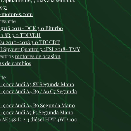
rápidamente, 7 días a la semana:
 931
i-motores.com
resarte
911S 2011- DCK 3.0 Biturbo
I 1 8R 3.0 TDI VDH
D4 2010-2018 3.0 TDI CDT
II Spyder Quattro 5.2FSI 2018- TMY
estros
motores de ocasión
as de cambios
.
rte
 190cv Audi A3 8Y Segunda Mano
190cv Audi A4 B9 / A6 C7 Segunda
 190cv Audi A4 B9 Segunda Mano
 190cv Audi A5 F5 Segunda Mano
F1AE3481D 2.3 diésel HPT 4WD 100