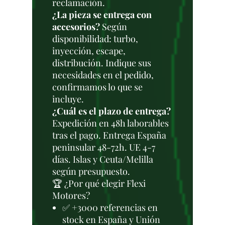
reclamación.
¿La pieza se entrega con
accesorios?
Según
disponibilidad: turbo,
inyección, escape,
distribución. Indique sus
necesidades en el pedido,
confirmamos lo que se
incluye.
¿Cuál es el plazo de entrega?
Expedición en 48h laborables
tras el pago. Entrega España
peninsular 48-72h. UE 4-7
días. Islas y Ceuta/Melilla
según presupuesto.
🏆 ¿Por qué elegir Flexi
Motores?
✅ +3000 referencias en
stock en España y Unión