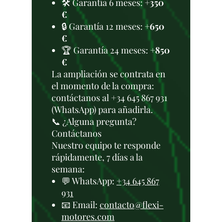
🛠️ Garantía 6 meses:
+350
€
🔒 Garantía 12 meses:
+650
€
🏆 Garantía 24 meses:
+850
€
La ampliación se contrata en
el momento de la compra:
contáctanos al +34 645 867 931
(WhatsApp) para añadirla.
📞 ¿Alguna pregunta?
Contáctanos
Nuestro equipo te responde
rápidamente, 7 días a la
semana:
💬 WhatsApp:
+34 645 867
931
📧 Email:
contacto@flexi-
motores.com