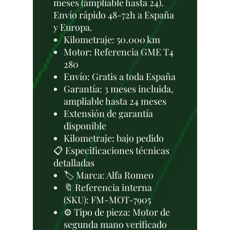
meses (ampliable hasta 24).
Envío rápido 48-72h a España
y Europa.
Kilometraje: 50.000 km
Motor: Referencia GME T4
280
Envío: Gratis a toda España
Garantía: 3 meses incluida,
ampliable hasta 24 meses
Extensión de garantía
disponible
Kilometraje: bajo pedido
📋 Especificaciones técnicas
detalladas
🏷️ Marca: Alfa Romeo
🔖 Referencia interna
(SKU): FM-MOT-7905
⚙️ Tipo de pieza: Motor de
segunda mano verificado