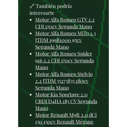
🔗 También podría
interesarte
Motor Alfa Romeo GTV 2.2
CDI 170cv Segunda Mano
Motor Alfa Romeo MiTo 1.3
JTDM 199B1000 95cv
Segunda Mano
Motor Alfa Romeo Spider
916 2.2 CDI 170cv Segunda
Mano
Motor Alfa Romeo Stelvio
2.2 JTDM 55273835 180cv
Segunda Mano
Motor Kia Sportage 2.0
CRDi D4HA 185 CV Segunda
Mano
Motor Renault M9R 2.0 dCi
150 150cv Renault Mégane