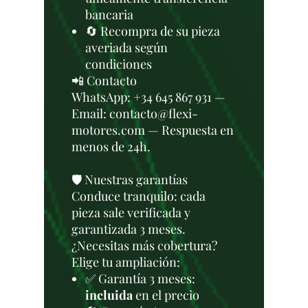
bancaria
🔄 Recompra de su pieza
averiada según
condiciones
📲 Contacto
WhatsApp: +34 645 867 931 —
Email: contacto@flexi-
motores.com — Respuesta en
menos de 24h.
🛡️ Nuestras garantías
Conduce tranquilo: cada
pieza sale verificada y
garantizada 3 meses.
¿Necesitas más cobertura?
Elige tu ampliación:
✅ Garantía 3 meses:
incluida
en el precio