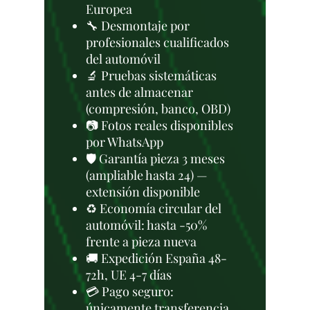
Europea
🔧 Desmontaje por
profesionales cualificados
del automóvil
🔬 Pruebas sistemáticas
antes de almacenar
(compresión, banco, OBD)
📷 Fotos reales disponibles
por WhatsApp
🛡️ Garantía pieza 3 meses
(ampliable hasta 24) —
extensión disponible
♻️ Economía circular del
automóvil: hasta -50%
frente a pieza nueva
🚚 Expedición España 48-
72h, UE 4-7 días
💳 Pago seguro:
únicamente transferencia