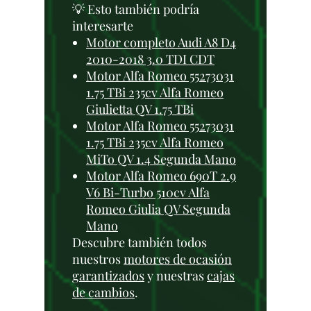
💡 Esto también podría
interesarte
Motor completo Audi A8 D4
2010-2018 3.0 TDI CDT
Motor Alfa Romeo 55273031
1.75 TBi 235cv Alfa Romeo
Giulietta QV 1.75 TBi
Motor Alfa Romeo 55273031
1.75 TBi 235cv Alfa Romeo
MiTo QV 1.4 Segunda Mano
Motor Alfa Romeo 690T 2.9
V6 Bi-Turbo 510cv Alfa
Romeo Giulia QV Segunda
Mano
Descubre también todos
nuestros
motores de ocasión
garantizados
y nuestras
cajas
de cambios
.