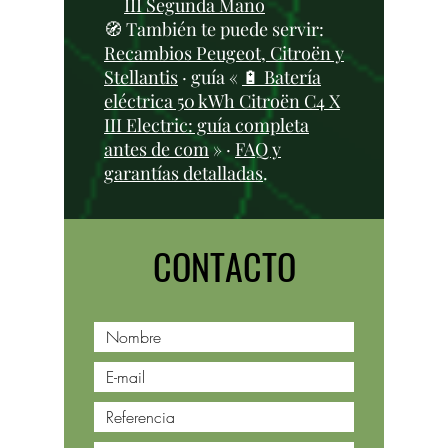
III Segunda Mano
🧭 También te puede servir:
Recambios Peugeot, Citroën y
Stellantis
· guía «
🔋 Batería
eléctrica 50 kWh Citroën C4 X
III Electric: guía completa
antes de com
» ·
FAQ y
garantías detalladas
.
CONTACTO