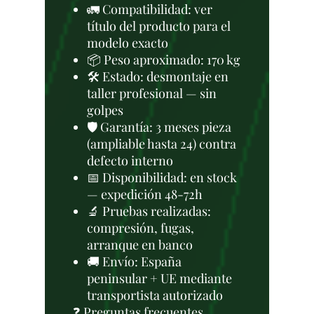
🚛 Compatibilidad: ver
título del producto para el
modelo exacto
📦 Peso aproximado: 170 kg
🛠 Estado: desmontaje en
taller profesional — sin
golpes
🛡️ Garantía: 3 meses pieza
(ampliable hasta 24) contra
defecto interno
📅 Disponibilidad: en stock
— expedición 48-72h
🔬 Pruebas realizadas:
compresión, fugas,
arranque en banco
🚚 Envío: España
peninsular + UE mediante
transportista autorizado
❓ Preguntas frecuentes