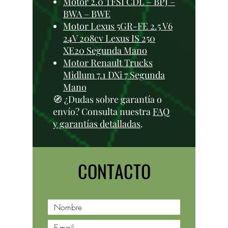
Motor 2.0 TFSI CDL – BPJ –
BWA – BWE
Motor Lexus 5GR-FE 2.5 V6
24V 208cv Lexus IS 250
XE20 Segunda Mano
Motor Renault Trucks
Midlum 7.1 DXi 7 Segunda
Mano
🧭 ¿Dudas sobre garantía o
envío? Consulta nuestra
FAQ
y garantías detalladas
.
CONTACTO