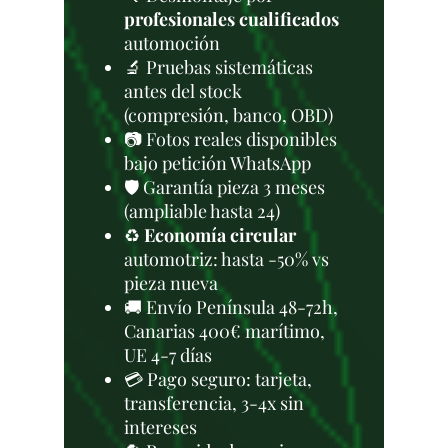
profesionales cualificados
automoción
🔬 Pruebas sistemáticas
antes del stock
(compresión, banco, OBD)
📷 Fotos reales disponibles
bajo petición WhatsApp
🛡️ Garantía pieza 3 meses
(ampliable hasta 24)
♻️
Economía circular
automotriz: hasta -50% vs
pieza nueva
🚚 Envío Península 48-72h,
Canarias 400€ marítimo,
UE 4-7 días
💳 Pago seguro: tarjeta,
transferencia, 3-4x sin
intereses