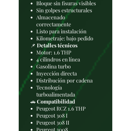
Bloque sin fisuras visibles
Sin golpes estructurales
Almacenado
correctamente
Listo para instalación
Kilometraje: bajo pedido
📌
Detalles técnicos
Motor: 1.6 THP
4 cilindros en línea
Gasolina turbo
Inyección directa
Distribución por cadena
Tecnología
turboalimentada
🚗
Compatibilidad
Peugeot RCZ 1.6 THP
Peugeot 308 I
Peugeot 308 II
Peugeot 3008