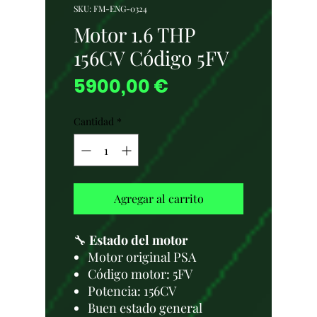
SKU: FM-ENG-0324
Motor 1.6 THP
156CV Código 5FV
Precio
5900,00 €
Cantidad
*
Agregar al carrito
🔧
Estado del motor
Motor original PSA
Código motor: 5FV
Potencia: 156CV
Buen estado general