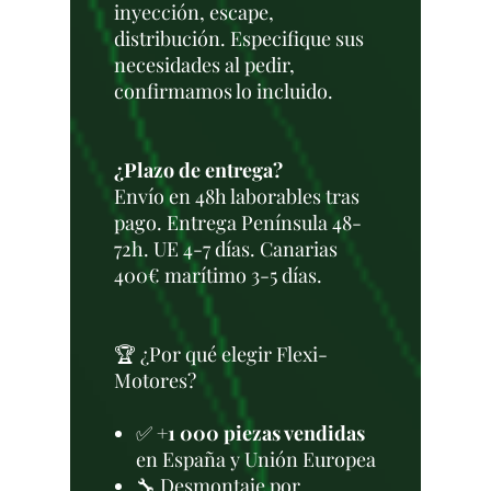
inyección, escape,
distribución. Especifique sus
necesidades al pedir,
confirmamos lo incluido.
¿Plazo de entrega?
Envío en 48h laborables tras
pago. Entrega Península 48-
72h. UE 4-7 días. Canarias
400€ marítimo 3-5 días.
🏆 ¿Por qué elegir Flexi-
Motores?
✅
+1 000 piezas vendidas
en España y Unión Europea
🔧 Desmontaje por