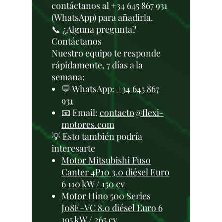
contáctanos al +34 645 867 931
(WhatsApp) para añadirla.
📞 ¿Alguna pregunta?
Contáctanos
Nuestro equipo te responde
rápidamente, 7 días a la
semana:
💬 WhatsApp:
+34 645 867
931
📧 Email:
contacto@flexi-
motores.com
💡 Esto también podría
interesarte
Motor Mitsubishi Fuso
Canter 4P10 3.0 diésel Euro
6 110 kW / 150 cv
Motor Hino 500 Series
J08E-VC 8.0 diésel Euro 6
195 kW / 265 cv