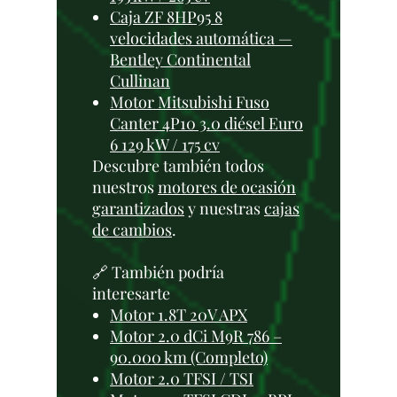
Caja ZF 8HP95 8
velocidades automática —
Bentley Continental
Cullinan
Motor Mitsubishi Fuso
Canter 4P10 3.0 diésel Euro
6 129 kW / 175 cv
Descubre también todos
nuestros
motores de ocasión
garantizados
y nuestras
cajas
de cambios
.
🔗 También podría
interesarte
Motor 1.8T 20V APX
Motor 2.0 dCi M9R 786 –
90.000 km (Completo)
Motor 2.0 TFSI / TSI