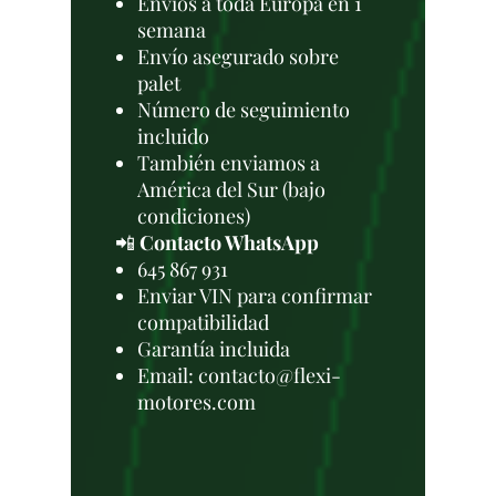
Envíos a toda Europa en 1
semana
Envío asegurado sobre
palet
Número de seguimiento
incluido
También enviamos a
América del Sur (bajo
condiciones)
📲
Contacto WhatsApp
645 867 931
Enviar VIN para confirmar
compatibilidad
Garantía incluida
Email: contacto@flexi-
motores.com