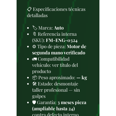
📋 Especificaciones técnicas
detalladas
🏷️ Marca:
Auto
🔖 Referencia interna
(SKU):
FM-ENG-0324
⚙️ Tipo de pieza:
Motor de
segunda mano verificado
🚛 Compatibilidad
vehículo: ver título del
producto
📦 Peso aproximado:
— kg
🛠 Estado: desmontaje
taller profesional — sin
golpes
🛡️ Garantía:
3 meses pieza
(ampliable hasta 24)
contra defecto interno