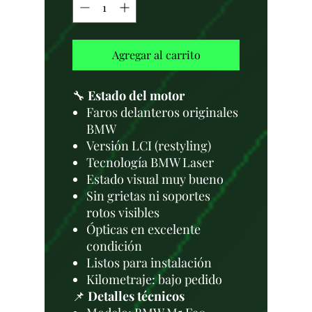
Agregar al carrito
🔧
Estado del motor
Faros delanteros originales
BMW
Versión LCI (restyling)
Tecnología BMW Laser
Estado visual muy bueno
Sin grietas ni soportes
rotos visibles
Ópticas en excelente
condición
Listos para instalación
Kilometraje: bajo pedido
📌
Detalles técnicos