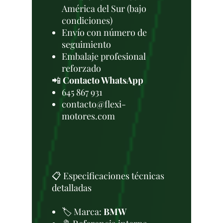
América del Sur (bajo
condiciones)
Envío con número de
seguimiento
Embalaje profesional
reforzado
📲
Contacto WhatsApp
645 867 931
contacto@flexi-
motores.com
📋 Especificaciones técnicas
detalladas
🏷️ Marca:
BMW