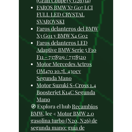
(Gran Coupé) y G26 (i4)
FAROS BMW X7 G07 LCI
FULL LED CRYSTAL
SVAROVSKI
Faros delanteros del BMW
X3 G01 y BMW X4 G02
Faros delanteros LED
Adaptive BMW Serie 5 F10
F11 - 7378519 / 7378520
Motor Mercedes Actros
OM470 10.7L 430cv
Segunda Mano
Motor Suzuki S-Cross 1.4
Boosterjet K14C Segunda
Mano
🧭 Explora el hub
Recambios
BMW
, lee «
Motor BMW 2.0
gasolina turbo (N20, N26) de
segunda mano: guía de