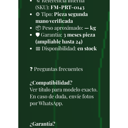
🔖 Referencia interna
(SKU):
FM-PRT-0143
⚙️ Tipo:
Pieza segunda
mano verificada
📦 Peso aproximado:
— kg
🛡️ Garantía:
3 meses pieza
(ampliable hasta 24)
📅 Disponibilidad:
en stock
❓ Preguntas frecuentes
¿Compatibilidad?
Ver título para modelo exacto.
En caso de duda, envíe fotos
por WhatsApp.
¿Garantía?