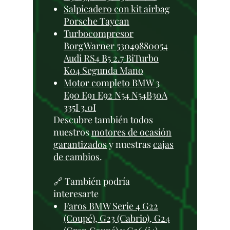
Salpicadero con kit airbag
Porsche Taycan
Turbocompresor
BorgWarner 53049880054
Audi RS4 B5 2.7 BiTurbo
K04 Segunda Mano
Motor completo BMW 3
E90 E91 E92 N54 N54B30A
335I 3.0I
Descubre también todos
nuestros
motores de ocasión
garantizados
y nuestras
cajas
de cambios
.
🔗 También podría
interesarte
Faros BMW Serie 4 G22
(Coupé), G23 (Cabrio), G24