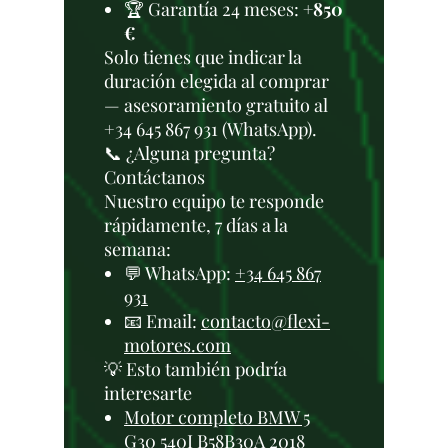
🏆 Garantía 24 meses:
+850
€
Solo tienes que indicar la
duración elegida al comprar
— asesoramiento gratuito al
+34 645 867 931 (WhatsApp).
📞 ¿Alguna pregunta?
Contáctanos
Nuestro equipo te responde
rápidamente, 7 días a la
semana:
💬 WhatsApp:
+34 645 867
931
📧 Email:
contacto@flexi-
motores.com
💡 Esto también podría
interesarte
Motor completo BMW 5
G30 540I B58B30A 2018