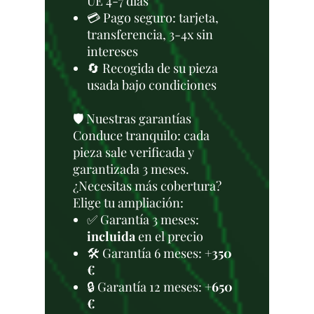
UE 4-7 días
💳 Pago seguro: tarjeta,
transferencia, 3-4x sin
intereses
🔄 Recogida de su pieza
usada bajo condiciones
🛡️ Nuestras garantías
Conduce tranquilo: cada
pieza sale verificada y
garantizada 3 meses.
¿Necesitas más cobertura?
Elige tu ampliación:
✅ Garantía 3 meses:
incluida
en el precio
🛠️ Garantía 6 meses:
+350
€
🔒 Garantía 12 meses:
+650
€