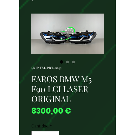
SKU: FM-PRT-0143
FAROS BMW M5
F90 LCI LASER
ORIGINAL
Precio
8300,00 €
Cantidad
*