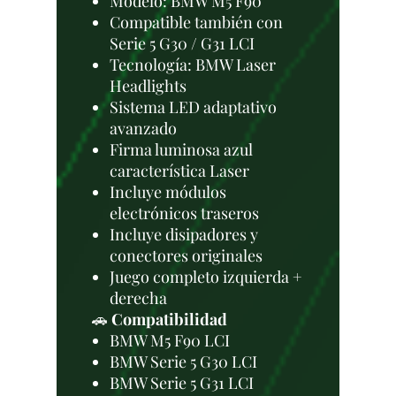
Modelo: BMW M5 F90
Compatible también con
Serie 5 G30 / G31 LCI
Tecnología: BMW Laser
Headlights
Sistema LED adaptativo
avanzado
Firma luminosa azul
característica Laser
Incluye módulos
electrónicos traseros
Incluye disipadores y
conectores originales
Juego completo izquierda +
derecha
🚗
Compatibilidad
BMW M5 F90 LCI
BMW Serie 5 G30 LCI
BMW Serie 5 G31 LCI