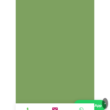
×
💬
WhatsApp