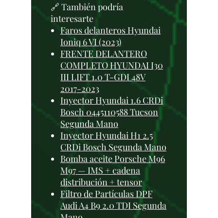
🔗 También podría
interesarte
Faros delanteros Hyundai
Ioniq 6 VI (2023)
FRENTE DELANTERO
COMPLETO HYUNDAI I30
III LIFT 1.0 T-GDI 48V
2017-2023
Inyector Hyundai 1.6 CRDi
Bosch 0445110588 Tucson
Segunda Mano
Inyector Hyundai H1 2.5
CRDi Bosch Segunda Mano
Bomba aceite Porsche M96
M97 — IMS + cadena
distribución + tensor
Filtro de Partículas DPF
Audi A4 B9 2.0 TDI Segunda
Mano