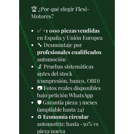
🏆 ¿Por qué elegir Flexi-
Motores?
✅
+1 000 piezas vendidas
en España y Unión Europea
🔧 Desmontaje por
profesionales cualificados
automoción
🔬 Pruebas sistemáticas
antes del stock
(compresión, banco, OBD)
📷 Fotos reales disponibles
bajo petición WhatsApp
🛡️ Garantía pieza 3 meses
(ampliable hasta 24)
♻️
Economía circular
automotriz: hasta -50% vs
pieza nueva