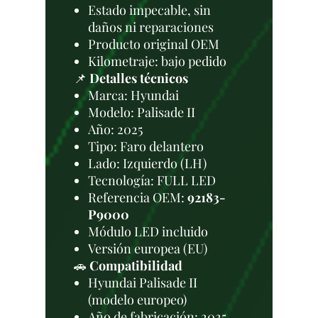
Estado impecable, sin
daños ni reparaciones
Producto original OEM
Kilometraje: bajo pedido
📌
Detalles técnicos
Marca: Hyundai
Modelo: Palisade II
Año: 2025
Tipo: Faro delantero
Lado: Izquierdo (LH)
Tecnología: FULL LED
Referencia OEM:
92183-
P9000
Módulo LED incluido
Versión europea (EU)
🚗
Compatibilidad
Hyundai Palisade II
(modelo europeo)
Año de fabricación: 2025