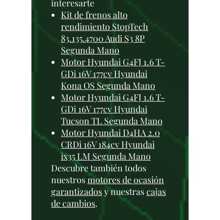
interesarte
Kit de frenos alto
rendimiento StopTech
83.135.4700 Audi S3 8P
Segunda Mano
Motor Hyundai G4FJ 1.6 T-
GDi 16V 177cv Hyundai
Kona OS Segunda Mano
Motor Hyundai G4FJ 1.6 T-
GDi 16V 177cv Hyundai
Tucson TL Segunda Mano
Motor Hyundai D4HA 2.0
CRDi 16V 184cv Hyundai
ix35 LM Segunda Mano
Descubre también todos
nuestros
motores de ocasión
garantizados
y nuestras
cajas
de cambios
.