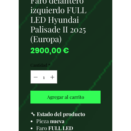
Faro delantero
izquierdo FULL
LED Hyundai
Palisade II 2025
(Europa)
Precio
2900,00 €
Cantidad
*
Agregar al carrito
🔧
Estado del producto
Pieza
nueva
Faro
FULL LED