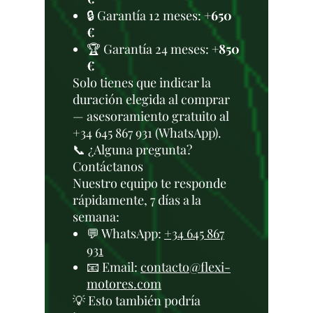
🔒 Garantía 12 meses:
+650
€
🏆 Garantía 24 meses:
+850
€
Solo tienes que indicar la
duración elegida al comprar
— asesoramiento gratuito al
+34 645 867 931 (WhatsApp).
📞 ¿Alguna pregunta?
Contáctanos
Nuestro equipo te responde
rápidamente, 7 días a la
semana:
💬 WhatsApp:
+34 645 867
931
📧 Email:
contacto@flexi-
motores.com
💡 Esto también podría