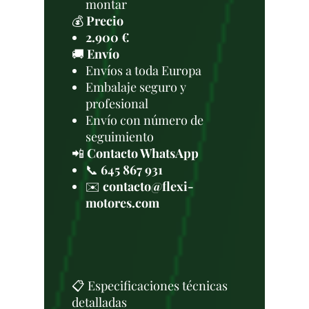
montar
💰
Precio
2.900 €
🚚
Envío
Envíos a toda Europa
Embalaje seguro y
profesional
Envío con número de
seguimiento
📲
Contacto WhatsApp
📞
645 867 931
✉️
contacto@flexi-
motores.com
📋 Especificaciones técnicas
detalladas