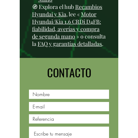
🧭 Explora el hub
Recambios
Hyundai y Kia
, lee «
Motor
Hyundai/Kia 1.6 CRDi D4FB:
fiabilidad, averías y compra
de segunda mano
» o consulta
la
FAQ y garantías detalladas
.
CONTACTO