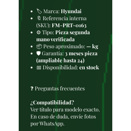
🏷️ Marca:
Hyundai
🔖 Referencia interna
(SKU):
FM-PRT-0163
⚙️ Tipo:
Pieza segunda
mano verificada
📦 Peso aproximado:
— kg
🛡️ Garantía:
3 meses pieza
(ampliable hasta 24)
📅 Disponibilidad:
en stock
❓ Preguntas frecuentes
¿Compatibilidad?
Ver título para modelo exacto.
En caso de duda, envíe fotos
por WhatsApp.