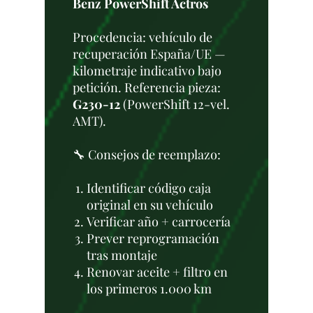
Benz PowerShift Actros
Procedencia: vehículo de
recuperación España/UE —
kilometraje indicativo bajo
petición. Referencia pieza:
G230-12
(PowerShift 12-vel.
AMT).
🔧 Consejos de reemplazo:
Identificar código caja
original en su vehículo
Verificar año + carrocería
Prever reprogramación
tras montaje
Renovar aceite + filtro en
los primeros 1.000 km