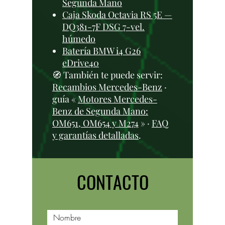
Segunda Mano
Caja Skoda Octavia RS 5E —
DQ381-7F DSG 7-vel.
húmedo
Batería BMW i4 G26
eDrive40
🧭 También te puede servir:
Recambios Mercedes-Benz
·
guía «
Motores Mercedes-
Benz de Segunda Mano:
OM651, OM654 y M274
» ·
FAQ
y garantías detalladas
.
CONTACTO