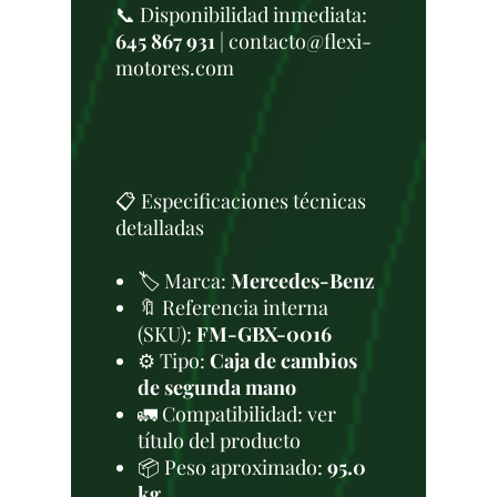
📞 Disponibilidad inmediata:
645 867 931
| contacto@flexi-
motores.com
📋 Especificaciones técnicas
detalladas
🏷️ Marca:
Mercedes-Benz
🔖 Referencia interna
(SKU):
FM-GBX-0016
⚙️ Tipo:
Caja de cambios
de segunda mano
🚛 Compatibilidad: ver
título del producto
📦 Peso aproximado:
95.0
kg