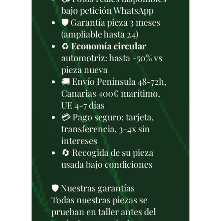
bajo petición WhatsApp
🛡️ Garantía pieza 3 meses
(ampliable hasta 24)
♻️
Economía circular
automotriz: hasta -50% vs
pieza nueva
🚚 Envío Península 48-72h,
Canarias 400€ marítimo,
UE 4-7 días
💳 Pago seguro: tarjeta,
transferencia, 3-4x sin
intereses
🔄 Recogida de su pieza
usada bajo condiciones
🛡️ Nuestras garantías
Todas nuestras piezas se
prueban en taller antes del