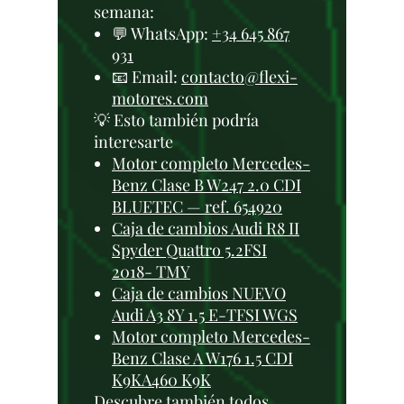
semana:
💬 WhatsApp:
+34 645 867
931
📧 Email:
contacto@flexi-
motores.com
💡 Esto también podría
interesarte
Motor completo Mercedes-
Benz Clase B W247 2.0 CDI
BLUETEC — ref. 654920
Caja de cambios Audi R8 II
Spyder Quattro 5.2FSI
2018- TMY
Caja de cambios NUEVO
Audi A3 8Y 1.5 E-TFSI WGS
Motor completo Mercedes-
Benz Clase A W176 1.5 CDI
K9KA460 K9K
Descubre también todos