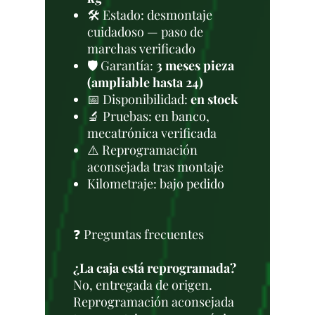
🛠 Estado: desmontaje
cuidadoso — paso de
marchas verificado
🛡️ Garantía:
3 meses pieza
(ampliable hasta 24)
📅 Disponibilidad:
en stock
🔬 Pruebas: en banco,
mecatrónica verificada
⚠️ Reprogramación
aconsejada tras montaje
Kilometraje: bajo pedido
❓ Preguntas frecuentes
¿La caja está reprogramada?
No, entregada de origen.
Reprogramación aconsejada