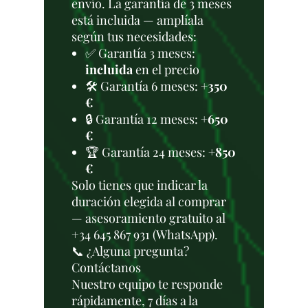
envío. La garantía de 3 meses
está incluida — amplíala
según tus necesidades:
✅ Garantía 3 meses:
incluida
en el precio
🛠️ Garantía 6 meses:
+350
€
🔒 Garantía 12 meses:
+650
€
🏆 Garantía 24 meses:
+850
€
Solo tienes que indicar la
duración elegida al comprar
— asesoramiento gratuito al
+34 645 867 931 (WhatsApp).
📞 ¿Alguna pregunta?
Contáctanos
Nuestro equipo te responde
rápidamente, 7 días a la