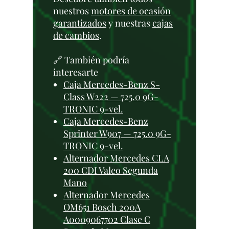
nuestros
motores de ocasión
garantizados
y nuestras
cajas
de cambios
.
🔗 También podría
interesarte
Caja Mercedes-Benz S-
Class W222 — 725.0 9G-
TRONIC 9-vel.
Caja Mercedes-Benz
Sprinter W907 — 725.0 9G-
TRONIC 9-vel.
Alternador Mercedes CLA
200 CDI Valeo Segunda
Mano
Alternador Mercedes
OM651 Bosch 200A
A0009067702 Clase C