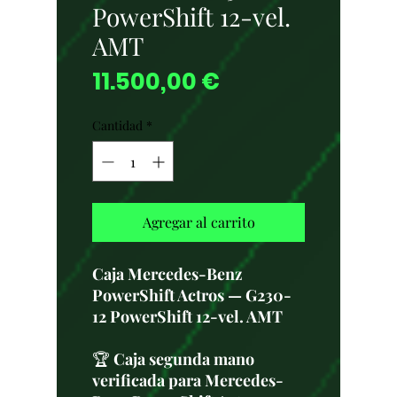
PowerShift 12-vel.
AMT
Precio
11.500,00 €
Cantidad
*
Agregar al carrito
Caja Mercedes-Benz
PowerShift Actros — G230-
12 PowerShift 12-vel. AMT
🏆
Caja segunda mano
verificada para Mercedes-