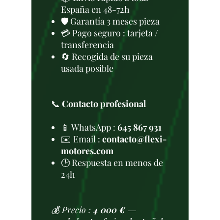
España en 48-72h
🛡️ Garantía 3 meses pieza
💳 Pago seguro : tarjeta /
transferencia
🔄 Recogida de su pieza
usada posible
📞
Contacto profesional
📱 WhatsApp :
645 867 931
✉️ Email :
contacto@flexi-
motores.com
🕒 Respuesta en menos de
24h
💰 Precio :
4 000 €
—