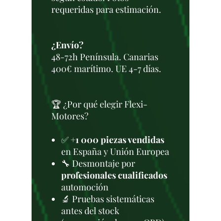
requeridas para estimación.
¿Envío?
48-72h Península. Canarias
400€ marítimo. UE 4-7 días.
🏆 ¿Por qué elegir Flexi-
Motores?
✅
+1 000 piezas vendidas
en España y Unión Europea
🔧 Desmontaje por
profesionales cualificados
automoción
🔬 Pruebas sistemáticas
antes del stock