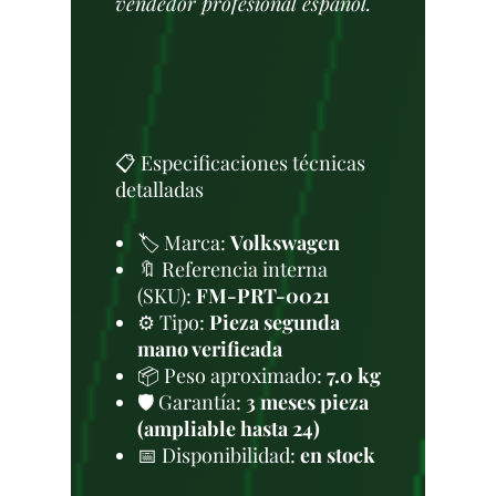
vendedor profesional español.
📋 Especificaciones técnicas
detalladas
🏷️ Marca:
Volkswagen
🔖 Referencia interna
(SKU):
FM-PRT-0021
⚙️ Tipo:
Pieza segunda
mano verificada
📦 Peso aproximado:
7.0 kg
🛡️ Garantía:
3 meses pieza
(ampliable hasta 24)
📅 Disponibilidad:
en stock