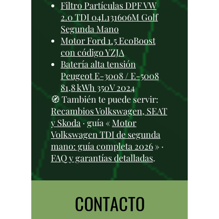
Filtro Partículas DPF VW
2.0 TDI 04L131606M Golf
Segunda Mano
Motor Ford 1.5 EcoBoost
con código YZJA
Batería alta tensión
Peugeot E-3008 / E-5008
81,8 kWh 350V 2024
🧭 También te puede servir:
Recambios Volkswagen, SEAT
y Skoda
· guía «
Motor
Volkswagen TDI de segunda
mano: guía completa 2026
» ·
FAQ y garantías detalladas
.
CONTACTO