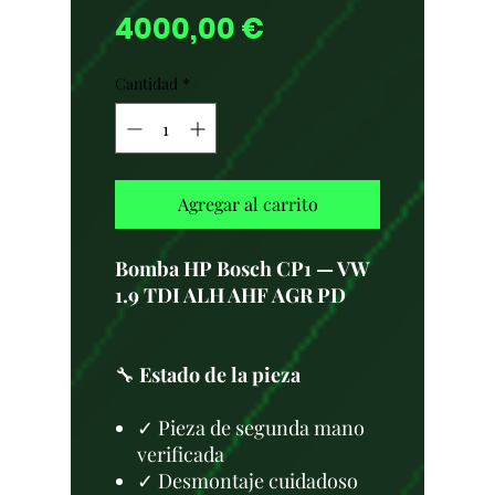
Precio
4000,00 €
Cantidad
*
Agregar al carrito
Bomba HP Bosch CP1 — VW
1.9 TDI ALH AHF AGR PD
🔧
Estado de la pieza
✓ Pieza de segunda mano
verificada
✓ Desmontaje cuidadoso