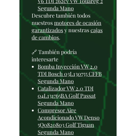
V6 TDI 262cv VW Touareg 2
Segunda Mano
Descubre también todos
nuestros
motores de ocasión
garantizados
y nuestras
cajas
de cambios
.
🔗 También podría
interesarte
Bomba Inyección VW 2.0
TDI Bosch 03L130755 CFFB
Segunda Mano
Catalizador VW 2.0 TDI
04L131765BA Golf Passat
Segunda Mano
Compresor Aire
Acondicionado VW Denso
5Q0820803 Golf Tiguan
Segunda Mano