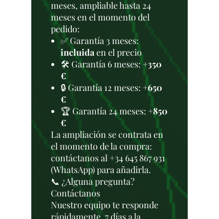
meses, ampliable hasta 24
meses en el momento del
pedido:
✅ Garantía 3 meses:
incluida
en el precio
🛠️ Garantía 6 meses:
+350
€
🔒 Garantía 12 meses:
+650
€
🏆 Garantía 24 meses:
+850
€
La ampliación se contrata en
el momento de la compra:
contáctanos al +34 645 867 931
(WhatsApp) para añadirla.
📞 ¿Alguna pregunta?
Contáctanos
Nuestro equipo te responde
rápidamente, 7 días a la