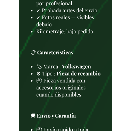
por profesional
✓ Probada antes del envío
✓ Fotos reales — visibles
debajo
Kilometraje: bajo pedido
📋
Características
🏷️ Marca :
Volkswagen
⚙️ Tipo :
Pieza de recambio
📦 Pieza vendida con
accesorios originales
cuando disponibles
🚚
Envío y Garantía
📦 Envío rápido a toda