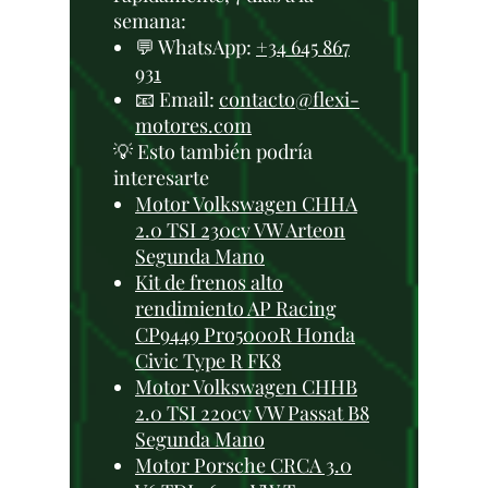
semana:
💬 WhatsApp:
+34 645 867
931
📧 Email:
contacto@flexi-
motores.com
💡 Esto también podría
interesarte
Motor Volkswagen CHHA
2.0 TSI 230cv VW Arteon
Segunda Mano
Kit de frenos alto
rendimiento AP Racing
CP9449 Pro5000R Honda
Civic Type R FK8
Motor Volkswagen CHHB
2.0 TSI 220cv VW Passat B8
Segunda Mano
Motor Porsche CRCA 3.0