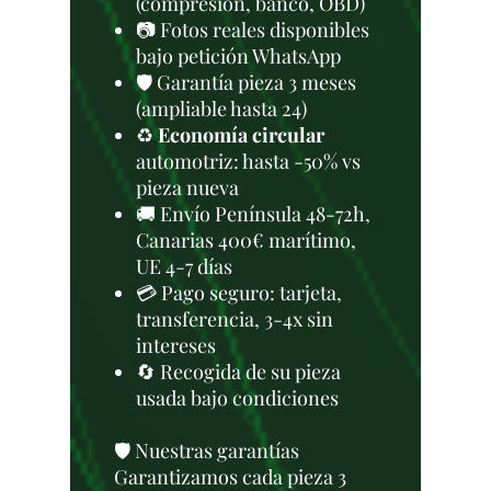
(compresión, banco, OBD)
📷 Fotos reales disponibles
bajo petición WhatsApp
🛡️ Garantía pieza 3 meses
(ampliable hasta 24)
♻️
Economía circular
automotriz: hasta -50% vs
pieza nueva
🚚 Envío Península 48-72h,
Canarias 400€ marítimo,
UE 4-7 días
💳 Pago seguro: tarjeta,
transferencia, 3-4x sin
intereses
🔄 Recogida de su pieza
usada bajo condiciones
🛡️ Nuestras garantías
Garantizamos cada pieza 3