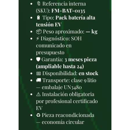
🔖 Referencia interna
(SKU):
FM-BAT-0135
🔋 Tipo:
Pack batería alta
tensión EV
📦 Peso aproximado:
— kg
⚡ Diagnóstico: SOH
comunicado en
presupuesto
🛡️ Garantía:
3 meses pieza
(ampliable hasta 24)
📅 Disponibilidad:
en stock
🚚 Transporte: clase 9 litio
— embalaje UN3480
⚠️ Instalación obligatoria
por profesional certificado
EV
♻️ Pieza reacondicionada
— economía circular