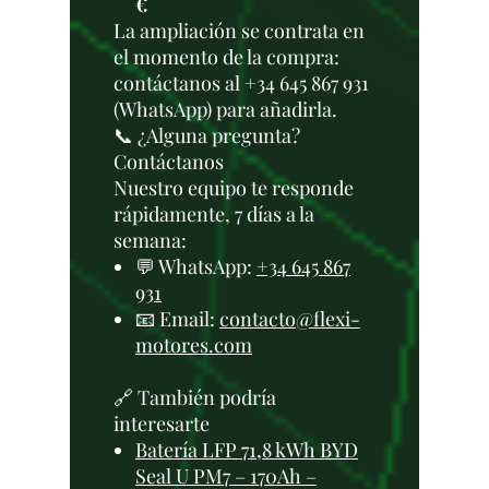
€
La ampliación se contrata en
el momento de la compra:
contáctanos al +34 645 867 931
(WhatsApp) para añadirla.
📞 ¿Alguna pregunta?
Contáctanos
Nuestro equipo te responde
rápidamente, 7 días a la
semana:
💬 WhatsApp:
+34 645 867
931
📧 Email:
contacto@flexi-
motores.com
🔗 También podría
interesarte
Batería LFP 71,8 kWh BYD
Seal U PM7 – 170Ah –