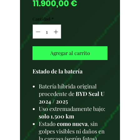
Precio
11.900,00 €
Cantidad
*
Agregar al carrito
Estado de la batería
Batería híbrida original
procedente de
BYD Seal U
2024 / 2025
Uso extremadamente bajo:
solo 1.500 km
Estado
como nueva
, sin
golpes visibles ni daños en
la carcasa (según fotos)