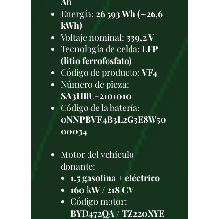
Ah
Energía:
26 593 Wh (~26,6
kWh)
Voltaje nominal:
339,2 V
Tecnología de celda:
LFP
(litio ferrofosfato)
Código de producto:
VF4
Número de pieza:
SA3HRU-2101010
Código de la batería:
0NNPBVF4B3L2G3E8W50
00034
Motor del vehículo
donante:
1.5 gasolina + eléctrico
160 kW / 218 CV
Código motor:
BYD472QA / TZ220XYE