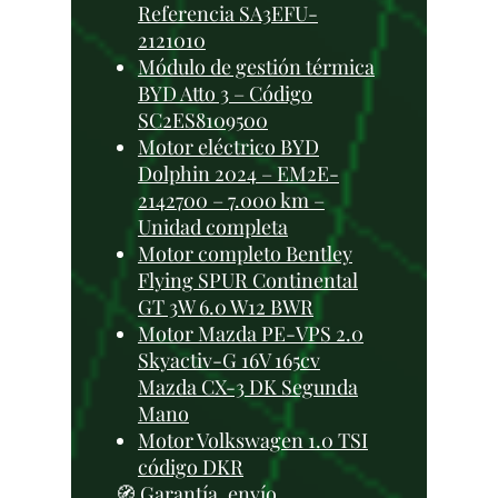
Referencia SA3EFU-
2121010
Módulo de gestión térmica
BYD Atto 3 – Código
SC2ES8109500
Motor eléctrico BYD
Dolphin 2024 – EM2E-
2142700 – 7.000 km –
Unidad completa
Motor completo Bentley
Flying SPUR Continental
GT 3W 6.0 W12 BWR
Motor Mazda PE-VPS 2.0
Skyactiv-G 16V 165cv
Mazda CX-3 DK Segunda
Mano
Motor Volkswagen 1.0 TSI
código DKR
🧭 Garantía, envío,