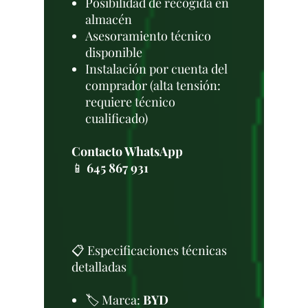
Posibilidad de recogida en
almacén
Asesoramiento técnico
disponible
Instalación por cuenta del
comprador (alta tensión:
requiere técnico
cualificado)
Contacto WhatsApp
📱
645 867 931
📋 Especificaciones técnicas
detalladas
🏷️ Marca:
BYD