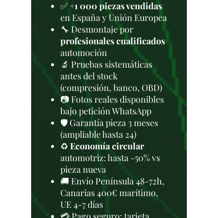
✅
+1 000 piezas vendidas
en España y Unión Europea
🔧 Desmontaje por
profesionales cualificados
automoción
🔬 Pruebas sistemáticas
antes del stock
(compresión, banco, OBD)
📷 Fotos reales disponibles
bajo petición WhatsApp
🛡️ Garantía pieza 3 meses
(ampliable hasta 24)
♻️
Economía circular
automotriz: hasta -50% vs
pieza nueva
🚚 Envío Península 48-72h,
Canarias 400€ marítimo,
UE 4-7 días
💳 Pago seguro: tarjeta,