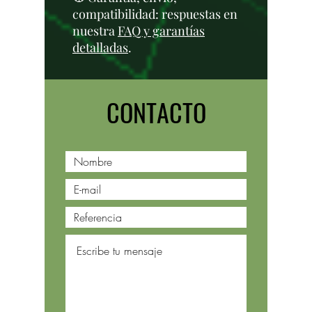
compatibilidad: respuestas en
nuestra
FAQ y garantías
detalladas
.
CONTACTO