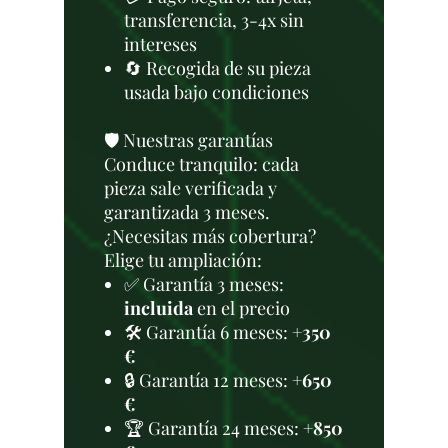
transferencia, 3-4x sin
intereses
🔄 Recogida de su pieza
usada bajo condiciones
🛡️ Nuestras garantías
Conduce tranquilo: cada
pieza sale verificada y
garantizada 3 meses.
¿Necesitas más cobertura?
Elige tu ampliación:
✅ Garantía 3 meses:
incluida
en el precio
🛠️ Garantía 6 meses:
+350
€
🔒 Garantía 12 meses:
+650
€
🏆 Garantía 24 meses:
+850