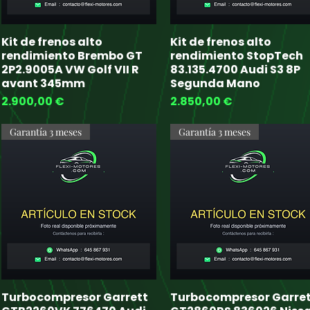
Kit de frenos alto
Kit de frenos alto
Quick View
Quick View
rendimiento Brembo GT
rendimiento StopTech
2P2.9005A VW Golf VII R
83.135.4700 Audi S3 8P
avant 345mm
Segunda Mano
Price
Price
2.900,00 €
2.850,00 €
Garantía 3 meses
Garantía 3 meses
Turbocompresor Garrett
Turbocompresor Garre
Quick View
Quick View