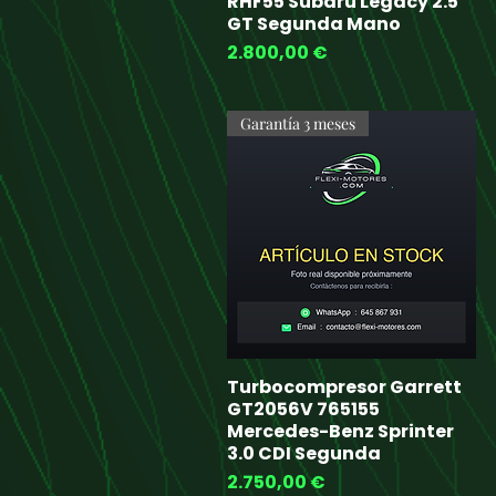
RHF55 Subaru Legacy 2.5
GT Segunda Mano
Price
2.800,00 €
Garantía 3 meses
Turbocompresor Garrett
Quick View
GT2056V 765155
Mercedes-Benz Sprinter
3.0 CDI Segunda
Price
2.750,00 €