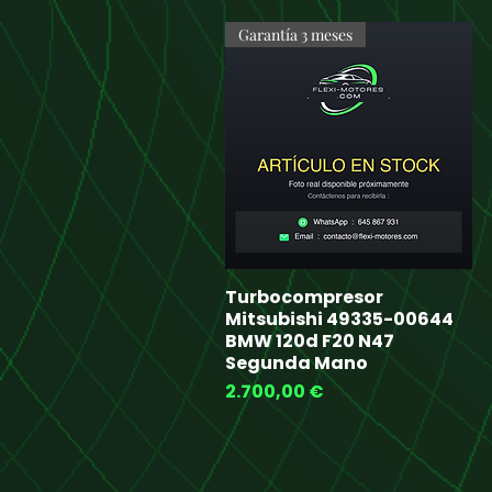
Garantía 3 meses
Turbocompresor
Quick View
Mitsubishi 49335-00644
BMW 120d F20 N47
Segunda Mano
Price
2.700,00 €