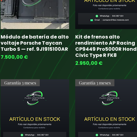
Módulo de batería de alto
Kit de frenos alto
Quick View
Quick View
voltaje Porsche Taycan
rendimiento AP Racing
Turbo S — ref. 9J1915100AR
CP9449 Pro5000R Hon
Civic Type R FK8
Price
7.500,00 €
Price
2.950,00 €
Garantía 3 meses
Garantía 3 meses