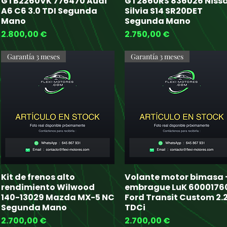
GTB2260VK 776470 Audi
GT2860RS 836026 Niss
A6 C6 3.0 TDI Segunda
Silvia S14 SR20DET
Mano
Segunda Mano
Price
Price
2.800,00 €
2.750,00 €
Garantía 3 meses
Garantía 3 meses
Kit de frenos alto
Volante motor bimasa 
Quick View
Quick View
rendimiento Wilwood
embrague LuK 6000176
140-13029 Mazda MX-5 NC
Ford Transit Custom 2.
Segunda Mano
TDCi
Price
Price
2.700,00 €
2.700,00 €