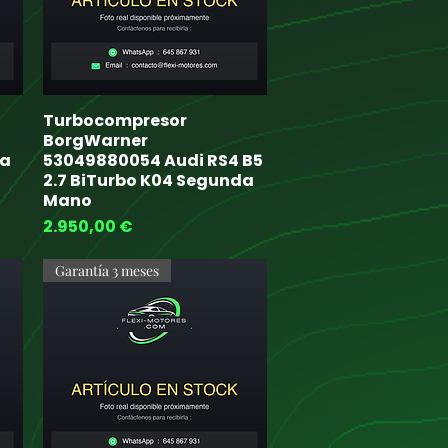
Turbocompresor
Quick View
BorgWarner
da
53049880054 Audi RS4 B5
2.7 BiTurbo K04 Segunda
Mano
Price
2.950,00 €
Garantía 3 meses