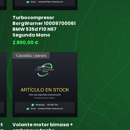
Turbocompresor
Quick View
BorgWarner 10009700061
BMW 535d F10 N57
Segunda Mano
Price
2.850,00 €
Garantía 3 meses
tt
Volante motor bimasa +
Quick View