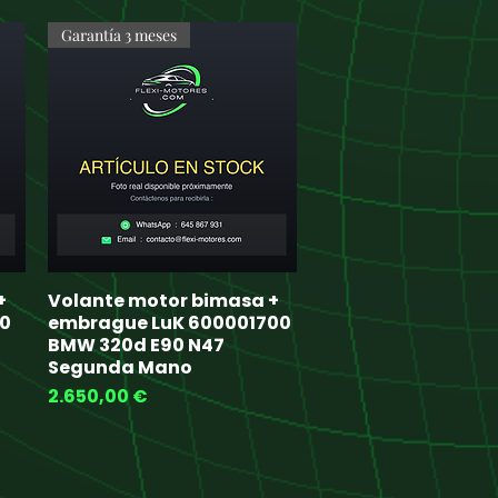
Garantía 3 meses
+
Volante motor bimasa +
Quick View
10
embrague LuK 600001700
BMW 320d E90 N47
Segunda Mano
Price
2.650,00 €