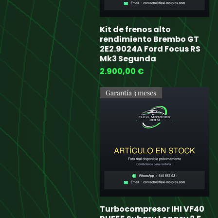
Kit de frenos alto
Quick View
rendimiento Brembo GT
2E2.9024A Ford Focus RS
Mk3 Segunda
Price
2.900,00 €
Garantía 3 meses
Turbocompresor IHI VF40
Quick View