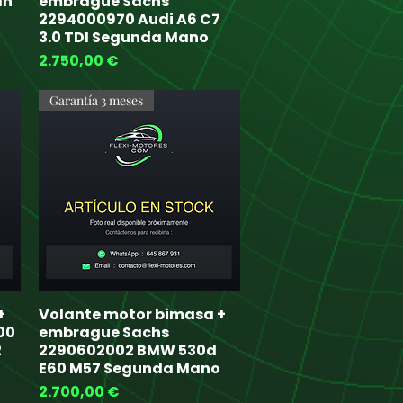
an
embrague Sachs
2294000970 Audi A6 C7
3.0 TDI Segunda Mano
Price
2.750,00 €
Garantía 3 meses
+
Volante motor bimasa +
Quick View
00
embrague Sachs
2
2290602002 BMW 530d
E60 M57 Segunda Mano
Price
2.700,00 €