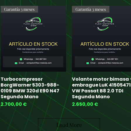
Garantía 3 meses
Garantía 3 meses
Turbocompresor
Volante motor bimasa 
Quick View
Quick View
BorgWarner 5303-988-
embrague LuK 4150547
0109 BMW 320d E90 N47
VW Passat B8 2.0 TDI
Segunda Mano
Segunda Mano
Price
Price
2.700,00 €
2.650,00 €
Load More