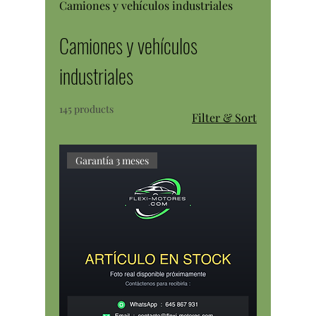
Camiones y vehículos industriales
Camiones y vehículos
industriales
145 products
Filter & Sort
Garantía 3 meses
Motor Mercedes-Benz eActros 400
Electric — 100% eléctrico 448 kWh 330
kW / 449 c