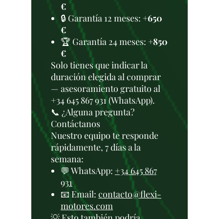
€
🔒 Garantía 12 meses:
+650
€
🏆 Garantía 24 meses:
+850
€
Solo tienes que indicar la
duración elegida al comprar
— asesoramiento gratuito al
+34 645 867 931 (WhatsApp).
📞 ¿Alguna pregunta?
Contáctanos
Nuestro equipo te responde
rápidamente, 7 días a la
semana:
💬 WhatsApp:
+34 645 867
931
📧 Email:
contacto@flexi-
motores.com
💡 Esto también podría