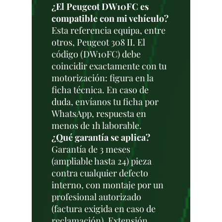
¿El Peugeot DW10FC es
compatible con mi vehículo?
Esta referencia equipa, entre
otros, Peugeot 308 II. El
código (DW10FC) debe
coincidir exactamente con tu
motorización: figura en la
ficha técnica. En caso de
duda, envíanos tu ficha por
WhatsApp, respuesta en
menos de 1h laborable.
¿Qué garantía se aplica?
Garantía de 3 meses
(ampliable hasta 24) pieza
contra cualquier defecto
interno, con montaje por un
profesional autorizado
(factura exigida en caso de
reclamación). Extensión