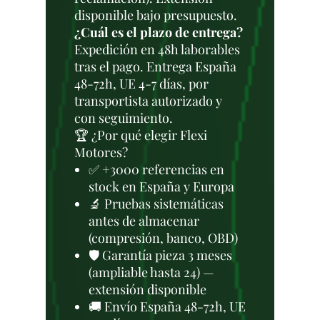
disponible bajo presupuesto.
¿Cuál es el plazo de entrega?
Expedición en 48h laborables
tras el pago. Entrega España
48-72h, UE 4-7 días, por
transportista autorizado y
con seguimiento.
🏆 ¿Por qué elegir Flexi
Motores?
✅ +3000 referencias en
stock en España y Europa
🔬 Pruebas sistemáticas
antes de almacenar
(compresión, banco, OBD)
🛡️ Garantía pieza 3 meses
(ampliable hasta 24) —
extensión disponible
🚚 Envío España 48-72h, UE