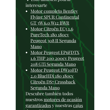
interesarte
Motor completo Bentley
Flying SPUR Continental
GT 3W 6.0 W12 BWR
Motor Citroën EC5 1.6
PureTech 180 180cv
Peugeot 308 II Segunda
Mano
Motor Peugeot EP6FDTX
1.6 THP 200 200cv Peugeot
208 GTi Segunda Mano
Motor Peugeot DW10FD
2.0 BlueHDi 180 180cv
Citroën DS7 Crossback
Segunda Mano
Descubre también todos
nuestros
motores de ocasión
garantizados
y nuestras
cajas