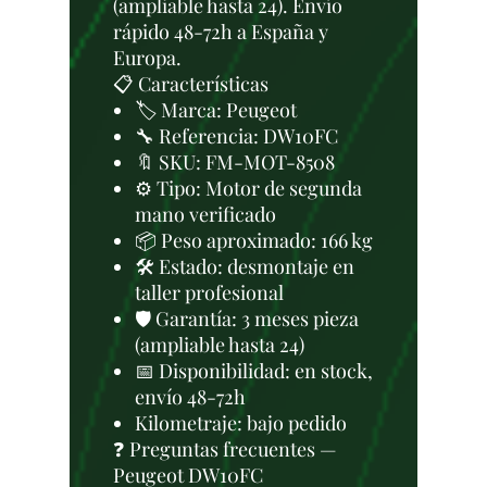
(ampliable hasta 24). Envío
rápido 48-72h a España y
Europa.
📋 Características
🏷️ Marca: Peugeot
🔧 Referencia: DW10FC
🔖 SKU: FM-MOT-8508
⚙️ Tipo: Motor de segunda
mano verificado
📦 Peso aproximado: 166 kg
🛠 Estado: desmontaje en
taller profesional
🛡️ Garantía: 3 meses pieza
(ampliable hasta 24)
📅 Disponibilidad: en stock,
envío 48-72h
Kilometraje: bajo pedido
❓ Preguntas frecuentes —
Peugeot DW10FC