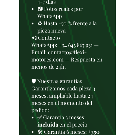
4-7 días
📷 Fotos reales por
WhatsApp
♻️ Hasta -50 % frente a la
pieza nueva
📲 Contacto
WhatsApp: +34 645 867 931 —
Email: contacto@flexi-
motores.com — Respuesta en
menos de 24h.
🛡️ Nuestras garantías
Garantizamos cada pieza 3
meses, ampliable hasta 24
meses en el momento del
pedido:
✅ Garantía 3 meses:
incluida
en el precio
🛠️ Garantía 6 meses:
+350