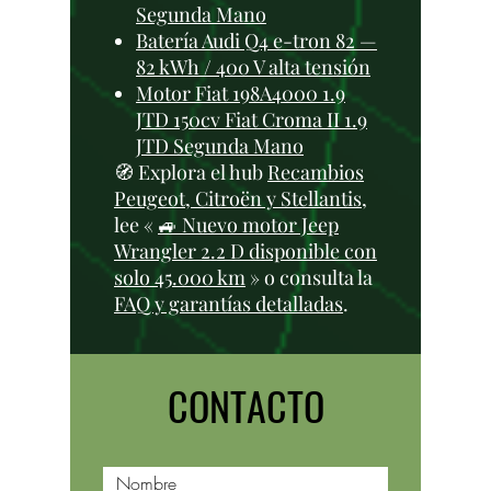
Segunda Mano
Batería Audi Q4 e-tron 82 —
82 kWh / 400 V alta tensión
Motor Fiat 198A4000 1.9
JTD 150cv Fiat Croma II 1.9
JTD Segunda Mano
🧭 Explora el hub
Recambios
Peugeot, Citroën y Stellantis
,
lee «
🚙 Nuevo motor Jeep
Wrangler 2.2 D disponible con
solo 45.000 km
» o consulta la
FAQ y garantías detalladas
.
CONTACTO