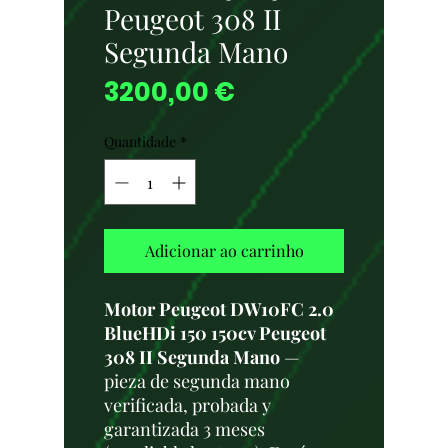
Peugeot 308 II
Segunda Mano
Preço
3200,00 €
Quantidade
*
Adicionar ao carrinho
Motor Peugeot DW10FC 2.0
BlueHDi 150 150cv Peugeot
308 II Segunda Mano
—
pieza de segunda mano
verificada, probada y
garantizada 3 meses