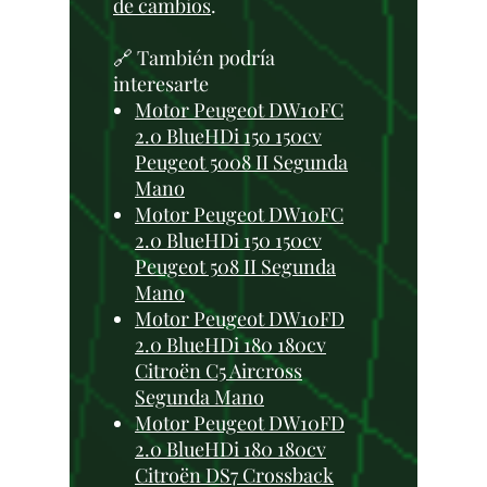
de cambios
.
🔗 También podría
interesarte
Motor Peugeot DW10FC
2.0 BlueHDi 150 150cv
Peugeot 5008 II Segunda
Mano
Motor Peugeot DW10FC
2.0 BlueHDi 150 150cv
Peugeot 508 II Segunda
Mano
Motor Peugeot DW10FD
2.0 BlueHDi 180 180cv
Citroën C5 Aircross
Segunda Mano
Motor Peugeot DW10FD
2.0 BlueHDi 180 180cv
Citroën DS7 Crossback