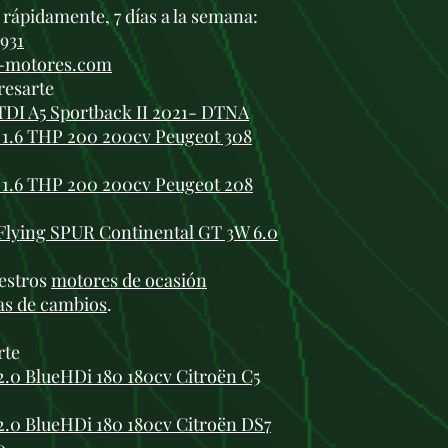
rápidamente, 7 días a la semana:
 931
i-motores.com
resarte
TDI A5 Sportback II 2021- DTNA
1.6 THP 200 200cv Peugeot 308
1.6 THP 200 200cv Peugeot 208
Flying SPUR Continental GT 3W 6.0
estros
motores de ocasión
as de cambios
.
rte
0 BlueHDi 180 180cv Citroën C5
.0 BlueHDi 180 180cv Citroën DS7