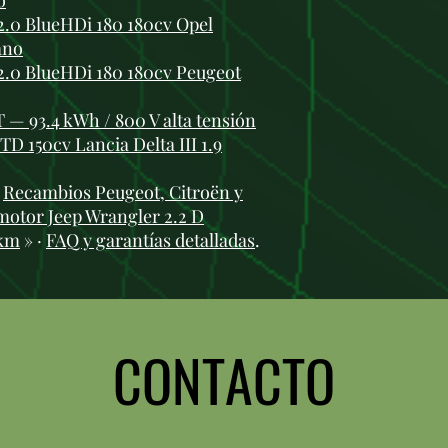
o
.0 BlueHDi 180 180cv Opel
ano
.0 BlueHDi 180 180cv Peugeot
 — 93.4 kWh / 800 V alta tensión
TD 150cv Lancia Delta III 1.9
:
Recambios Peugeot, Citroën y
motor Jeep Wrangler 2.2 D
 km
» ·
FAQ y garantías detalladas
.
CONTACTO