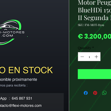
Motor Peug
BlueHDi 15
II Segunda
SKU: FM-MOT-8509
€ 3.200,0
Quantity
*