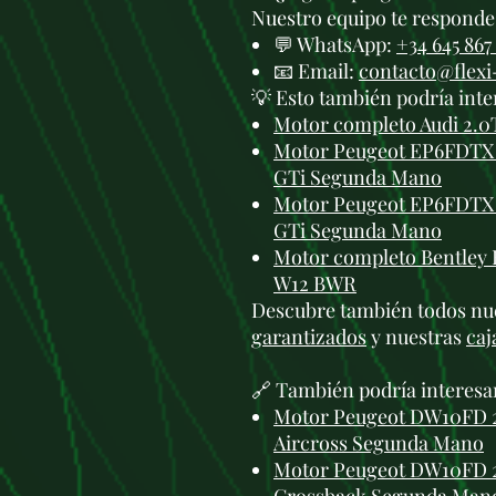
Nuestro equipo te responde 
💬 WhatsApp:
+34 645 867
📧 Email:
contacto@flex
💡 Esto también podría inte
Motor completo Audi 2.0
Motor Peugeot EP6FDTX 
GTi Segunda Mano
Motor Peugeot EP6FDTX 
GTi Segunda Mano
Motor completo Bentley 
W12 BWR
Descubre también todos nu
garantizados
y nuestras
caj
🔗 También podría interesa
Motor Peugeot DW10FD 2.
Aircross Segunda Mano
Motor Peugeot DW10FD 2