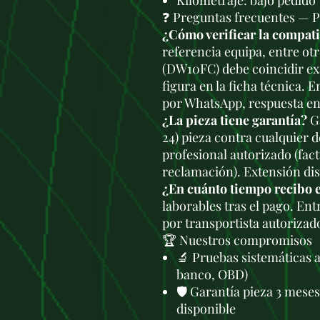
Kilometraje: bajo pedido
❓ Preguntas frecuentes —
¿Cómo verificar la compa
referencia equipa, entre otr
(DW10FC) debe coincidir ex
figura en la ficha técnica. 
por WhatsApp, respuesta en
¿La pieza tiene garantía?
Ga
24) pieza contra cualquier 
profesional autorizado (fac
reclamación). Extensión di
¿En cuánto tiempo recibo 
laborables tras el pago. En
por transportista autorizad
🏆 Nuestros compromisos
🔬 Pruebas sistemáticas 
banco, OBD)
🛡️ Garantía pieza 3 mese
disponible