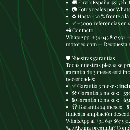
🚚 Envío España 48-72h, 
📷 Fotos reales por What
♻️ Hasta -50 % frente a l
✅ +3000 referencias en 
📲 Contacto
WhatsApp: +34 645 867 931 
motores.com — Respuesta 
🛡️ Nuestras garantías
Todas nuestras piezas se pru
garantía de 3 meses está in
necesidades:
✅ Garantía 3 meses:
incl
🛠️ Garantía 6 meses:
+35
🔒 Garantía 12 meses:
+65
🏆 Garantía 24 meses:
+8
Indica la ampliación deseada
WhatsApp al +34 645 867 931
📞 ¿Alguna pregunta? Cont