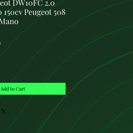
eot DW10FC 2.0
0 150cv Peugeot 508
 Mano
Price
0
Add to Cart