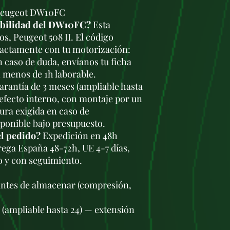
 Peugeot DW10FC
tibilidad del DW10FC?
Esta
os, Peugeot 508 II. El código
actamente con tu motorización:
En caso de duda, envíanos tu ficha
 menos de 1h laborable.
rantía de 3 meses (ampliable hasta
defecto interno, con montaje por un
tura exigida en caso de
sponible bajo presupuesto.
el pedido?
Expedición en 48h
trega España 48-72h, UE 4-7 días,
o y con seguimiento.
antes de almacenar (compresión,
s (ampliable hasta 24) — extensión