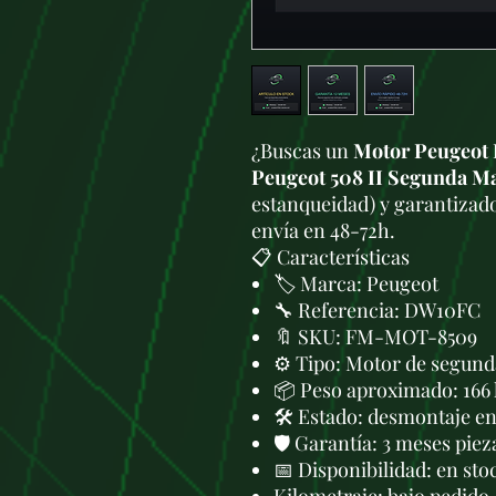
¿Buscas un
Motor Peugeot 
Peugeot 508 II Segunda M
estanqueidad) y garantizado
envía en 48-72h.
📋 Características
🏷️ Marca: Peugeot
🔧 Referencia: DW10FC
🔖 SKU: FM-MOT-8509
⚙️ Tipo: Motor de segund
📦 Peso aproximado: 166
🛠 Estado: desmontaje en 
🛡️ Garantía: 3 meses piez
📅 Disponibilidad: en sto