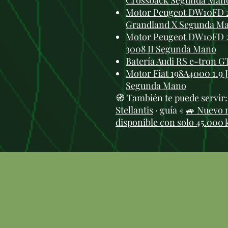
Crossback Segunda Man
Motor Peugeot DW10FD 2
Grandland X Segunda M
Motor Peugeot DW10FD 2
3008 II Segunda Mano
Batería Audi RS e-tron GT
Motor Fiat 198A4000 1.9 J
Segunda Mano
🧭 También te puede servir
Stellantis
· guía «
🚙 Nuevo 
disponible con solo 45.000