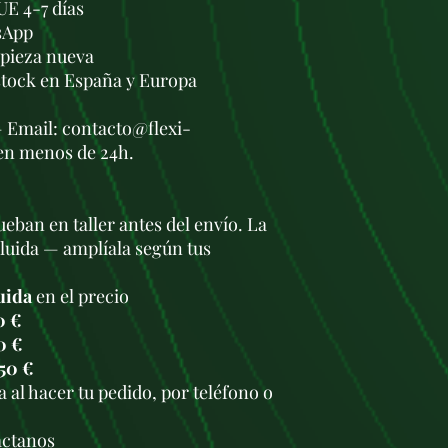
UE 4-7 días
sApp
a pieza nueva
stock en España y Europa
— Email: contacto@flexi-
en menos de 24h.
eban en taller antes del envío. La
cluida — amplíala según tus
uida
en el precio
0 €
0 €
50 €
 al hacer tu pedido, por teléfono o
.
áctanos