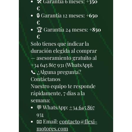
🛠️ Garantía 6 meses:
+350
€
🔒 Garantía 12 meses:
+650
€
🏆 Garantía 24 meses:
+850
€
Solo tienes que indicar la
duración elegida al comprar
— asesoramiento gratuito al
+34 645 867 931 (WhatsApp).
📞 ¿Alguna pregunta?
Contáctanos
Nuestro equipo te responde
rápidamente, 7 días a la
semana:
💬 WhatsApp:
+34 645 867
931
📧 Email:
contacto@flexi-
motores.com