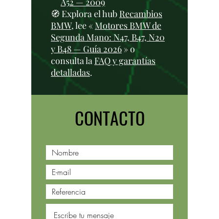
A52 — 2009
🧭 Explora el hub
Recambios
BMW
, lee «
Motores BMW de
Segunda Mano: N47, B47, N20
y B48 — Guía 2026
» o
consulta la
FAQ y garantías
detalladas
.
CONTACTO