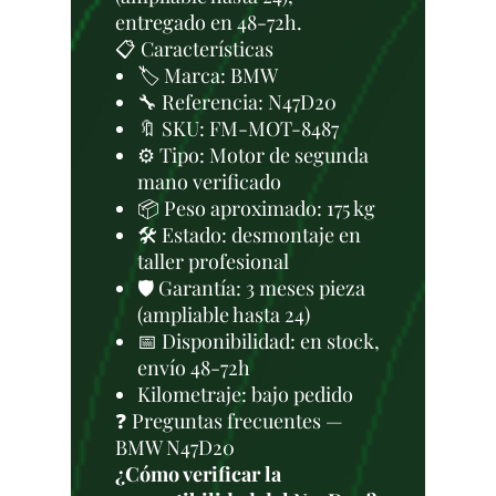
entregado en 48-72h.
📋 Características
🏷️ Marca: BMW
🔧 Referencia: N47D20
🔖 SKU: FM-MOT-8487
⚙️ Tipo: Motor de segunda
mano verificado
📦 Peso aproximado: 175 kg
🛠 Estado: desmontaje en
taller profesional
🛡️ Garantía: 3 meses pieza
(ampliable hasta 24)
📅 Disponibilidad: en stock,
envío 48-72h
Kilometraje: bajo pedido
❓ Preguntas frecuentes —
BMW N47D20
¿Cómo verificar la