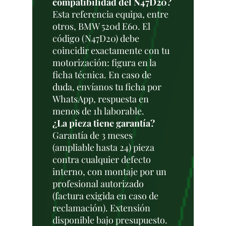
compatibilidad del N47D20?
Esta referencia equipa, entre
otros, BMW 520d E60. El
código (N47D20) debe
coincidir exactamente con tu
motorización: figura en la
ficha técnica. En caso de
duda, envíanos tu ficha por
WhatsApp, respuesta en
menos de 1h laborable.
¿La pieza tiene garantía?
Garantía de 3 meses
(ampliable hasta 24) pieza
contra cualquier defecto
interno, con montaje por un
profesional autorizado
(factura exigida en caso de
reclamación). Extensión
disponible bajo presupuesto.