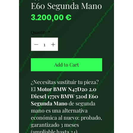
E60 Segunda Mano
Price
3.200,00 €
Quantity
*
Add to Cart
¿Necesitas sustituir tu pieza?
El
Motor BMW N47D20 2.0
Diesel 177cv BMW 520d E60
Segunda Mano
de segunda
mano es una alternativa
económica al nuevo: probado,
garantizado 3 meses
(ampliable hasta 24),