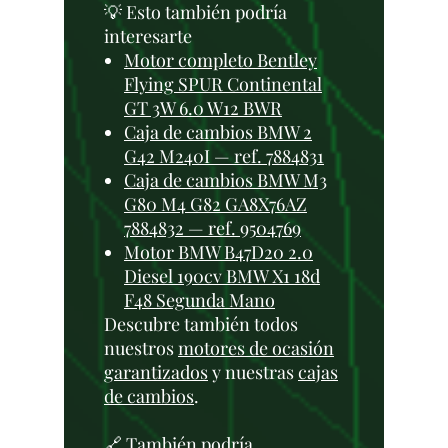
💡 Esto también podría
interesarte
Motor completo Bentley
Flying SPUR Continental
GT 3W 6.0 W12 BWR
Caja de cambios BMW 2
G42 M240I — ref. 7884831
Caja de cambios BMW M3
G80 M4 G82 GA8X76AZ
7884832 — ref. 9504769
Motor BMW B47D20 2.0
Diesel 190cv BMW X1 18d
F48 Segunda Mano
Descubre también todos
nuestros
motores de ocasión
garantizados
y nuestras
cajas
de cambios
.
🔗 También podría