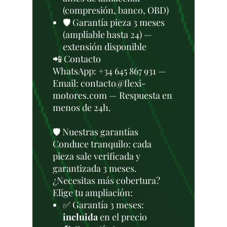
(compresión, banco, OBD)
🛡️ Garantía pieza 3 meses
(ampliable hasta 24) —
extensión disponible
📲 Contacto
WhatsApp: +34 645 867 931 —
Email: contacto@flexi-
motores.com — Respuesta en
menos de 24h.
🛡️ Nuestras garantías
Conduce tranquilo: cada
pieza sale verificada y
garantizada 3 meses.
¿Necesitas más cobertura?
Elige tu ampliación:
✅ Garantía 3 meses:
incluida
en el precio