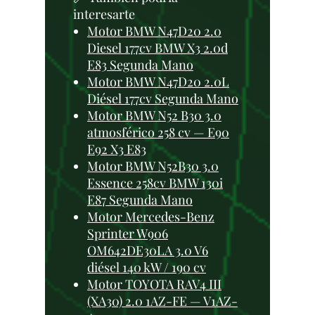
interesarte
Motor BMW N47D20 2.0
Diesel 177cv BMW X3 2.0d
E83 Segunda Mano
Motor BMW N47D20 2.0L
Diésel 177cv Segunda Mano
Motor BMW N52 B30 3.0
atmosférico 258 cv — E90
E92 X3 E83
Motor BMW N52B30 3.0
Essence 258cv BMW 130i
E87 Segunda Mano
Motor Mercedes-Benz
Sprinter W906
OM642DE30LA 3.0 V6
diésel 140 kW / 190 cv
Motor TOYOTA RAV4 III
(XA30) 2.0 1AZ-FE — V1AZ-