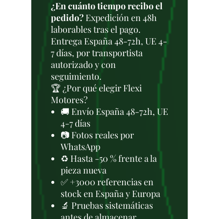
¿En cuánto tiempo recibo el
pedido?
Expedición en 48h
laborables tras el pago.
Entrega España 48-72h, UE 4-
7 días, por transportista
autorizado y con
seguimiento.
🏆 ¿Por qué elegir Flexi
Motores?
🚚 Envío España 48-72h, UE
4-7 días
📷 Fotos reales por
WhatsApp
♻️ Hasta -50 % frente a la
pieza nueva
✅ +3000 referencias en
stock en España y Europa
🔬 Pruebas sistemáticas
antes de almacenar