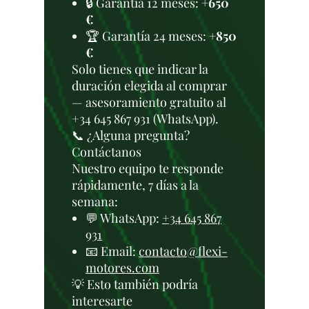
🔒 Garantía 12 meses:
+650
€
🏆 Garantía 24 meses:
+850
€
Solo tienes que indicar la
duración elegida al comprar
— asesoramiento gratuito al
+34 645 867 931 (WhatsApp).
📞 ¿Alguna pregunta?
Contáctanos
Nuestro equipo te responde
rápidamente, 7 días a la
semana:
💬 WhatsApp:
+34 645 867
931
📧 Email:
contacto@flexi-
motores.com
💡 Esto también podría
interesarte