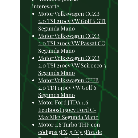
interesarte
Motor Volkswagen CCZB
2.0 TSI 210cv VW Golf 6 GTI
Segunda Mano
Motor Volkswagen CCZB
2.0 TSI 210cv VW Passat CC
Segunda Mano
Motor Volkswagen CCZB
2.0 TSI 210cv VW Scirocco 3
Segunda Mano
Motor Volkswagen CFFB
2.0 TDI 140cv VW Golf 6
Segunda Mano
Motor Ford JTDA 1.6
EcoBoost 150cv Ford C-
Max Mk2 Segunda Mano
Motor 1.6 Turbo THP con
códigos 5FX, 5FV y 5F02 de