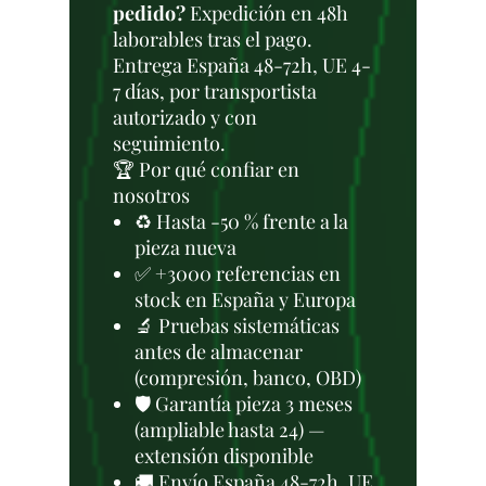
pedido?
Expedición en 48h
laborables tras el pago.
Entrega España 48-72h, UE 4-
7 días, por transportista
autorizado y con
seguimiento.
🏆 Por qué confiar en
nosotros
♻️ Hasta -50 % frente a la
pieza nueva
✅ +3000 referencias en
stock en España y Europa
🔬 Pruebas sistemáticas
antes de almacenar
(compresión, banco, OBD)
🛡️ Garantía pieza 3 meses
(ampliable hasta 24) —
extensión disponible
🚚 Envío España 48-72h, UE