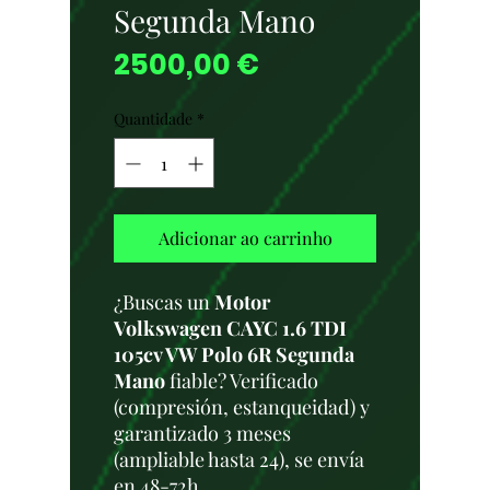
Segunda Mano
Preço
2500,00 €
Quantidade
*
Adicionar ao carrinho
¿Buscas un
Motor
Volkswagen CAYC 1.6 TDI
105cv VW Polo 6R Segunda
Mano
fiable? Verificado
(compresión, estanqueidad) y
garantizado 3 meses
(ampliable hasta 24), se envía
en 48-72h.