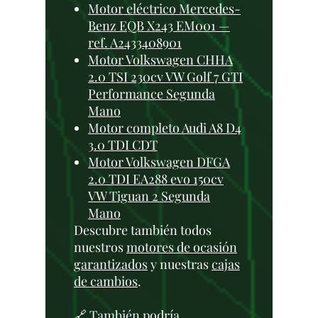
Motor eléctrico Mercedes-
Benz EQB X243 EM001 —
ref. A2433408901
Motor Volkswagen CHHA
2.0 TSI 230cv VW Golf 7 GTI
Performance Segunda
Mano
Motor completo Audi A8 D4
3.0 TDI CDT
Motor Volkswagen DFGA
2.0 TDI EA288 evo 150cv
VW Tiguan 2 Segunda
Mano
Descubre también todos
nuestros
motores de ocasión
garantizados
y nuestras
cajas
de cambios
.
🔗 También podría