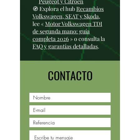
Peugeot y Citroën
🧭 Explora el hub
Recambios
Volkswagen, SEAT y Skoda
,
lee «
Motor Volkswagen TDI
de segunda mano: guía
completa 2026
» o consulta la
FAQ y garantías detalladas
.
CONTACTO