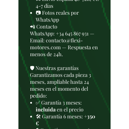
4-7 días
📷 Fotos reales por
WhatsApp
📲 Contacto
WhatsApp: +34 645 867 931 —
Email: contacto@flexi-
motores.com — Respuesta en
menos de 24h.
🛡️ Nuestras garantías
Garantizamos cada pieza 3
meses, ampliable hasta 24
meses en el momento del
pedido:
✅ Garantía 3 meses:
incluida
en el precio
🛠️ Garantía 6 meses:
+350
€