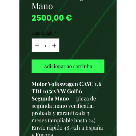
Mano
Preço
2500,00 €
Quantidade
*
Adicionar ao carrinho
Motor Volkswagen CAYC 1.6
TDI 105cv VW Golf 6
Segunda Mano
— pieza de
segunda mano verificada,
probada y garantizada 3
meses (ampliable hasta 24).
Envío rápido 48-72h a España
y Europa.