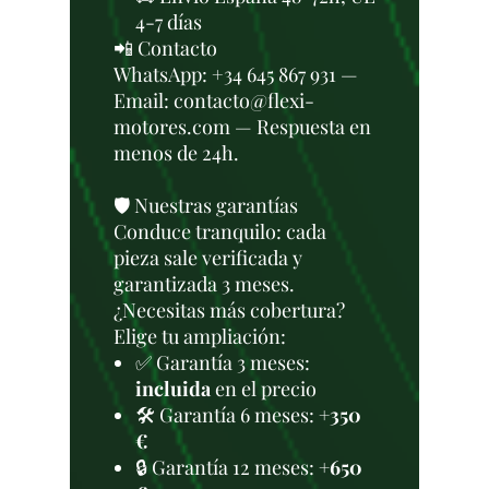
4-7 días
📲 Contacto
WhatsApp: +34 645 867 931 —
Email: contacto@flexi-
motores.com — Respuesta en
menos de 24h.
🛡️ Nuestras garantías
Conduce tranquilo: cada
pieza sale verificada y
garantizada 3 meses.
¿Necesitas más cobertura?
Elige tu ampliación:
✅ Garantía 3 meses:
incluida
en el precio
🛠️ Garantía 6 meses:
+350
€
🔒 Garantía 12 meses:
+650