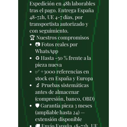
Expedición en 48h laborables
tras el pago. Entrega España
48-72h, UE 4-7 días, por
transportista autorizado y
con seguimiento.
🏆 Nuestros compromisos
📷 Fotos reales por
WhatsApp
♻️ Hasta -50 % frente a la
pieza nueva
✅ +3000 referencias en
stock en España y Europa
🔬 Pruebas sistemáticas
antes de almacenar
(compresión, banco, OBD)
🛡️ Garantía pieza 3 meses
(ampliable hasta 24) —
extensión disponible
🚚 Envío España 48-72h, UE