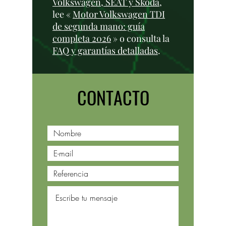
Volkswagen, SEAT y Skoda
,
lee «
Motor Volkswagen TDI
de segunda mano: guía
completa 2026
» o consulta la
FAQ y garantías detalladas
.
CONTACTO