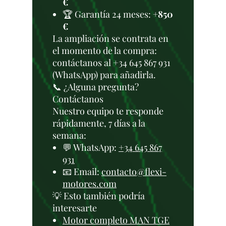
€
🏆 Garantía 24 meses:
+850
€
La ampliación se contrata en
el momento de la compra:
contáctanos al +34 645 867 931
(WhatsApp) para añadirla.
📞 ¿Alguna pregunta?
Contáctanos
Nuestro equipo te responde
rápidamente, 7 días a la
semana:
💬 WhatsApp:
+34 645 867
931
📧 Email:
contacto@flexi-
motores.com
💡 Esto también podría
interesarte
Motor completo MAN TGE