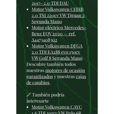
2017- 2.0 TDI DAU
Motor Volkswagen CHHB
2.0 TSI 220cv VW Tiguan 2
Segunda Mano
Motor eléctrico Mercedes-
Benz EQV 2020 — ref.
A4473408302
Motor Volkswagen DFGA
2.0 TDI EA288 evo 150cv
VW Golf 8 Segunda Mano
Descubre también todos
nuestros
motores de ocasión
garantizados
y nuestras
cajas
de cambios
.
🔗 También podría
interesarte
Motor Volkswagen CAYC
1.6 TDI 105cv VW Polo 6R