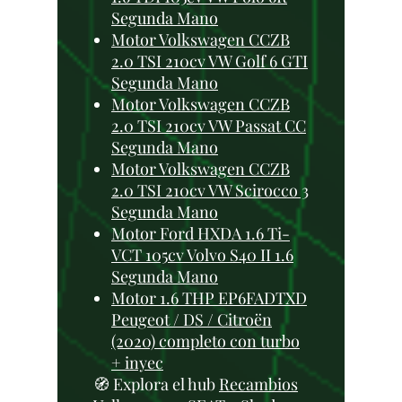
Segunda Mano
Motor Volkswagen CCZB
2.0 TSI 210cv VW Golf 6 GTI
Segunda Mano
Motor Volkswagen CCZB
2.0 TSI 210cv VW Passat CC
Segunda Mano
Motor Volkswagen CCZB
2.0 TSI 210cv VW Scirocco 3
Segunda Mano
Motor Ford HXDA 1.6 Ti-
VCT 105cv Volvo S40 II 1.6
Segunda Mano
Motor 1.6 THP EP6FADTXD
Peugeot / DS / Citroën
(2020) completo con turbo
+ inyec
🧭 Explora el hub
Recambios