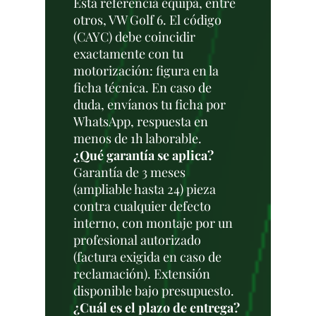
Esta referencia equipa, entre
otros, VW Golf 6. El código
(CAYC) debe coincidir
exactamente con tu
motorización: figura en la
ficha técnica. En caso de
duda, envíanos tu ficha por
WhatsApp, respuesta en
menos de 1h laborable.
¿Qué garantía se aplica?
Garantía de 3 meses
(ampliable hasta 24) pieza
contra cualquier defecto
interno, con montaje por un
profesional autorizado
(factura exigida en caso de
reclamación). Extensión
disponible bajo presupuesto.
¿Cuál es el plazo de entrega?