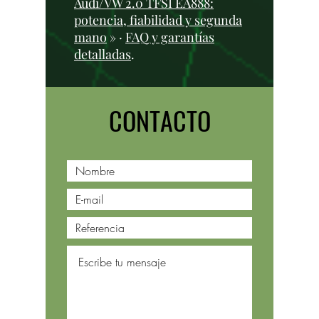
Audi/VW 2.0 TFSI EA888:
potencia, fiabilidad y segunda
mano
» ·
FAQ y garantías
detalladas
.
CONTACTO