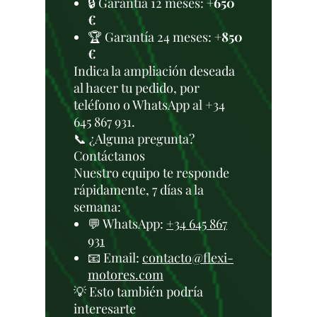
🔒 Garantía 12 meses:
+650
€
🏆 Garantía 24 meses:
+850
€
Indica la ampliación deseada
al hacer tu pedido, por
teléfono o WhatsApp al +34
645 867 931.
📞 ¿Alguna pregunta?
Contáctanos
Nuestro equipo te responde
rápidamente, 7 días a la
semana:
💬 WhatsApp:
+34 645 867
931
📧 Email:
contacto@flexi-
motores.com
💡 Esto también podría
interesarte