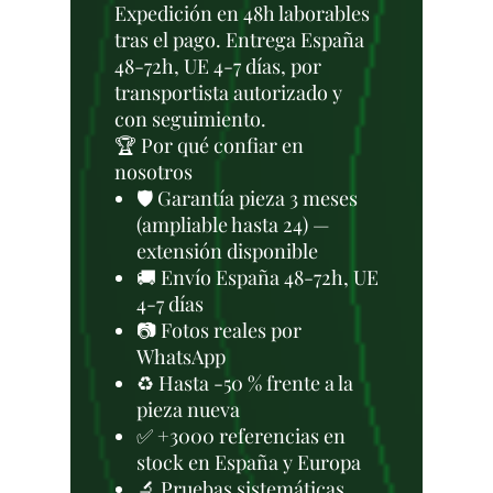
Expedición en 48h laborables
tras el pago. Entrega España
48-72h, UE 4-7 días, por
transportista autorizado y
con seguimiento.
🏆 Por qué confiar en
nosotros
🛡️ Garantía pieza 3 meses
(ampliable hasta 24) —
extensión disponible
🚚 Envío España 48-72h, UE
4-7 días
📷 Fotos reales por
WhatsApp
♻️ Hasta -50 % frente a la
pieza nueva
✅ +3000 referencias en
stock en España y Europa
🔬 Pruebas sistemáticas