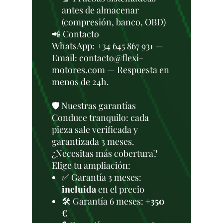
antes de almacenar
(compresión, banco, OBD)
📲 Contacto
WhatsApp: +34 645 867 931 —
Email: contacto@flexi-
motores.com — Respuesta en
menos de 24h.
🛡️ Nuestras garantías
Conduce tranquilo: cada
pieza sale verificada y
garantizada 3 meses.
¿Necesitas más cobertura?
Elige tu ampliación:
✅ Garantía 3 meses:
incluida
en el precio
🛠️ Garantía 6 meses:
+350
€