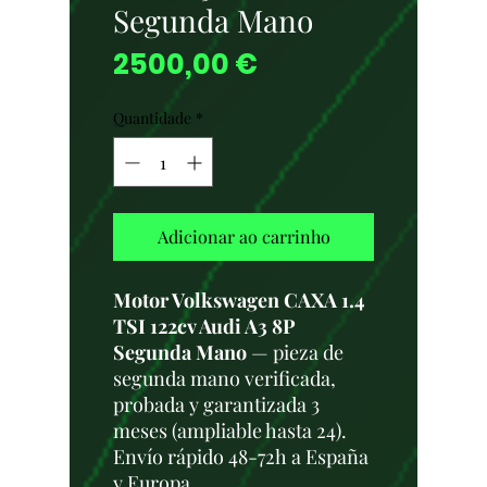
Segunda Mano
Preço
2500,00 €
Quantidade
*
Adicionar ao carrinho
Motor Volkswagen CAXA 1.4
TSI 122cv Audi A3 8P
Segunda Mano
— pieza de
segunda mano verificada,
probada y garantizada 3
meses (ampliable hasta 24).
Envío rápido 48-72h a España
y Europa.