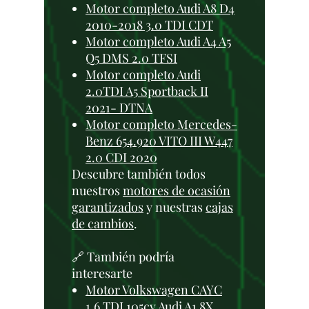
Motor completo Audi A8 D4
2010-2018 3.0 TDI CDT
Motor completo Audi A4 A5
Q5 DMS 2.0 TFSI
Motor completo Audi
2.0TDI A5 Sportback II
2021- DTNA
Motor completo Mercedes-
Benz 654.920 VITO III W447
2.0 CDI 2020
Descubre también todos
nuestros
motores de ocasión
garantizados
y nuestras
cajas
de cambios
.
🔗 También podría
interesarte
Motor Volkswagen CAYC
1.6 TDI 105cv Audi A1 8X