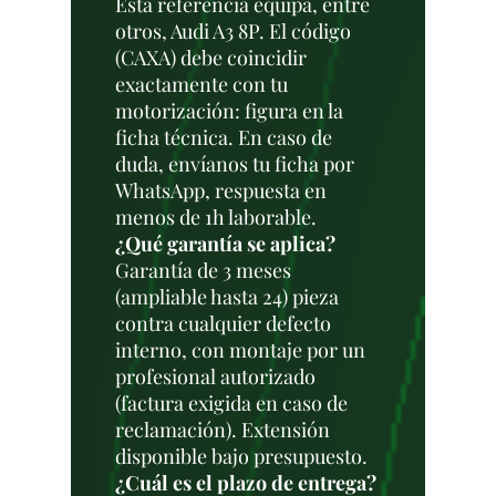
Esta referencia equipa, entre
otros, Audi A3 8P. El código
(CAXA) debe coincidir
exactamente con tu
motorización: figura en la
ficha técnica. En caso de
duda, envíanos tu ficha por
WhatsApp, respuesta en
menos de 1h laborable.
¿Qué garantía se aplica?
Garantía de 3 meses
(ampliable hasta 24) pieza
contra cualquier defecto
interno, con montaje por un
profesional autorizado
(factura exigida en caso de
reclamación). Extensión
disponible bajo presupuesto.
¿Cuál es el plazo de entrega?