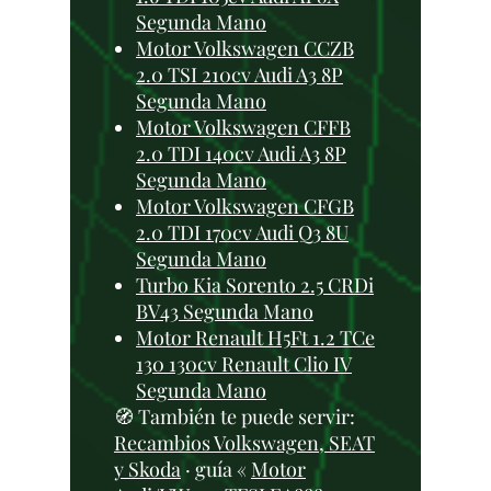
Segunda Mano
Motor Volkswagen CCZB
2.0 TSI 210cv Audi A3 8P
Segunda Mano
Motor Volkswagen CFFB
2.0 TDI 140cv Audi A3 8P
Segunda Mano
Motor Volkswagen CFGB
2.0 TDI 170cv Audi Q3 8U
Segunda Mano
Turbo Kia Sorento 2.5 CRDi
BV43 Segunda Mano
Motor Renault H5Ft 1.2 TCe
130 130cv Renault Clio IV
Segunda Mano
🧭 También te puede servir:
Recambios Volkswagen, SEAT
y Skoda
· guía «
Motor