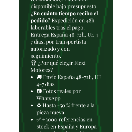
disponible bajo presupuesto.
¿En cuánto tiempo recibo el
pedido?
Expedición en 48h
laborables tras el pago.
Entrega España 48-72h, UE 4-
7 días, por transportista
autorizado y con
seguimiento.
🏆 ¿Por qué elegir Flexi
Motores?
🚚 Envío España 48-72h, UE
4-7 días
📷 Fotos reales por
WhatsApp
♻️ Hasta -50 % frente a la
pieza nueva
✅ +3000 referencias en
stock en España y Europa