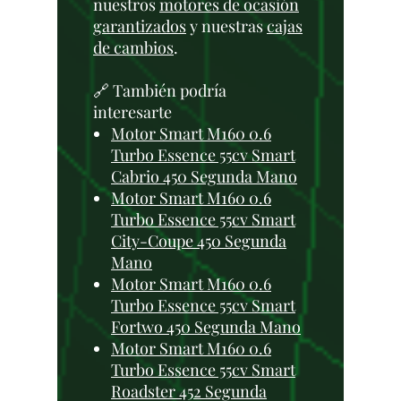
nuestros
motores de ocasión
garantizados
y nuestras
cajas
de cambios
.
🔗 También podría
interesarte
Motor Smart M160 0.6
Turbo Essence 55cv Smart
Cabrio 450 Segunda Mano
Motor Smart M160 0.6
Turbo Essence 55cv Smart
City-Coupe 450 Segunda
Mano
Motor Smart M160 0.6
Turbo Essence 55cv Smart
Fortwo 450 Segunda Mano
Motor Smart M160 0.6
Turbo Essence 55cv Smart
Roadster 452 Segunda