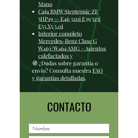
Mano
Caja BMW Steptronic ZF
5HP19 — E46 320i E39 525i
E53 X5 3.0i
Interior completo
Mercedes-Benz Clase G
W463/W464 AMG – Asientos
calefactados y
🧭 ¿Dudas sobre garantía o
envío? Consulta nuestra
FAQ
y garantías detalladas
.
CONTACTO