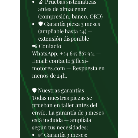
🔬 Pruebas sistemáticas
antes de almacenar
(compresión, banco, OBD)
🛡️ Garantía pieza 3 meses
(ampliable hasta 24) —
extensión disponible
📲 Contacto
WhatsApp: +34 645 867 931 —
Email: contacto@flexi-
motores.com — Respuesta en
menos de 24h.
🛡️ Nuestras garantías
Todas nuestras piezas se
prueban en taller antes del
envío. La garantía de 3 meses
está incluida — amplíala
según tus necesidades:
✅ Garantía 3 meses: