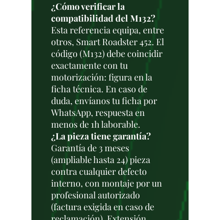
¿Cómo verificar la
compatibilidad del M132?
Esta referencia equipa, entre
otros, Smart Roadster 452. El
código (M132) debe coincidir
exactamente con tu
motorización: figura en la
ficha técnica. En caso de
duda, envíanos tu ficha por
WhatsApp, respuesta en
menos de 1h laborable.
¿La pieza tiene garantía?
Garantía de 3 meses
(ampliable hasta 24) pieza
contra cualquier defecto
interno, con montaje por un
profesional autorizado
(factura exigida en caso de
reclamación). Extensión