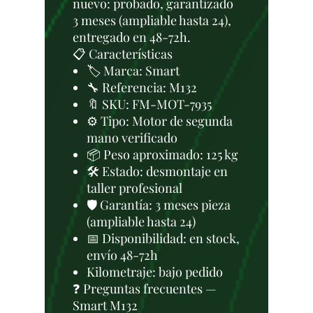
nuevo: probado, garantizado
3 meses (ampliable hasta 24),
entregado en 48-72h.
📋 Características
🏷️ Marca: Smart
🔧 Referencia: M132
🔖 SKU: FM-MOT-7935
⚙️ Tipo: Motor de segunda
mano verificado
📦 Peso aproximado: 125 kg
🛠 Estado: desmontaje en
taller profesional
🛡️ Garantía: 3 meses pieza
(ampliable hasta 24)
📅 Disponibilidad: en stock,
envío 48-72h
Kilometraje: bajo pedido
❓ Preguntas frecuentes —
Smart M132