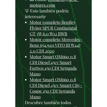
motores.com
💡 Esto también podría
interesarte
Motor completo Bentley
Flying SPUR Continental
GT 3W 6.0 W12 BWR
Motor completo Mercedes-
Benz 654.920 VITO III W447
2.0 CDI 2020
Motor Smart OM660 0.8
CDI Diesel 45cv Smart
Fortwo 450 CDI Segunda
Mano
Motor Smart OM660 0.8
CDI Diesel 45cv Smart City-
Coupe 450 CDI Segunda
Mano
Descubre también todos