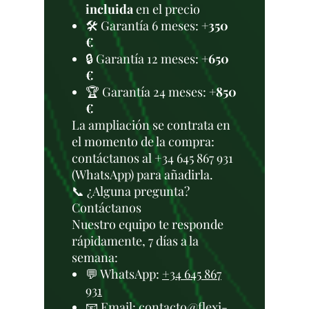
incluida
en el precio
🛠️ Garantía 6 meses:
+350
€
🔒 Garantía 12 meses:
+650
€
🏆 Garantía 24 meses:
+850
€
La ampliación se contrata en
el momento de la compra:
contáctanos al +34 645 867 931
(WhatsApp) para añadirla.
📞 ¿Alguna pregunta?
Contáctanos
Nuestro equipo te responde
rápidamente, 7 días a la
semana:
💬 WhatsApp:
+34 645 867
931
📧 Email:
contacto@flexi-