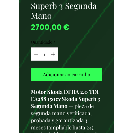
Superb 3 Segunda
Mano
Preço
2700,00 €
Quantidade
*
Adicionar ao carrinho
Motor Skoda DFHA 2.0 TDI
EA288 150cv Skoda Superb 3
Segunda Mano
— pieza de
segunda mano verificada,
probada y garantizada 3
meses (ampliable hasta 24).