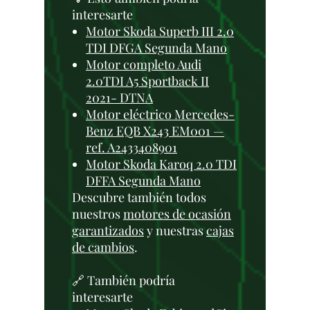
interesarte
Motor Skoda Superb III 2.0
TDI DFGA Segunda Mano
Motor completo Audi
2.0TDI A5 Sportback II
2021- DTNA
Motor eléctrico Mercedes-
Benz EQB X243 EM001 —
ref. A2433408901
Motor Skoda Karoq 2.0 TDI
DFFA Segunda Mano
Descubre también todos
nuestros
motores de ocasión
garantizados
y nuestras
cajas
de cambios
.
🔗 También podría
interesarte