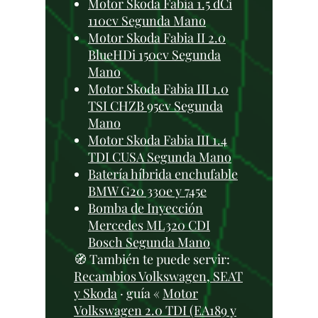
Motor Skoda Fabia 1.5 dCi
110cv Segunda Mano
Motor Skoda Fabia II 2.0
BlueHDi 150cv Segunda
Mano
Motor Skoda Fabia III 1.0
TSI CHZB 95cv Segunda
Mano
Motor Skoda Fabia III 1.4
TDI CUSA Segunda Mano
Batería híbrida enchufable
BMW G20 330e y 745e
Bomba de Inyección
Mercedes ML320 CDI
Bosch Segunda Mano
🧭 También te puede servir:
Recambios Volkswagen, SEAT
y Skoda
· guía «
Motor
Volkswagen 2.0 TDI (EA189 y