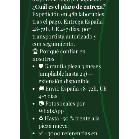
¿Cuál es el plazo de entrega?
Expedición en 48h laborables
tras el pago. Entrega España
48-72h, UE 4-7 días, por
transportista autorizado y
con seguimiento.
🏆 Por qué confiar en
nosotros
🛡️ Garantía pieza 3 meses
(ampliable hasta 24) —
extensión disponible
🚚 Envío España 48-72h, UE
4-7 días
📷 Fotos reales por
WhatsApp
♻️ Hasta -50 % frente a la
pieza nueva
✅ +3000 referencias en