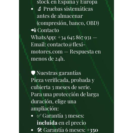
stock en España y Europa
🔬 Pruebas sistemáticas
antes de almacenar
(compresión, banco, OBD)
📲 Contacto
WhatsApp: +34 645 867 931 —
Email: contacto@flexi-
motores.com — Respuesta en
menos de 24h.
🛡️ Nuestras garantías
Pieza verificada, probada y
cubierta 3 meses de serie.
Para una protección de larga
duración, elige una
ampliación:
✅ Garantía 3 meses:
incluida
en el precio
🛠️ Garantía 6 meses:
+350