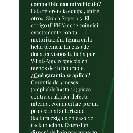
compatible con mi vehículo?
Esta referencia equipa, entre
otros, Skoda Superb 3. El
código (DFHA) debe coincidir
exactamente con tu
motorización: figura en la
ficha técnica. En caso de
duda, envíanos tu ficha por
WhatsApp, respuesta en
menos de 1h laborable.
¿Qué garantía se aplica?
Garantía de 3 meses
(ampliable hasta 24) pieza
contra cualquier defecto
interno, con montaje por un
profesional autorizado
(factura exigida en caso de
reclamación). Extensión
disponible bajo presupuesto.