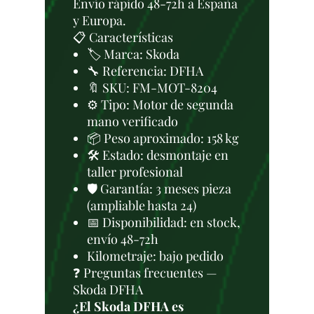
Envío rápido 48-72h a España
y Europa.
📋 Características
🏷️ Marca: Skoda
🔧 Referencia: DFHA
🔖 SKU: FM-MOT-8204
⚙️ Tipo: Motor de segunda
mano verificado
📦 Peso aproximado: 158 kg
🛠 Estado: desmontaje en
taller profesional
🛡️ Garantía: 3 meses pieza
(ampliable hasta 24)
📅 Disponibilidad: en stock,
envío 48-72h
Kilometraje: bajo pedido
❓ Preguntas frecuentes —
Skoda DFHA
¿El Skoda DFHA es