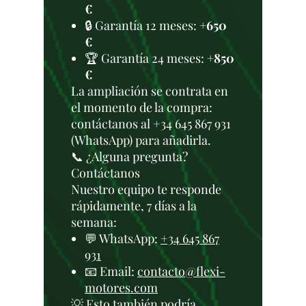
€
🔒 Garantía 12 meses:
+650
€
🏆 Garantía 24 meses:
+850
€
La ampliación se contrata en
el momento de la compra:
contáctanos al +34 645 867 931
(WhatsApp) para añadirla.
📞 ¿Alguna pregunta?
Contáctanos
Nuestro equipo te responde
rápidamente, 7 días a la
semana:
💬 WhatsApp:
+34 645 867
931
📧 Email:
contacto@flexi-
motores.com
💡 Esto también podría