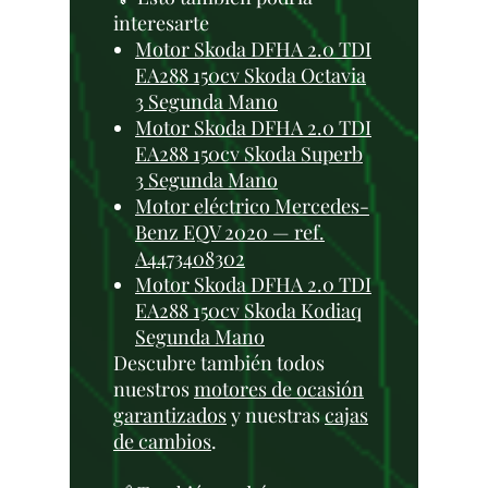
interesarte
Motor Skoda DFHA 2.0 TDI
EA288 150cv Skoda Octavia
3 Segunda Mano
Motor Skoda DFHA 2.0 TDI
EA288 150cv Skoda Superb
3 Segunda Mano
Motor eléctrico Mercedes-
Benz EQV 2020 — ref.
A4473408302
Motor Skoda DFHA 2.0 TDI
EA288 150cv Skoda Kodiaq
Segunda Mano
Descubre también todos
nuestros
motores de ocasión
garantizados
y nuestras
cajas
de cambios
.