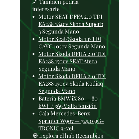
🔗 También podría
interesarte
Motor SEAT DFFA 2.0 TDI
EA288 184cv Skoda Superb
3 Segunda Mano
Motor Seat/Skoda 1.6 TDI
CAYC 105cv Segunda Mano
Motor Skoda DFHA 2.0 TDI
EA288 150cv SEAT Ateca
Segunda Mano
Motor Skoda DFHA 2.0 TDI
EA288 150cv Skoda Kodiaq
Segunda Mano
Batería BMW iX 80 — 80
kWh / 369 V alta tensión
Caja Mercedes-Benz
Sprinter W907 — 725.0 9G-
TRONIC 9-vel.
🧭 Explora el hub
Recambios