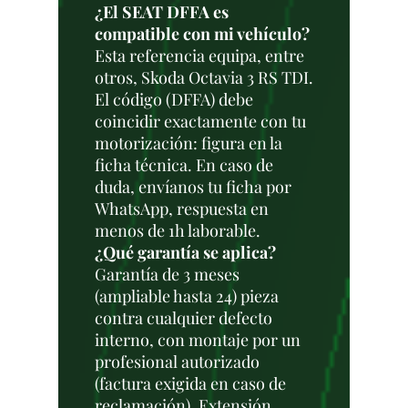
¿El SEAT DFFA es
compatible con mi vehículo?
Esta referencia equipa, entre
otros, Skoda Octavia 3 RS TDI.
El código (DFFA) debe
coincidir exactamente con tu
motorización: figura en la
ficha técnica. En caso de
duda, envíanos tu ficha por
WhatsApp, respuesta en
menos de 1h laborable.
¿Qué garantía se aplica?
Garantía de 3 meses
(ampliable hasta 24) pieza
contra cualquier defecto
interno, con montaje por un
profesional autorizado
(factura exigida en caso de
reclamación). Extensión