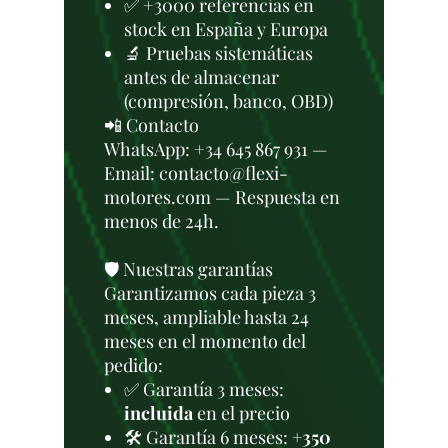
✅ +3000 referencias en
stock en España y Europa
🔬 Pruebas sistemáticas
antes de almacenar
(compresión, banco, OBD)
📲 Contacto
WhatsApp: +34 645 867 931 —
Email: contacto@flexi-
motores.com — Respuesta en
menos de 24h.
🛡️ Nuestras garantías
Garantizamos cada pieza 3
meses, ampliable hasta 24
meses en el momento del
pedido:
✅ Garantía 3 meses:
incluida
en el precio
🛠️ Garantía 6 meses:
+350