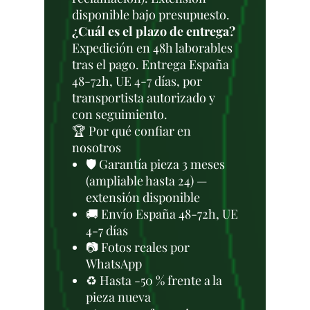
disponible bajo presupuesto.
¿Cuál es el plazo de entrega?
Expedición en 48h laborables
tras el pago. Entrega España
48-72h, UE 4-7 días, por
transportista autorizado y
con seguimiento.
🏆 Por qué confiar en
nosotros
🛡️ Garantía pieza 3 meses
(ampliable hasta 24) —
extensión disponible
🚚 Envío España 48-72h, UE
4-7 días
📷 Fotos reales por
WhatsApp
♻️ Hasta -50 % frente a la
pieza nueva