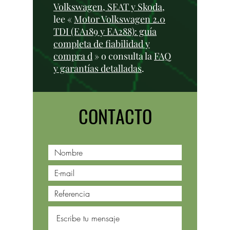
Volkswagen, SEAT y Skoda
,
lee «
Motor Volkswagen 2.0
TDI (EA189 y EA288): guía
completa de fiabilidad y
compra d
» o consulta la
FAQ
y garantías detalladas
.
CONTACTO