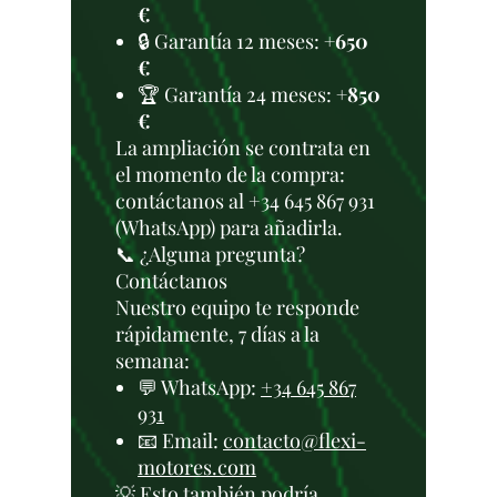
€
🔒 Garantía 12 meses:
+650
€
🏆 Garantía 24 meses:
+850
€
La ampliación se contrata en
el momento de la compra:
contáctanos al +34 645 867 931
(WhatsApp) para añadirla.
📞 ¿Alguna pregunta?
Contáctanos
Nuestro equipo te responde
rápidamente, 7 días a la
semana:
💬 WhatsApp:
+34 645 867
931
📧 Email:
contacto@flexi-
motores.com
💡 Esto también podría