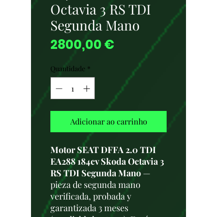
Octavia 3 RS TDI
Segunda Mano
Preço
2800,00 €
Quantidade
*
Adicionar ao carrinho
Motor SEAT DFFA 2.0 TDI
EA288 184cv Skoda Octavia 3
RS TDI Segunda Mano
—
pieza de segunda mano
verificada, probada y
garantizada 3 meses