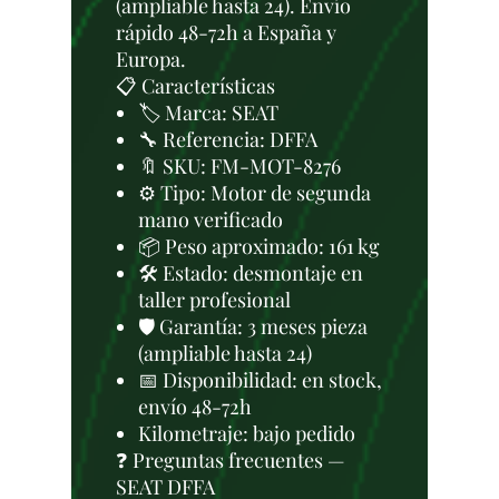
(ampliable hasta 24). Envío
rápido 48-72h a España y
Europa.
📋 Características
🏷️ Marca: SEAT
🔧 Referencia: DFFA
🔖 SKU: FM-MOT-8276
⚙️ Tipo: Motor de segunda
mano verificado
📦 Peso aproximado: 161 kg
🛠 Estado: desmontaje en
taller profesional
🛡️ Garantía: 3 meses pieza
(ampliable hasta 24)
📅 Disponibilidad: en stock,
envío 48-72h
Kilometraje: bajo pedido
❓ Preguntas frecuentes —
SEAT DFFA