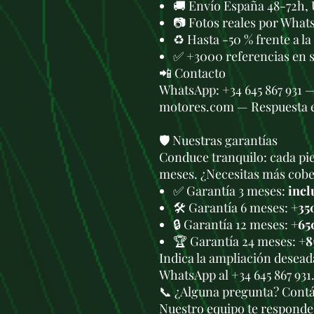
🚚 Envío España 48-72h, 
📷 Fotos reales por What
♻️ Hasta -50 % frente a l
✅ +3000 referencias en 
📲 Contacto
WhatsApp: +34 645 867 931 
motores.com — Respuesta 
🛡️ Nuestras garantías
Conduce tranquilo: cada pie
meses. ¿Necesitas más cober
✅ Garantía 3 meses:
incl
🛠️ Garantía 6 meses:
+35
🔒 Garantía 12 meses:
+65
🏆 Garantía 24 meses:
+8
Indica la ampliación deseada
WhatsApp al +34 645 867 931
📞 ¿Alguna pregunta? Cont
Nuestro equipo te responde 