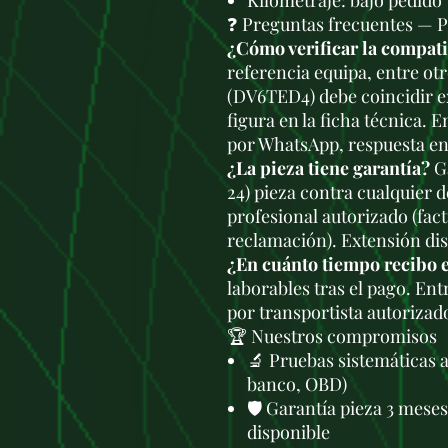
Kilometraje: bajo pedido
❓ Preguntas frecuentes —
¿Cómo verificar la compa
referencia equipa, entre otr
(DV6TED4) debe coincidir e
figura en la ficha técnica. 
por WhatsApp, respuesta en
¿La pieza tiene garantía?
Ga
24) pieza contra cualquier 
profesional autorizado (fac
reclamación). Extensión di
¿En cuánto tiempo recibo 
laborables tras el pago. En
por transportista autorizad
🏆 Nuestros compromisos
🔬 Pruebas sistemáticas 
banco, OBD)
🛡️ Garantía pieza 3 mese
disponible