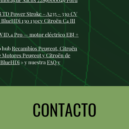
 embrague Sachs 2289000049 Ford
8 TD Power Stroke – A235 – 330 CV
BlueHDi 130 130cv Citroën C4 III
 ID.4 Pro — motor eléctrico EBJ +
ro hub
Recambios Peugeot, Citroën
e Motores Peugeot y Citroën de
 BlueHDi
» y nuestra
FAQ y
CONTACTO