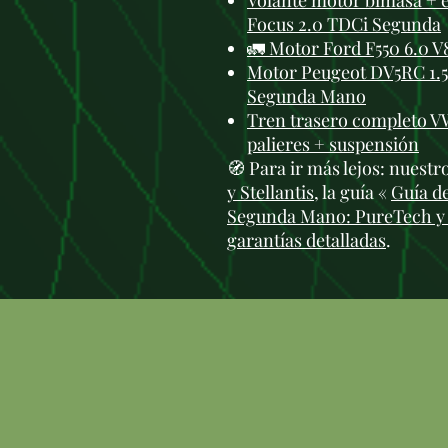
Volante motor bimasa +
Focus 2.0 TDCi Segunda
🚛 Motor Ford F550 6.0 V
Motor Peugeot DV5RC 1.5 
Segunda Mano
Tren trasero completo VW
palieres + suspensión
🧭 Para ir más lejos: nuest
y Stellantis
, la guía «
Guía d
Segunda Mano: PureTech y
garantías detalladas
.