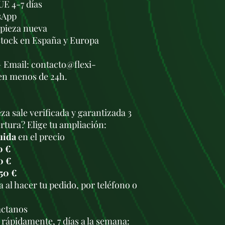
UE 4-7 días
sApp
a pieza nueva
stock en España y Europa
— Email: contacto@flexi-
en menos de 24h.
za sale verificada y garantizada 3
tura? Elige tu ampliación:
uida
en el precio
0 €
0 €
50 €
 al hacer tu pedido, por teléfono o
.
áctanos
rápidamente, 7 días a la semana: