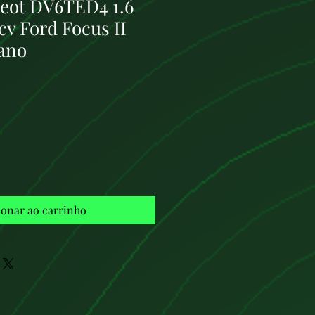
eot DV6TED4 1.6
cv Ford Focus II
ano
Preço
ionar ao carrinho