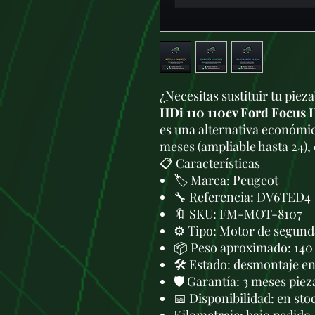
¿Necesitas sustituir tu piez
HDi 110 110cv Ford Focus 
es una alternativa económic
meses (ampliable hasta 24),
📋 Características
🏷️ Marca: Peugeot
🔧 Referencia: DV6TED4
🔖 SKU: FM-MOT-8107
⚙️ Tipo: Motor de segund
📦 Peso aproximado: 140
🛠 Estado: desmontaje en 
🛡️ Garantía: 3 meses piez
📅 Disponibilidad: en sto