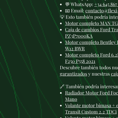
💬 WhatsApp:
+34 645 867
📧 Email:
contacto@flex
💡 Esto también podría inte
Motor completo MAN TGE
Caja de cambios Ford Tr
PZ3P7000KA
Motor completo Bentley 
W12 BWR
Motor completo Ford 6.
F250 P558 2021
Descubre también todos nu
garantizados
y nuestras
caj
🔗 También podría interesa
Radiador Motor Ford Foc
Mano
Volante motor bimasa +
Transit Custom 2.2 TDCi