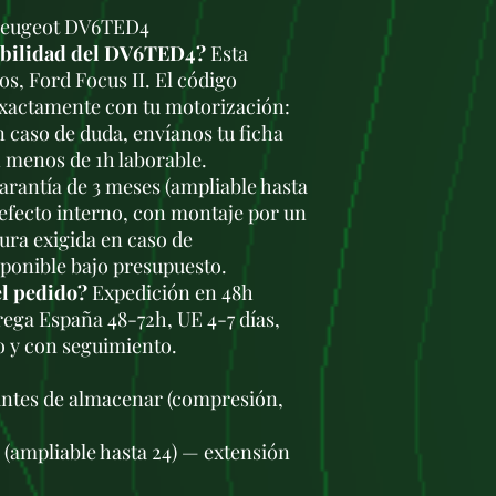
 Peugeot DV6TED4
tibilidad del DV6TED4?
Esta
os, Ford Focus II. El código
xactamente con tu motorización:
En caso de duda, envíanos tu ficha
 menos de 1h laborable.
rantía de 3 meses (ampliable hasta
defecto interno, con montaje por un
tura exigida en caso de
sponible bajo presupuesto.
el pedido?
Expedición en 48h
trega España 48-72h, UE 4-7 días,
o y con seguimiento.
antes de almacenar (compresión,
s (ampliable hasta 24) — extensión