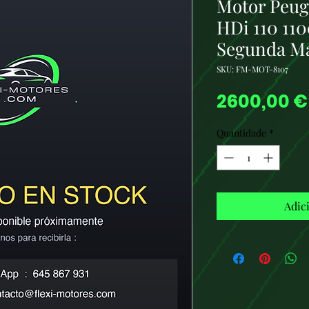
Motor Peug
HDi 110 110
Segunda M
SKU: FM-MOT-8107
2600,00 €
Quantidade
*
Adic