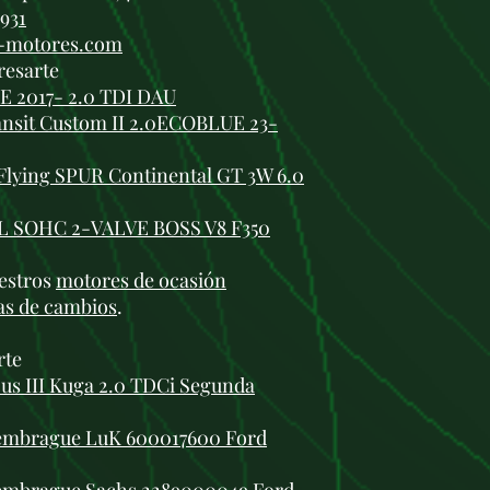
 931
i-motores.com
resarte
 2017- 2.0 TDI DAU
ansit Custom II 2.0ECOBLUE 23-
Flying SPUR Continental GT 3W 6.0
2L SOHC 2-VALVE BOSS V8 F350
estros
motores de ocasión
as de cambios
.
rte
us III Kuga 2.0 TDCi Segunda
 embrague LuK 600017600 Ford